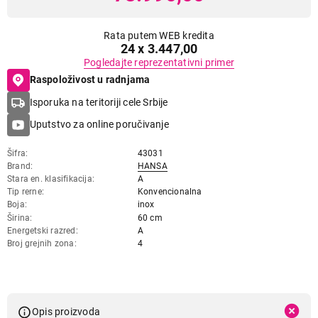
Rata putem WEB kredita
24 x 3.447,00
Pogledajte reprezentativni primer
Raspoloživost u radnjama
Isporuka na teritoriji cele Srbije
Uputstvo za online poručivanje
Šifra
43031
Brand
HANSA
Stara en. klasifikacija
A
Tip rerne
Konvencionalna
Boja
inox
Širina
60 cm
Energetski razred
A
Broj grejnih zona
4
Opis proizvoda