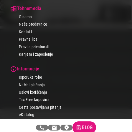
Tehnomedia
O nama
Naše prodavnice
Kontakt
Pravna lica
Pravila privatnosti
Karijera i zaposlenje
Informacije
Isporuka robe
Načini plaćanja
Uslovi korišćenja
Tax Free kupovina
Česta postavljana pitanja
eKatalog
BLOG
Korisnički servis