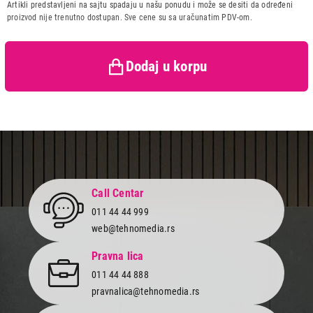
Artikli predstavljeni na sajtu spadaju u našu ponudu i može se desiti da određeni
Zemlja porekla:
Poljska
proizvod nije trenutno dostupan. Sve cene su sa uračunatim PDV-om.
Prava potrošača:
Zagarantovana sva prava
kupaca po osnovu zakona o
zaštiti potrošača
Dodaj u korpu
Call Centar
011 44 44 999
web@tehnomedia.rs
Pravna lica
011 44 44 888
pravnalica@tehnomedia.rs