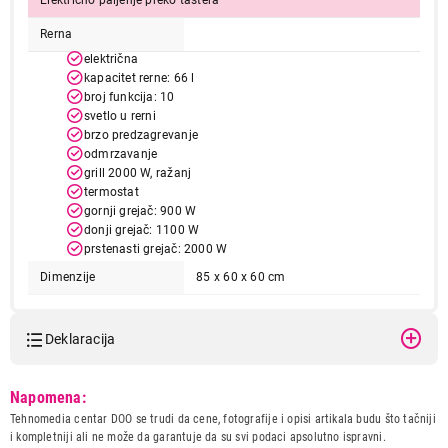
Električno paljenje preko tastera
Rerna
električna
kapacitet rerne: 66 l
broj funkcija: 10
svetlo u rerni
brzo predzagrevanje
odmrzavanje
grill 2000 W, ražanj
73.990,00
termostat
ŠPORETI
gornji grejač: 900 W
HANSA FCMX69215
donji grejač: 1100 W
Proizvod je dodat u korpu.
prstenasti grejač: 2000 W
Dimenzije
85 x 60 x 60 cm
Ukupno u korpi:
0,00
Deklaracija
Nastavi kupovinu
Model:
HANSA FCMX69215
Napomena:
Naziv i vrsta robe:
SPORET
Tehnomedia centar DOO se trudi da cene, fotografije i opisi artikala budu što tačniji
Uvoznik:
220B
i kompletniji ali ne može da garantuje da su svi podaci apsolutno ispravni.
Završi kupovinu