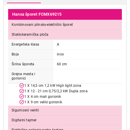
Hansa šporet FCMX69215
Kombinovani plinsko-električni šporet
Staklokeramička ploča
Energetska klasa
A
Boja
inox
Širina šporeta
60 cm
Grejna mesta i
gorionici
1 X 14,5 cm 1,2 kW High light zona
1 X 12 - 21 cm 0,75/2,2 kW Dupla zona
1 X 4 cm mali gorionik
1 X 9 cm veliki gorionik
Sigurnosni ventil
Digitalni tajmer