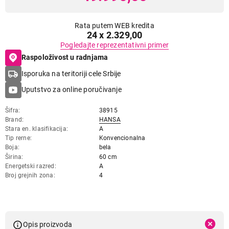
Rata putem WEB kredita
24 x 2.329,00
Pogledajte reprezentativni primer
Raspoloživost u radnjama
Isporuka na teritoriji cele Srbije
Uputstvo za online poručivanje
Šifra
38915
Brand
HANSA
Stara en. klasifikacija
A
Tip rerne
Konvencionalna
Boja
bela
Širina
60 cm
Energetski razred
A
Broj grejnih zona
4
Opis proizvoda