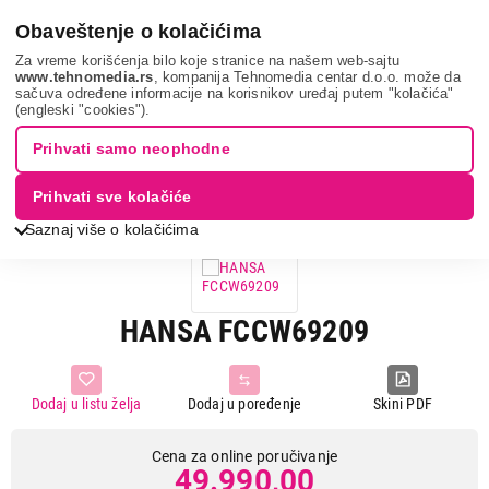
0
Obaveštenje o kolačićima
Za vreme korišćenja bilo koje stranice na našem web-sajtu
www.tehnomedia.rs
, kompanija Tehnomedia centar d.o.o. može da
sačuva određene informacije na korisnikov uređaj putem "kolačića"
Bela tehnika
Šporeti
Staklokeramički šporeti
Hansa
(engleski "cookies").
fccw69209...
Prihvati samo neophodne
Prihvati sve kolačiće
Saznaj više o kolačićima
HANSA FCCW69209
Dodaj u listu želja
Dodaj u poređenje
Skini PDF
Cena za online poručivanje
49.990,00