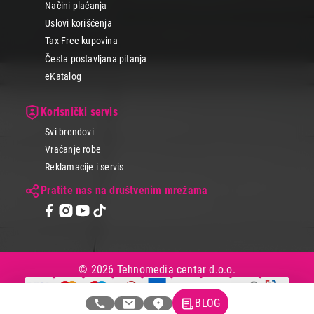
Načini plaćanja
Uslovi korišćenja
Tax Free kupovina
Česta postavljana pitanja
eKatalog
Korisnički servis
Svi brendovi
Vraćanje robe
Reklamacije i servis
Pratite nas na društvenim mrežama
© 2026 Tehnomedia centar d.o.o.
BLOG