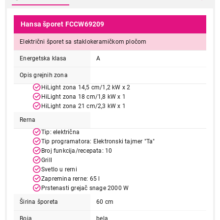
Hansa šporet FCCW69209
Električni šporet sa staklokeramičkom pločom
Energetska klasa
A
Opis grejnih zona
HiLight zona 14,5 cm/1,2 kW x 2
HiLight zona 18 cm/1,8 kW x 1
HiLight zona 21 cm/2,3 kW x 1
Rerna
Tip: električna
Tip programatora: Elektronski tajmer "Ta"
Broj funkcija/recepata: 10
Grill
Svetlo u rerni
Zapremina rerne: 65 l
Prstenasti grejač snage 2000 W
Širina šporeta
60 cm
Boja
bela