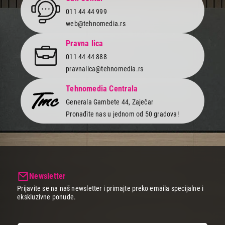
011 44 44 999
web@tehnomedia.rs
Pravna lica
011 44 44 888
pravnalica@tehnomedia.rs
Tehnomedia Centrala
Generala Gambete 44, Zaječar
Pronađite nas u jednom od 50 gradova!
Newsletter
Prijavite se na naš newsletter i primajte preko emaila specijalne i
ekskluzivne ponude.