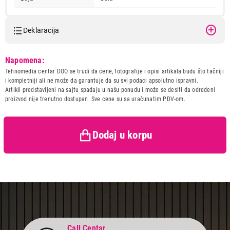
Deklaracija
Model:
HANSA FCCW69209
Napomena:
Naziv i vrsta robe:
SPORET
Tehnomedia centar DOO se trudi da cene, fotografije i opisi artikala budu što tačniji
Uvoznik:
220B
i kompletniji ali ne može da garantuje da su svi podaci apsolutno ispravni.
Artikli predstavljeni na sajtu spadaju u našu ponudu i može se desiti da određeni
Zemlja porekla:
Poljska
49.990,00
proizvod nije trenutno dostupan. Sve cene su sa uračunatim PDV-om.
Prava potrošača:
Zagarantovana sva prava
ŠPORETI
HANSA FCCW69209
kupaca po osnovu zakona o
zaštiti potrošača
Proizvod je dodat u korpu.
Dodaj u korpu
Ukupno u korpi:
0,00
Nastavi kupovinu
Završi kupovinu
Call Centar