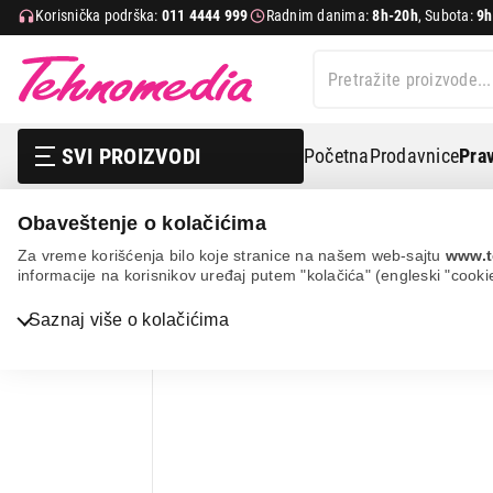
Korisnička podrška:
011 4444 999
Radnim danima:
8h-20h
, Subota:
9h
SVI PROIZVODI
Početna
Prodavnice
Prav
Obaveštenje o kolačićima
Bela tehnika
Ugradne ploče
Ugradne staklokeramič
Za vreme korišćenja bilo koje stranice na našem web-sajtu
www.t
informacije na korisnikov uređaj putem "kolačića" (engleski "cooki
Bela tehnika
Saznaj više o kolačićima
TV, audio, video i foto
IT & Gaming
Mobilni telefoni i tableti
Mali kućni aparati