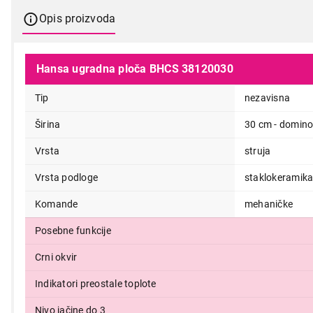
Opis proizvoda
Hansa ugradna ploča BHCS 38120030
Tip
nezavisna
Širina
30 cm - domino
Vrsta
struja
Vrsta podloge
staklokeramik
Komande
mehaničke
Posebne funkcije
Crni okvir
17.490,00
Indikatori preostale toplote
Nivo jačine do 3