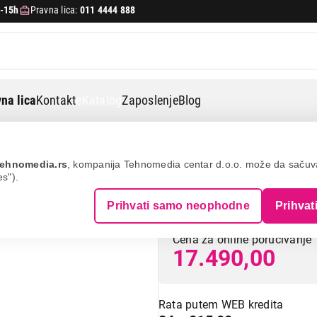
-15h
Pravna lica:
011 4444 888
na lica
Kontakt
eKatalog
Zaposlenje
Blog
ke ploče
Hansa bhcs38120030
ehnomedia.rs
, kompanija Tehnomedia centar d.o.o. može da saču
es").
HANSA BHCS381
Prihvati samo neophodne
Prihvat
Cena za online poručivanje
17.490,00
Rata putem WEB kredita