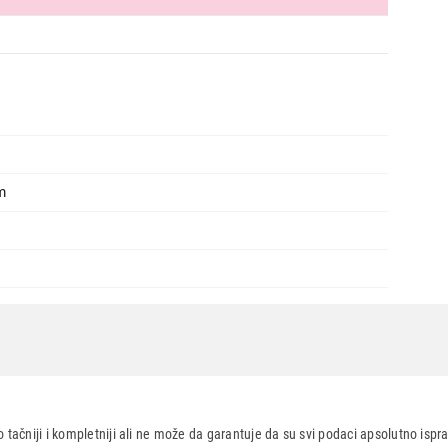
Ukupno u korpi:
0,00
Nastavi kupovinu
Završi
m
 tačniji i kompletniji ali ne može da garantuje da su svi podaci apsolutno ispra