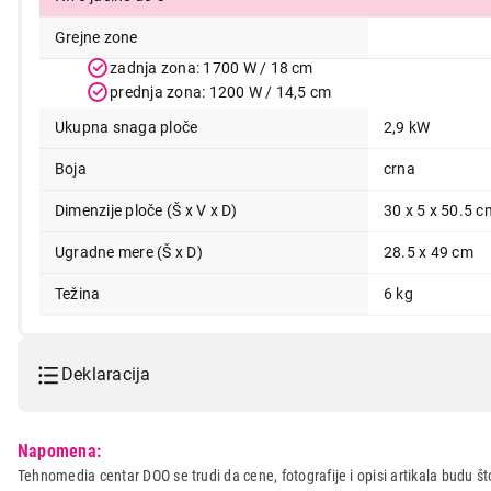
Grejne zone
zadnja zona: 1700 W / 18 cm
prednja zona: 1200 W / 14,5 cm
Ukupna snaga ploče
2,9 kW
Boja
crna
Dimenzije ploče (Š x V x D)
30 x 5 x 50.5 c
Ugradne mere (Š x D)
28.5 x 49 cm
Težina
6 kg
Deklaracija
Model:
HANSA BHCS38120030
Napomena:
Naziv i vrsta robe:
UGRADNA PLOCA
Tehnomedia centar DOO se trudi da cene, fotografije i opisi artikala budu što