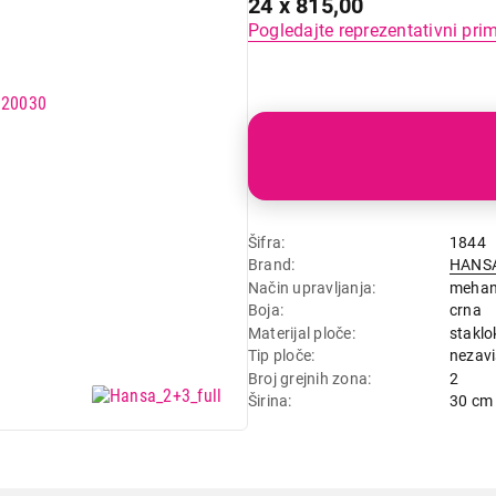
24 x 815,00
Pogledajte reprezentativni pri
Šifra
1844
Brand
HANS
Način upravljanja
mehan
Boja
crna
Materijal ploče
stakl
Tip ploče
nezav
Broj grejnih zona
2
Širina
30 cm