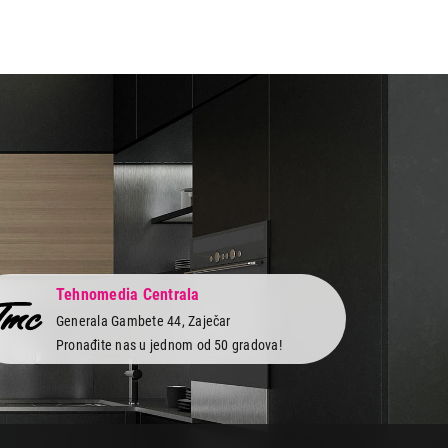
Tehnomedia Centrala
Generala Gambete 44, Zaječar
Pronađite nas u jednom od 50 gradova!