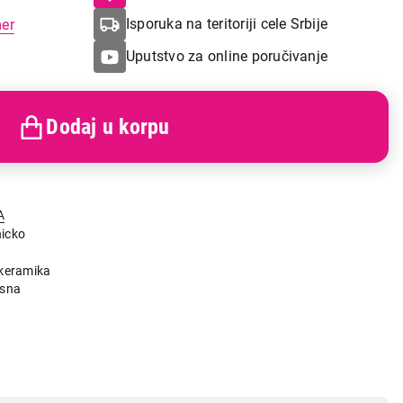
Isporuka na teritoriji cele Srbije
mer
Uputstvo za online poručivanje
Dodaj u korpu
A
icko
okeramika
isna