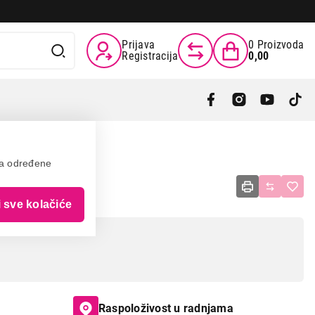
Prijava
0
Proizvoda
Registracija
0,00
va određene
20030
i sve kolačiće
Raspoloživost u radnjama