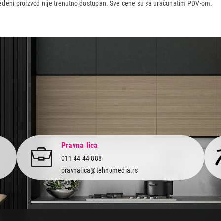
dređeni proizvod nije trenutno dostupan. Sve cene su sa uračunatim PDV-om.
aca po osnovu zakona o zaštiti potrošača
Pravna lica
011 44 44 888
pravnalica@tehnomedia.rs