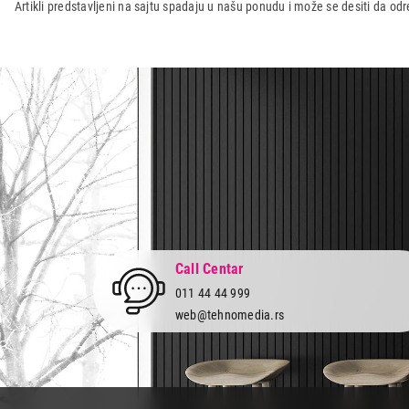
Artikli predstavljeni na sajtu spadaju u našu ponudu i može se desiti da o
Uvoznik:
220B
Zemlja porekla:
Poljska
Prava potrošača:
Zagarantovana sva prava kup
Call Centar
011 44 44 999
web@tehnomedia.rs