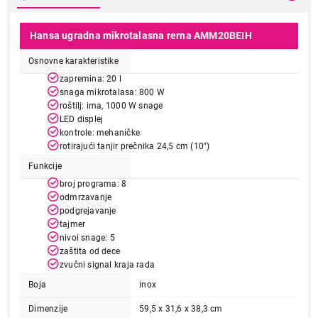
Hansa ugradna mikrotalasna rerna AMM20BEIH
Osnovne karakteristike
zapremina: 20 l
snaga mikrotalasa: 800 W
roštilj: ima, 1000 W snage
LED displej
kontrole: mehaničke
rotirajući tanjir prečnika 24,5 cm (10")
Funkcije
broj programa: 8
odmrzavanje
podgrejavanje
tajmer
nivoi snage: 5
zaštita od dece
zvučni signal kraja rada
Boja
inox
Dimenzije
59,5 x 31,6 x 38,3 cm