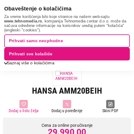
0
Obaveštenje o kolačićima
Za vreme korišćenja bilo koje stranice na našem web-sajtu
www.tehnomedia.rs
, kompanija Tehnomedia centar d.o.o. može da
sačuva određene informacije na korisnikov uređaj putem "kolačića"
Bela tehnika
Mikrotalasne rerne
Ugradne mikrotalasne rerne
(engleski "cookies").
Hansa amm20beih...
Prihvati samo neophodne
Prihvati sve kolačiće
Saznaj više o kolačićima
HANSA AMM20BEIH
Dodaj u listu želja
Dodaj u poređenje
Skini PDF
Cena za online poručivanje
29.990,00