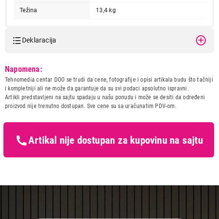
Težina
13,4 kg
Deklaracija
Model:
HANSA AMM20BEIH
Napomena:
Naziv i vrsta robe:
UGRADNA MIKROTALASNA
Tehnomedia centar DOO se trudi da cene, fotografije i opisi artikala budu što tačniji
Uvoznik:
220B
i kompletniji ali ne može da garantuje da su svi podaci apsolutno ispravni.
29.990,00
Artikli predstavljeni na sajtu spadaju u našu ponudu i može se desiti da određeni
Zemlja porekla:
Kina
UGRADNE MIKROTALASNE
proizvod nije trenutno dostupan. Sve cene su sa uračunatim PDV-om.
HANSA AMM20BEIH
Prava potrošača:
Zagarantovana sva prava
kupaca po osnovu zakona o
Proizvod je dodat u korpu.
zaštiti potrošača
Artikal nije dostupan za kupovinu na sajtu
Ukupno u korpi:
0,00
Nastavi kupovinu
Završi kupovinu