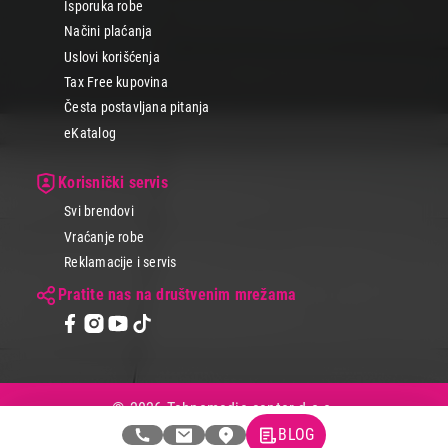
Isporuka robe
Načini plaćanja
Uslovi korišćenja
Tax Free kupovina
Česta postavljana pitanja
eKatalog
Korisnički servis
Svi brendovi
Vraćanje robe
Reklamacije i servis
Pratite nas na društvenim mrežama
© 2026 Tehnomedia centar d.o.o.
BLOG