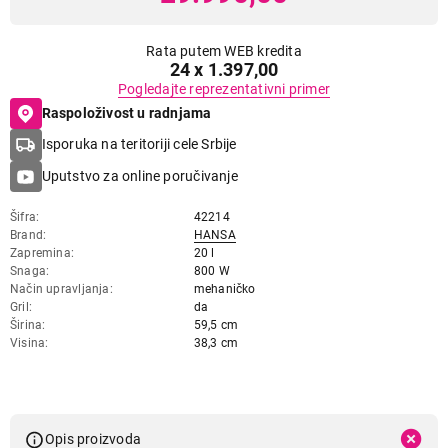
Rata putem WEB kredita
24 x 1.397,00
Pogledajte reprezentativni primer
Raspoloživost u radnjama
Isporuka na teritoriji cele Srbije
Uputstvo za online poručivanje
Šifra
42214
Brand
HANSA
Zapremina
20 l
Snaga
800 W
Način upravljanja
mehaničko
Gril
da
Širina
59,5 cm
Visina
38,3 cm
Opis proizvoda