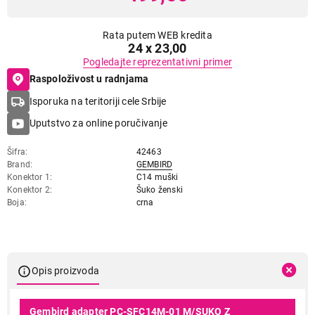
Rata putem WEB kredita
24 x 23,00
Pogledajte reprezentativni primer
Raspoloživost u radnjama
Isporuka na teritoriji cele Srbije
Uputstvo za online poručivanje
Šifra
42463
Brand
GEMBIRD
Konektor 1
C14 muški
Konektor 2
Šuko ženski
Boja
crna
Opis proizvoda
Gembird adapter PC-SFC14M-01 M/SUKO Z