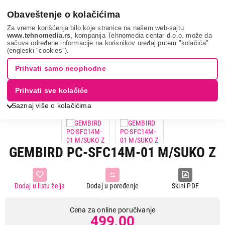
0
Obaveštenje o kolačićima
Za vreme korišćenja bilo koje stranice na našem web-sajtu
www.tehnomedia.rs
, kompanija Tehnomedia centar d.o.o. može da
sačuva određene informacije na korisnikov uređaj putem "kolačića"
It & gaming
Kablovi i adapteri
Adapteri i konverteri
(engleski "cookies").
Gembird pc-sfc1...
Prihvati samo neophodne
Prihvati sve kolačiće
Saznaj više o kolačićima
GEMBIRD PC-SFC14M-01 M/SUKO Z
Dodaj u listu želja
Dodaj u poređenje
Skini PDF
Cena za online poručivanje
499,00