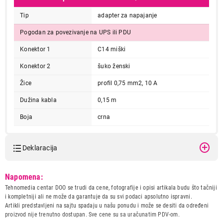
Tip
adapter za napajanje
Pogodan za povezivanje na UPS ili PDU
Konektor 1
C14 miški
Konektor 2
šuko ženski
Žice
profil 0,75 mm2, 10 A
Dužina kabla
0,15 m
Boja
crna
Deklaracija
Model:
GEMBIRD PC-SFC14M-01
Napomena:
M/SUKO Z
Tehnomedia centar DOO se trudi da cene, fotografije i opisi artikala budu što tačniji
Naziv i vrsta robe:
ADAPTER IT/AV
i kompletniji ali ne može da garantuje da su svi podaci apsolutno ispravni.
Uvoznik:
GEMBIRD DOO
Artikli predstavljeni na sajtu spadaju u našu ponudu i može se desiti da određeni
proizvod nije trenutno dostupan. Sve cene su sa uračunatim PDV-om.
Zemlja porekla:
Kina