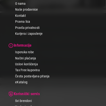
O nama
Naše prodavnice
Kontakt
Pravna lica
Pravila privatnosti
Karijera i zaposlenje
Informacije
Isporuka robe
Načini plaćanja
Uslovi korišćenja
Tax Free kupovina
Česta postavljana pitanja
eKatalog
Korisnički servis
Svi brendovi