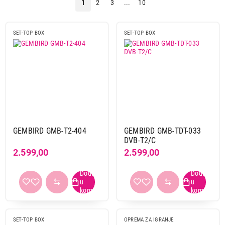
1
2
3
...
10
OPREMA ZA TABLET
SET-TOP BOX
SET-TOP BOX
PERIFERIJE
RAČUNARE
UREĐAJI ZA
OPREMA ZA IGRANJE
SKLADIŠTENJE
PODATAKA
MREŽNA OPREMA
KABLOVI IT/AV
GEMBIRD GMB-T2-404
GEMBIRD GMB-TDT-033
ELEKTRO ZAŠTITA I
OPREMA ZA LAPTOP
NAPAJANJA
DVB-T2/C
2.599,00
2.599,00
OPREMA ZA
ŠTAMPAČE
SET-TOP BOX
OPREMA ZA IGRANJE