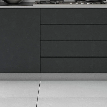
Naše prodavnice
Kontakt
Pravna lica
Pravila privatnosti
Karijera i zaposlenje
Informacije
Isporuka robe
Načini plaćanja
Uslovi korišćenja
Tax Free kupovina
Česta postavljana pitanja
eKatalog
Korisnički servis
Svi brendovi
Vraćanje robe