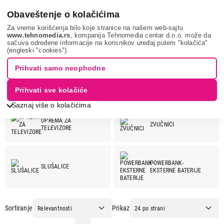
0
Obaveštenje o kolačićima
Za vreme korišćenja bilo koje stranice na našem web-sajtu
www.tehnomedia.rs
, kompanija Tehnomedia centar d.o.o. može da
sačuva određene informacije na korisnikov uređaj putem "kolačića"
GEMBIRD
(engleski "cookies").
GEMBIRD
Prihvati samo neophodne
Prihvati sve kolačiće
Pogledaj još kategorija
GEMBIRD ponuda:
Saznaj više o kolačićima
OPREMA ZA
ZVUČNICI
TELEVIZORE
POWERBANK-
SLUŠALICE
EKSTERNE BATERIJE
Sortiranje
Prikaz
OPREMA ZA MOBILNE
RAČUNARSKE
TELEFONE
KOMPONENTE