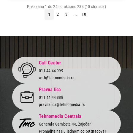
Prikazano 1 do 24 od ukupno 234 (10 stranica)
1
2
3
...
10
Call Centar
011 44 44 999
web@tehnomedia.rs
Pravna lica
011 44 44 888
pravnalica@tehnomedia.rs
Tehnomedia Centrala
Generala Gambete 44, Zaječar
Pronađite nas u jednom od 50 gradova!