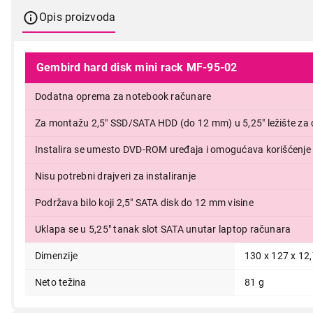
Opis proizvoda
Gembird hard disk mini rack MF-95-02
Dodatna oprema za notebook računare
Za montažu 2,5" SSD/SATA HDD (do 12 mm) u 5,25" ležište za 
Instalira se umesto DVD-ROM uređaja i omogućava korišćenje
799,00
Nisu potrebni drajveri za instaliranje
Podržava bilo koji 2,5" SATA disk do 12 mm visine
Uklapa se u 5,25" tanak slot SATA unutar laptop računara
Dimenzije
130 x 127 x 12
Neto težina
81 g