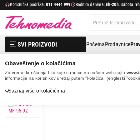
Korisnička podrška:
011 4444 999
Radnim danima:
8h-20h
, Subota:
9h
SVI PROIZVODI
Početna
Prodavnice
Prav
Obaveštenje o kolačićima
It & gaming
Računarske komponente
Oprema za ko
Za vreme korišćenja bilo koje stranice na našem web-sajtu
www.t
informacije na korisnikov uređaj putem "kolačića" (engleski "cooki
Bela tehnika
Saznaj više o kolačićima
TV, audio, video i foto
IT & Gaming
Mobilni telefoni i tableti
Mali kućni aparati