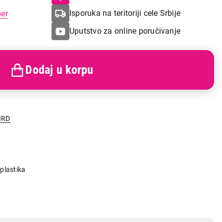
Isporuka na teritoriji cele Srbije
mer
Uputstvo za online poručivanje
Dodaj u korpu
IRD
plastika