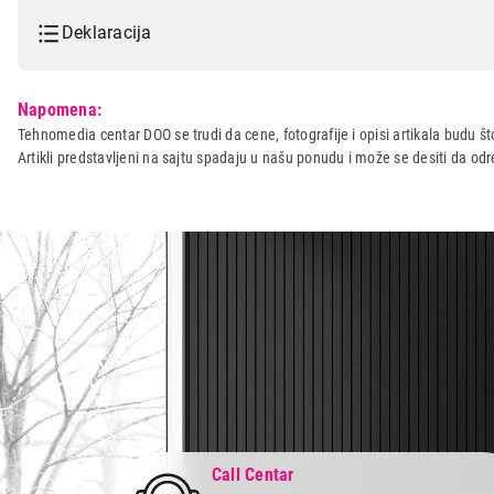
Deklaracija
Model:
GEMBIRD MF-95-02
Napomena:
Naziv i vrsta robe:
RACK ZA HARD DISK
Tehnomedia centar DOO se trudi da cene, fotografije i opisi artikala budu što
Artikli predstavljeni na sajtu spadaju u našu ponudu i može se desiti da o
Uvoznik:
Gembird
Zemlja porekla:
KINA
Prava potrošača:
Zagarantovana sva prava kup
Call Centar