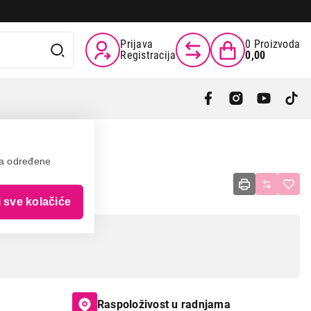
Prijava
0
Proizvoda
Registracija
0,00
va određene
-02
i sve kolačiće
Raspoloživost u radnjama