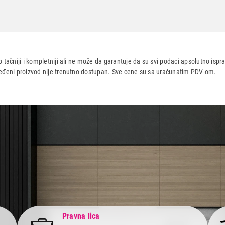
 tačniji i kompletniji ali ne može da garantuje da su svi podaci apsolutno ispra
dređeni proizvod nije trenutno dostupan. Sve cene su sa uračunatim PDV-om.
aca po osnovu zakona o zaštiti potrošača
Pravna lica