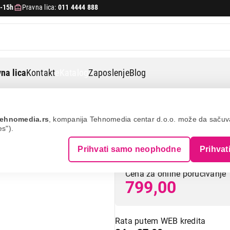
-15h
Pravna lica:
011 4444 888
na lica
Kontakt
eKatalog
Zaposlenje
Blog
mponente
Gembird mf-95-02
ehnomedia.rs
, kompanija Tehnomedia centar d.o.o. može da saču
es").
GEMBIRD MF-95
Prihvati samo neophodne
Prihvat
Cena za online poručivanje
799,00
Rata putem WEB kredita