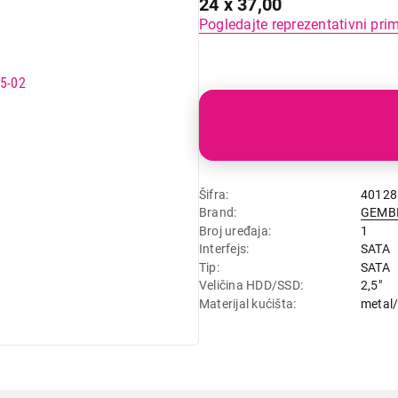
24 x 37,00
Pogledajte reprezentativni pri
Šifra
40128
Brand
GEMB
Broj uređaja
1
Interfejs
SATA
Tip
SATA
Veličina HDD/SSD
2,5"
Materijal kućišta
metal/