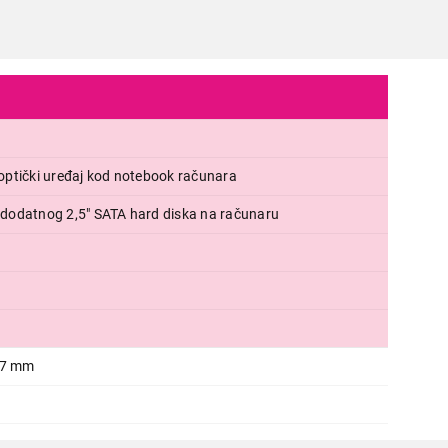
optički uređaj kod notebook računara
RACK ZA HARD DISKOVE
 dodatnog 2,5" SATA hard diska na računaru
GEMBIRD MF-95-02
Proizvod je dodat u korpu.
Ukupno u korpi:
0,00
,7 mm
Nastavi kupovinu
Završi