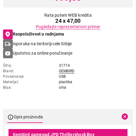
Rata putem WEB kredita
24 x 47,00
Pogledajte reprezentativni primer
Raspoloživost u radnjama
Isporuka na teritoriji cele Srbije
Uputstvo za online poručivanje
Šifra
31774
Brand
GEMBIRD
Povezivanje
USB
Materijal
plastika
Boja
crna
Opis proizvoda
Gembird gamepad JPD Thrillershock Box