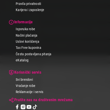
Pravila privatnosti
Karijera i zaposlenje
Informacije
Isporuka robe
Načini plaćanja
Uslovi korišćenja
Tax Free kupovina
Česta postavljana pitanja
eKatalog
Korisnički servis
Svi brendovi
Vraćanje robe
Reklamacije i servis
Pratite nas na društvenim mrežama