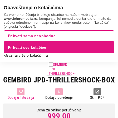
0
Obaveštenje o kolačićima
Za vreme korišćenja bilo koje stranice na našem web-sajtu
www.tehnomedia.rs
, kompanija Tehnomedia centar d.o.o. može da
sačuva određene informacije na korisnikov uređaj putem "kolačića"
It & gaming
Oprema za igranje
Gamepad i džojstik
(engleski "cookies").
Gembird jpd-thr...
Prihvati samo neophodne
Prihvati sve kolačiće
Saznaj više o kolačićima
GEMBIRD JPD-THRILLERSHOCK-BOX
Dodaj u listu želja
Dodaj u poređenje
Skini PDF
Cena za online poručivanje
999,00