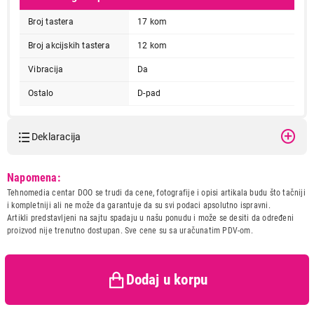
Broj tastera
17 kom
Broj akcijskih tastera
12 kom
Vibracija
Da
Ostalo
D-pad
Deklaracija
Model:
GEMBIRD JPD-
Napomena:
THRILLERSHOCK-BOX
Tehnomedia centar DOO se trudi da cene, fotografije i opisi artikala budu što tačniji
Naziv i vrsta robe:
OPREMA ZA IGRANJE
i kompletniji ali ne može da garantuje da su svi podaci apsolutno ispravni.
Uvoznik:
Gembird d.o.o.
Artikli predstavljeni na sajtu spadaju u našu ponudu i može se desiti da određeni
proizvod nije trenutno dostupan. Sve cene su sa uračunatim PDV-om.
Zemlja porekla:
Kina
Prava potrošača:
Zagarantovana sva prava
kupaca po osnovu zakona o
zaštiti potrošača
Dodaj u korpu