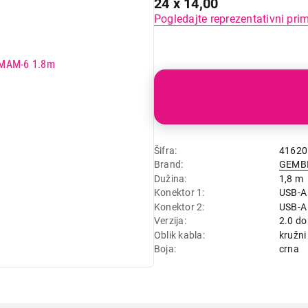
24 x 14,00
Pogledajte reprezentativni pri
Šifra
41620
Brand
GEMB
Dužina
1,8 m
Konektor 1
USB-A
Konektor 2
USB-A
Verzija
2.0 d
Oblik kabla
kružni
Boja
crna