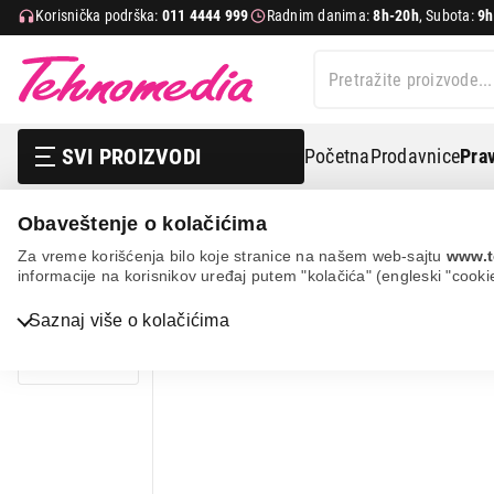
Korisnička podrška:
011 4444 999
Radnim danima:
8h-20h
, Subota:
9h
SVI PROIZVODI
Početna
Prodavnice
Prav
Obaveštenje o kolačićima
It & gaming
Kablovi i adapteri
Gembird ccp-usb2-
Za vreme korišćenja bilo koje stranice na našem web-sajtu
www.t
informacije na korisnikov uređaj putem "kolačića" (engleski "cooki
Bela tehnika
Saznaj više o kolačićima
TV, audio, video i foto
IT & Gaming
Mobilni telefoni i tableti
Mali kućni aparati