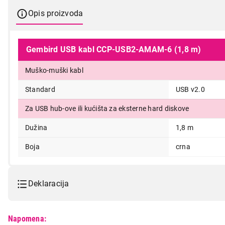
Opis proizvoda
Gembird USB kabl CCP-USB2-AMAM-6 (1,8 m)
Muško-muški kabl
300,00
Standard
USB v2.0
Za USB hub-ove ili kućišta za eksterne hard diskove
Dužina
1,8 m
Boja
crna
Deklaracija
Model:
GEMBIRD CCP-USB2-AMAM-6
Napomena: