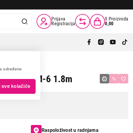
Prijava
0
Proizvoda
Registracija
0,00
va određene
SB2-AMAM-6 1.8m
i sve kolačiće
Raspoloživost u radnjama