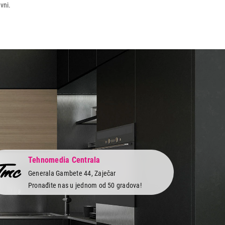
vni.
Tehnomedia Centrala
Generala Gambete 44, Zaječar
Pronađite nas u jednom od 50 gradova!