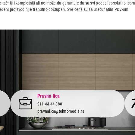
 tačniji i kompletniji ali ne može da garantuje da su svi podaci apsolutno ispra
dređeni proizvod nije trenutno dostupan. Sve cene su sa uračunatim PDV-om.
aca po osnovu zakona o zaštiti potrošača
Pravna lica
011 44 44 888
pravnalica@tehnomedia.rs