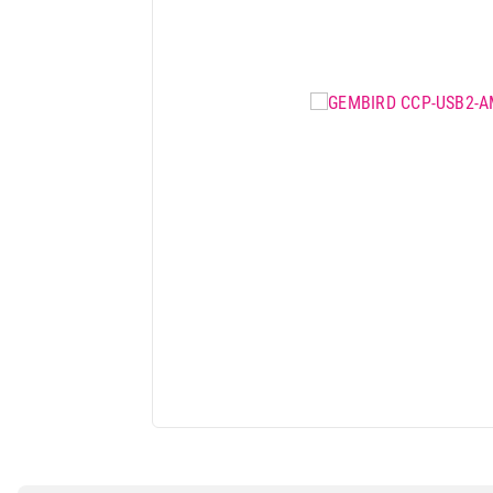
Mali kuhinjski aparati
Grejanje i hlađenje
Nega tela, lepota i zdravlje
Sport i putovanje
Sve za kuću i baštu
Vesa