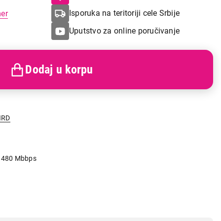
Isporuka na teritoriji cele Srbije
mer
Uputstvo za online poručivanje
Dodaj u korpu
IRD
o 480 Mbbps