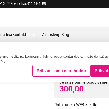
-15h
Pravna lica:
011 4444 888
na lica
Kontakt
eKatalog
Zaposlenje
Blog
amam-6 1.8m
ehnomedia.rs
, kompanija Tehnomedia centar d.o.o. može da saču
es").
GEMBIRD CCP-U
Prihvati samo neophodne
Prihvat
Cena za online poručivanje
300,00
Rata putem WEB kredita