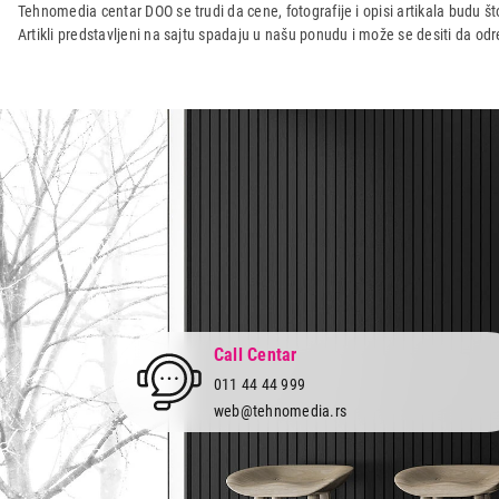
Naziv i vrsta robe:
KABL IT/AV
Tehnomedia centar DOO se trudi da cene, fotografije i opisi artikala budu što
Artikli predstavljeni na sajtu spadaju u našu ponudu i može se desiti da o
Uvoznik:
GEMBIRD DOO
Zemlja porekla:
Kina
Prava potrošača:
Zagarantovana sva prava kup
Call Centar
011 44 44 999
web@tehnomedia.rs