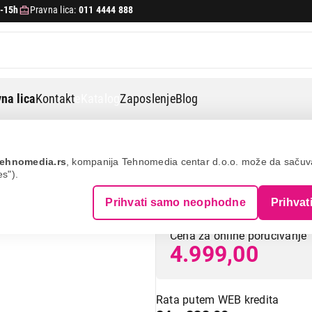
-15h
Pravna lica:
011 4444 888
na lica
Kontakt
eKatalog
Zaposlenje
Blog
Braun mpz 9 mn
ehnomedia.rs
, kompanija Tehnomedia centar d.o.o. može da saču
es").
BRAUN MPZ 9 M
Prihvati samo neophodne
Prihvat
Cena za online poručivanje
4.999,00
Rata putem WEB kredita