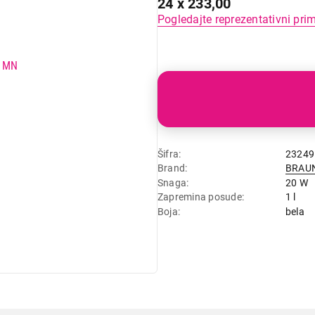
24 x 233,00
Pogledajte reprezentativni pri
Šifra
23249
Brand
BRAU
Snaga
20 W
Zapremina posude
1 l
Boja
bela