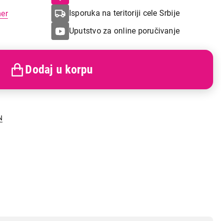
Isporuka na teritoriji cele Srbije
mer
Uputstvo za online poručivanje
Dodaj u korpu
N