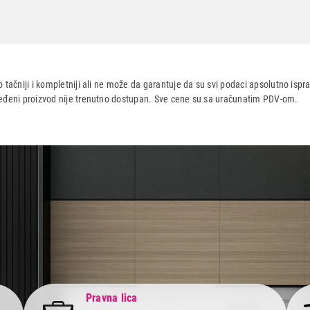
CE
 tačniji i kompletniji ali ne može da garantuje da su svi podaci apsolutno ispra
dređeni proizvod nije trenutno dostupan. Sve cene su sa uračunatim PDV-om.
aca po osnovu zakona o zaštiti potrošača
Pravna lica