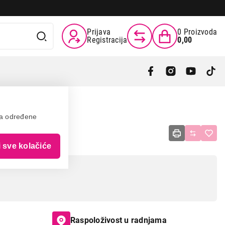
Prijava
0
Proizvoda
Registracija
0,00
va određene
N
i sve kolačiće
Raspoloživost u radnjama