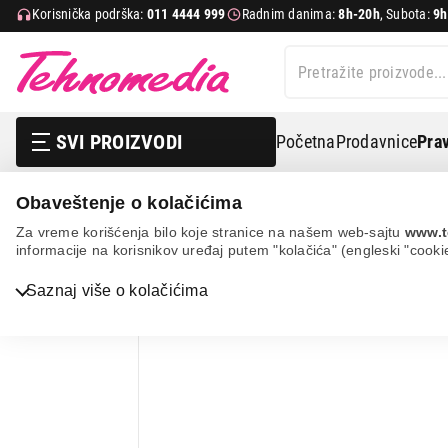
Korisnička podrška:
011 4444 999
Radnim danima:
8h-20h
, Subota:
9h
SVI PROIZVODI
Početna
Prodavnice
Prav
Obaveštenje o kolačićima
Mali kuhinjski aparati
Sokovnici
Cediljka za citruse
Za vreme korišćenja bilo koje stranice na našem web-sajtu
www.t
informacije na korisnikov uređaj putem "kolačića" (engleski "cooki
Bela tehnika
Saznaj više o kolačićima
TV, audio, video i foto
IT & Gaming
Mobilni telefoni i tableti
Mali kućni aparati