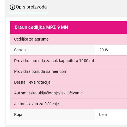
Opis proizvoda
Braun cediljka MPZ 9 MN
Cediljka za agrume
Snaga
20 W
Providna posuda za sok kapaciteta 1000 ml
4.999,00
Providna posuda sa mericom
Desna i leva rotacija
Automatsko uključivanje/isključivanje
Jednostavno za čišćenje
Boja
bela