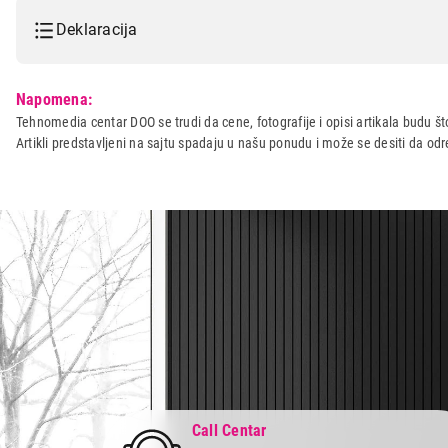
Deklaracija
Model:
BRAUN MPZ 9 MN
Napomena:
Naziv i vrsta robe:
CEDILJKA ZA CITRUSNO VO
Tehnomedia centar DOO se trudi da cene, fotografije i opisi artikala budu što
Artikli predstavljeni na sajtu spadaju u našu ponudu i može se desiti da o
Uvoznik:
Nelt Co. d.o.o.
Zemlja porekla:
Madjarska
Prava potrošača:
Zagarantovana sva prava kup
Call Centar