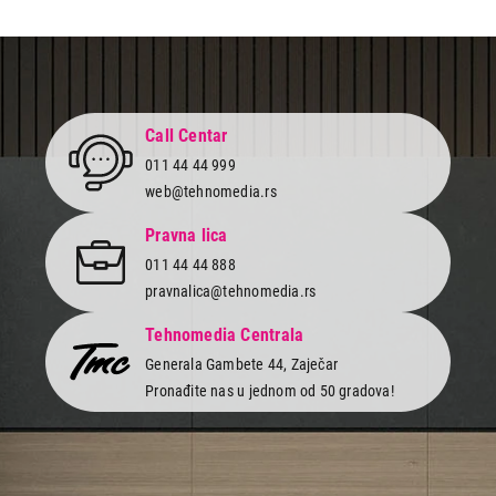
Call Centar
011 44 44 999
web@tehnomedia.rs
Pravna lica
011 44 44 888
pravnalica@tehnomedia.rs
Tehnomedia Centrala
Generala Gambete 44, Zaječar
Pronađite nas u jednom od 50 gradova!