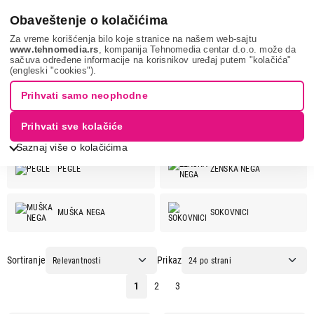
0
Obaveštenje o kolačićima
Za vreme korišćenja bilo koje stranice na našem web-sajtu
www.tehnomedia.rs
, kompanija Tehnomedia centar d.o.o. može da
sačuva određene informacije na korisnikov uređaj putem "kolačića"
BRAUN
(engleski "cookies").
BRAUN
Prihvati samo neophodne
Prihvati sve kolačiće
Pogledaj još kategorija
BRAUN ponuda:
Saznaj više o kolačićima
PEGLE
ŽENSKA NEGA
MUŠKA NEGA
SOKOVNICI
Sortiranje
Prikaz
MIKSERI
KUVALA ZA VODU
1
2
3
TOSTERI