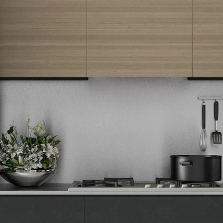
Newsletter
Prijavite se na naš newsletter i primajte preko emaila specijalne i
ekskluzivne ponude.
Tehnomedia
O nama
Naše prodavnice
Kontakt
Pravna lica