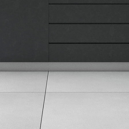
Pravila privatnosti
Karijera i zaposlenje
Informacije
Isporuka robe
Načini plaćanja
Uslovi korišćenja
Tax Free kupovina
Česta postavljana pitanja
eKatalog
Korisnički servis
Svi brendovi
Vraćanje robe
Reklamacije i servis
Pratite nas na društvenim mrežama