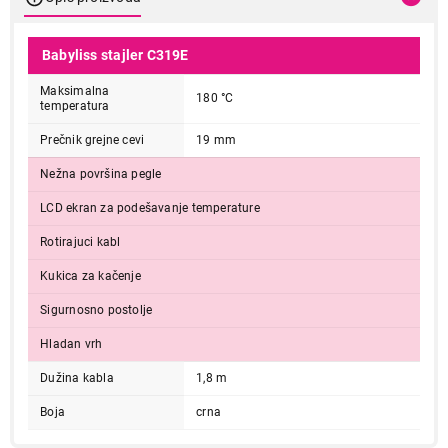
Babyliss stajler C319E
Maksimalna
180 °C
temperatura
Prečnik grejne cevi
19 mm
Nežna površina pegle
LCD ekran za podešavanje temperature
Rotirajuci kabl
Kukica za kačenje
Sigurnosno postolje
Hladan vrh
Dužina kabla
1,8 m
Boja
crna