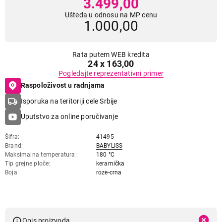
3.499,00
Ušteda u odnosu na MP cenu
1.000,00
Rata putem WEB kredita
24 x 163,00
Pogledajte reprezentativni primer
Raspoloživost u radnjama
Isporuka na teritoriji cele Srbije
Uputstvo za online poručivanje
Šifra
41495
Brand
BABYLISS
Maksimalna temperatura
180 °C
Tip grejne ploče
keramička
Boja
roze-crna
Opis proizvoda