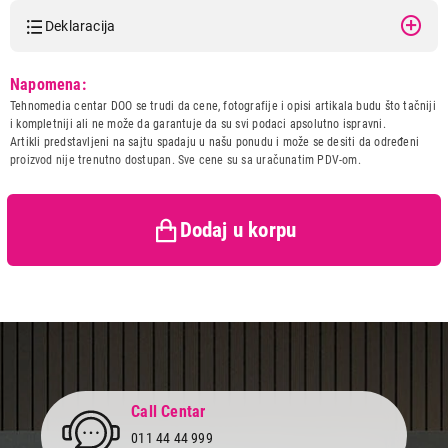
Deklaracija
Model:
BABYLISS C319E
Napomena:
Naziv i vrsta robe:
FIGARO
Tehnomedia centar DOO se trudi da cene, fotografije i opisi artikala budu što tačniji
Uvoznik:
REFOTB
i kompletniji ali ne može da garantuje da su svi podaci apsolutno ispravni.
Artikli predstavljeni na sajtu spadaju u našu ponudu i može se desiti da određeni
Zemlja porekla:
Kina
proizvod nije trenutno dostupan. Sve cene su sa uračunatim PDV-om.
Prava potrošača:
Zagarantovana sva prava
kupaca po osnovu zakona o
3.499,00
zaštiti potrošača
FIGARO
Dodaj u korpu
BABYLISS C319E
Proizvod je dodat u korpu.
Ukupno u korpi:
0,00
Nastavi kupovinu
Call Centar
011 44 44 999
Završi kupovinu