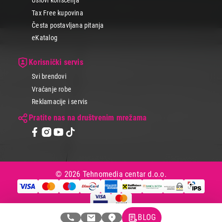
Uslovi korišćenja
Tax Free kupovina
Česta postavljana pitanja
eKatalog
Korisnički servis
Svi brendovi
Vraćanje robe
Reklamacije i servis
Pratite nas na društvenim mrežama
© 2026 Tehnomedia centar d.o.o.
BLOG