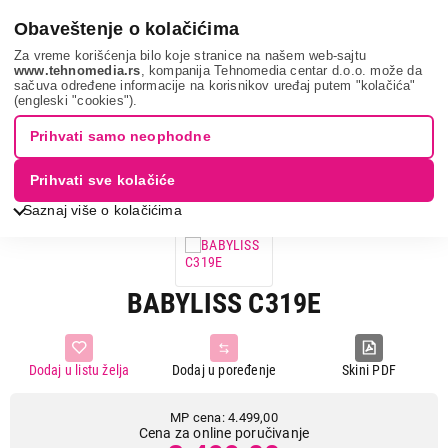
0
Obaveštenje o kolačićima
Za vreme korišćenja bilo koje stranice na našem web-sajtu
www.tehnomedia.rs
, kompanija Tehnomedia centar d.o.o. može da
sačuva određene informacije na korisnikov uređaj putem "kolačića"
Nega tela, lepota i zdravlje
Ženska nega
Uvijači za kosu
(engleski "cookies").
Babyliss c319e...
Prihvati samo neophodne
22%
UŠTEDA.
Prihvati sve kolačiće
Saznaj više o kolačićima
BABYLISS C319E
Dodaj u listu želja
Dodaj u poređenje
Skini PDF
MP cena: 4.499,00
Cena za online poručivanje