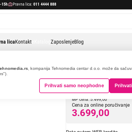
-15h
Pravna lica:
011 4444 888
na lica
Kontakt
eKatalog
Zaposlenje
Blog
topala
Clatronic fm 3389 - za stopala
ehnomedia.rs
, kompanija Tehnomedia centar d.o.o. može da saču
es").
CLATRONIC FM 33
Prihvati samo neophodne
Prihvat
MP cena: 5.499,00
Cena za online poručivanje
3.699,00