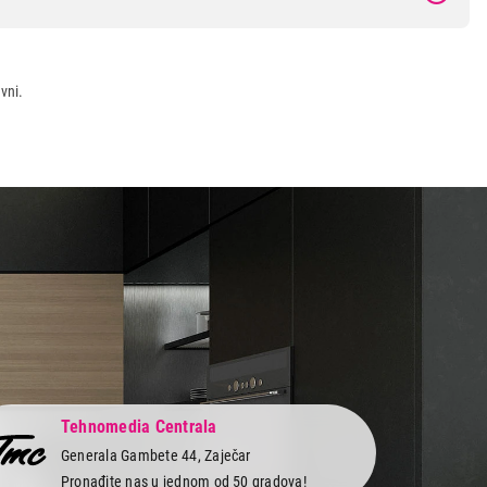
vni.
Tehnomedia Centrala
Generala Gambete 44, Zaječar
Pronađite nas u jednom od 50 gradova!