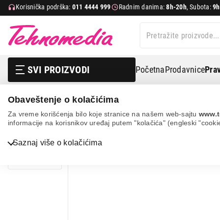
Korisnička podrška:
011 4444 999
Radnim danima:
8h-20h
, Subota:
9h
SVI PROIZVODI
Početna
Prodavnice
Prav
Obaveštenje o kolačićima
Nega tela, lepota i zdravlje
Masažeri
Masažeri za s
Za vreme korišćenja bilo koje stranice na našem web-sajtu
www.t
informacije na korisnikov uređaj putem "kolačića" (engleski "cooki
33%
UŠTEDA.
Bela tehnika
Saznaj više o kolačićima
TV, audio, video i foto
IT & Gaming
Mobilni telefoni i tableti
Mali kućni aparati