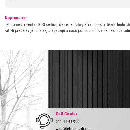
Model:
CLATRONIC FM 3389 - za sto
Napomena:
Naziv i vrsta robe:
MASAZER
Tehnomedia centar DOO se trudi da cene, fotografije i opisi artikala budu što
Artikli predstavljeni na sajtu spadaju u našu ponudu i može se desiti da o
Uvoznik:
CTC - UNIT d.o.o.
Zemlja porekla:
Kina
Prava potrošača:
Zagarantovana sva prava kup
Call Centar
011 44 44 999
web@tehnomedia.rs