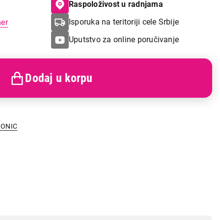
Raspoloživost u radnjama
Isporuka na teritoriji cele Srbije
mer
Uputstvo za online poručivanje
Dodaj u korpu
RONIC