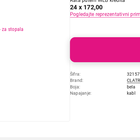
Rata putem WEB kredita
24 x 172,00
Pogledajte reprezentativni pri
Šifra
32157
Brand
CLAT
Boja
bela
Napajanje
kabl