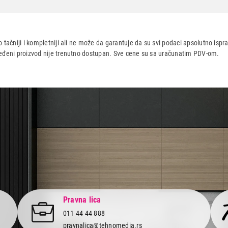
pala
 tačniji i kompletniji ali ne može da garantuje da su svi podaci apsolutno ispra
dređeni proizvod nije trenutno dostupan. Sve cene su sa uračunatim PDV-om.
aca po osnovu zakona o zaštiti potrošača
Pravna lica
011 44 44 888
pravnalica@tehnomedia.rs