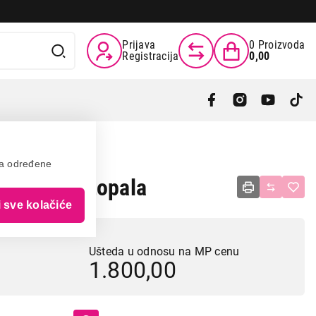
Prijava
0
Proizvoda
Registracija
0,00
va određene
89 - za stopala
i sve kolačiće
Ušteda u odnosu na MP cenu
1.800,00