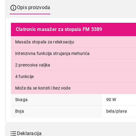
Opis proizvoda
Clatronic masažer za stopala FM 3389
Masaža stopala za relaksaciju
Intenzivna funkcija strujanja mehurića
3.699,00
2 prenosiva valjka
4 funkcije
Može da se koristi i bez vode
Snaga
90 W
Boja
bela/plava
Deklaracija