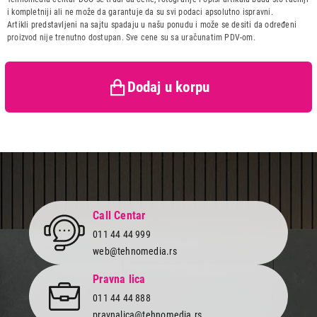
Uvoznik:
KimTec
i kompletniji ali ne može da garantuje da su svi podaci apsolutno ispravni.
Artikli predstavljeni na sajtu spadaju u našu ponudu i može se desiti da određeni
Zemlja porekla:
Kina
proizvod nije trenutno dostupan. Sve cene su sa uračunatim PDV-om.
Prava potrošača:
Zagarantovana sva prava
kupaca po osnovu zakona o
zaštiti potrošača
Dodaj u korpu
4.500,00
TOSTERI
VIVAX SM-1800
Proizvod je dodat u korpu.
Ukupno u korpi:
0,00
Call Centar
011 44 44 999
Nastavi kupovinu
web@tehnomedia.rs
Pravna lica
Završi kupovinu
011 44 44 888
pravnalica@tehnomedia.rs