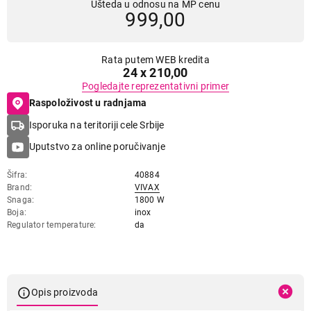
Ušteda u odnosu na MP cenu
999,00
Rata putem WEB kredita
24 x 210,00
Pogledajte reprezentativni primer
Raspoloživost u radnjama
Isporuka na teritoriji cele Srbije
Uputstvo za online poručivanje
Šifra
40884
Brand
VIVAX
Snaga
1800 W
Boja
inox
Regulator temperature
da
Opis proizvoda