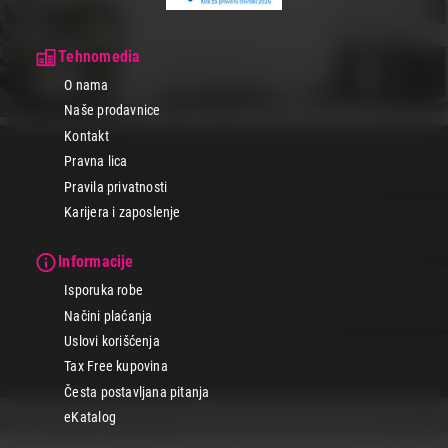
Tehnomedia
O nama
Naše prodavnice
Kontakt
Pravna lica
Pravila privatnosti
Karijera i zaposlenje
Informacije
Isporuka robe
Načini plaćanja
Uslovi korišćenja
Tax Free kupovina
Česta postavljana pitanja
eKatalog