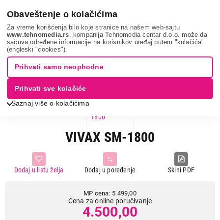
0
Obaveštenje o kolačićima
Za vreme korišćenja bilo koje stranice na našem web-sajtu
www.tehnomedia.rs
, kompanija Tehnomedia centar d.o.o. može da
sačuva određene informacije na korisnikov uređaj putem "kolačića"
Mali kuhinjski aparati
Tosteri
Gril tosteri
Vivax sm-1800...
(engleski "cookies").
Prihvati samo neophodne
18%
UŠTEDA.
Prihvati sve kolačiće
Saznaj više o kolačićima
VIVAX SM-1800
Dodaj u listu želja
Dodaj u poređenje
Skini PDF
MP cena: 5.499,00
Cena za online poručivanje
4.500,00