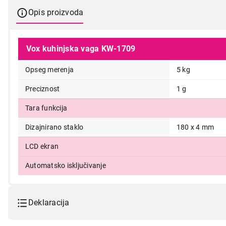
Opis proizvoda
Vox kuhinjska vaga KW-1709
Opseg merenja
5 kg
Preciznost
1 g
2.090,00
Tara funkcija
Dizajnirano staklo
180 x 4 mm
LCD ekran
Automatsko isključivanje
Deklaracija