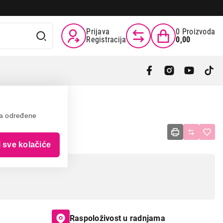
Prijava
0
Proizvoda
Registracija
0,00
va određene
i sve kolačiće
Raspoloživost u radnjama