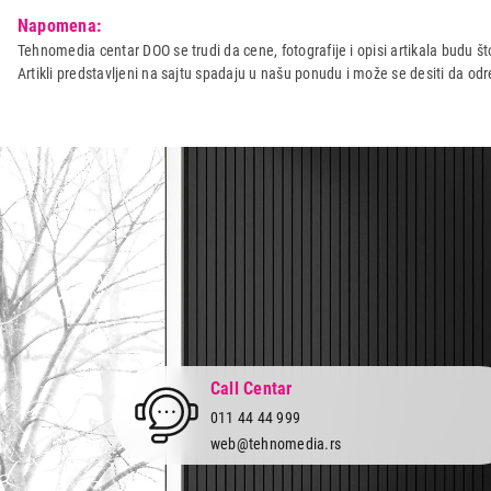
Model:
VOX KW-1709
Napomena:
Naziv i vrsta robe:
KUHINJSKA VAGA
Tehnomedia centar DOO se trudi da cene, fotografije i opisi artikala budu što
Artikli predstavljeni na sajtu spadaju u našu ponudu i može se desiti da o
Uvoznik:
ERG d.o.o.
Zemlja porekla:
Kina
Prava potrošača:
Zagarantovana sva prava kup
Call Centar
011 44 44 999
web@tehnomedia.rs