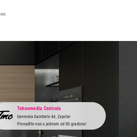
vni.
Tehnomedia Centrala
Generala Gambete 44, Zaječar
Pronađite nas u jednom od 50 gradova!