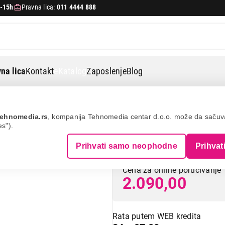
-15h
Pravna lica:
011 4444 888
na lica
Kontakt
eKatalog
Zaposlenje
Blog
rane
Kuhinjske vage
Vox kw-1709
ehnomedia.rs
, kompanija Tehnomedia centar d.o.o. može da saču
es").
VOX KW-1709
Prihvati samo neophodne
Prihvat
Cena za online poručivanje
2.090,00
Rata putem WEB kredita