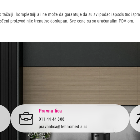
 tačniji i kompletniji ali ne može da garantuje da su svi podaci apsolutno ispra
dređeni proizvod nije trenutno dostupan. Sve cene su sa uračunatim PDV-om.
aca po osnovu zakona o zaštiti potrošača
Pravna lica
011 44 44 888
pravnalica@tehnomedia.rs