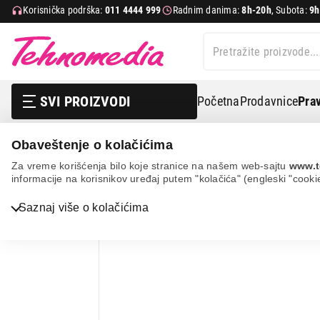
Korisnička podrška:
011 4444 999
Radnim danima:
8h-20h
, Subota:
9h
SVI PROIZVODI
Početna
Prodavnice
Prav
Obaveštenje o kolačićima
Mali kuhinjski aparati
Aparati za pripremu i čuvanje h
Za vreme korišćenja bilo koje stranice na našem web-sajtu
www.t
informacije na korisnikov uređaj putem "kolačića" (engleski "cooki
Bela tehnika
Saznaj više o kolačićima
TV, audio, video i foto
IT & Gaming
Mobilni telefoni i tableti
Mali kućni aparati