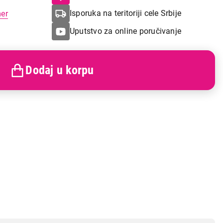
Isporuka na teritoriji cele Srbije
mer
Uputstvo za online poručivanje
Dodaj u korpu