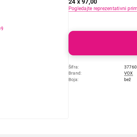
24 x 97,00
Pogledajte reprezentativni pri
Šifra
37760
Brand
VOX
Boja
bež