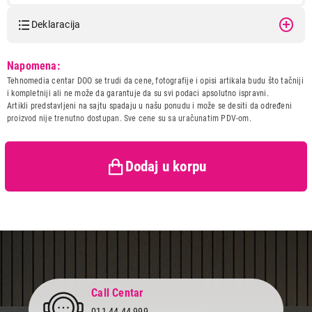
Deklaracija
Model:
BEKO BKK2300W BELI
Napomena:
Naziv i vrsta robe:
APARAT ZA KAFU
Tehnomedia centar DOO se trudi da cene, fotografije i opisi artikala budu što tačniji
Uvoznik:
Beko Balkans d.o.o.
i kompletniji ali ne može da garantuje da su svi podaci apsolutno ispravni.
Artikli predstavljeni na sajtu spadaju u našu ponudu i može se desiti da određeni
7.999,00
Zemlja porekla:
Turska
proizvod nije trenutno dostupan. Sve cene su sa uračunatim PDV-om.
APARATI ZA KAFU
Prava potrošača:
Zagarantovana sva prava
BEKO BKK2300W BELI
kupaca po osnovu zakona o
Proizvod je dodat u korpu.
zaštiti potrošača
Dodaj u korpu
Ukupno u korpi:
0,00
Nastavi kupovinu
Završi kupovinu
Call Centar
011 44 44 999