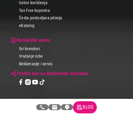
Uslovi korišćenja
Tax Free kupovina
Česta postavljana pitanja
eKatalog
Korisnički servis
Svi brendovi
Vraćanje robe
Reklamacije i servis
Pratite nas na društvenim mrežama
BLOG
© 2026 Tehnomedia centar d.o.o.