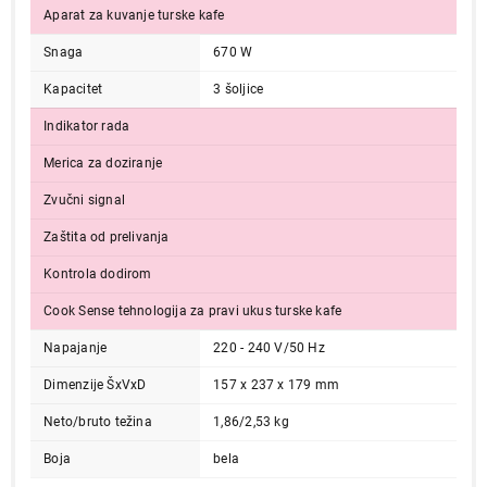
Aparat za kuvanje turske kafe
Snaga
670 W
Kapacitet
3 šoljice
Indikator rada
Merica za doziranje
Zvučni signal
Zaštita od prelivanja
Kontrola dodirom
Cook Sense tehnologija za pravi ukus turske kafe
Napajanje
220 - 240 V/50 Hz
Dimenzije ŠxVxD
157 x 237 x 179 mm
Neto/bruto težina
1,86/2,53 kg
Boja
bela