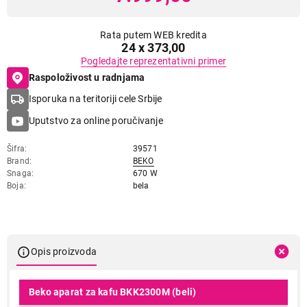
Rata putem WEB kredita
24 x 373,00
Pogledajte reprezentativni primer
Raspoloživost u radnjama
Isporuka na teritoriji cele Srbije
Uputstvo za online poručivanje
Šifra
39571
Brand
BEKO
Snaga
670 W
Boja
bela
Opis proizvoda
Beko aparat za kafu BKK2300M (beli)