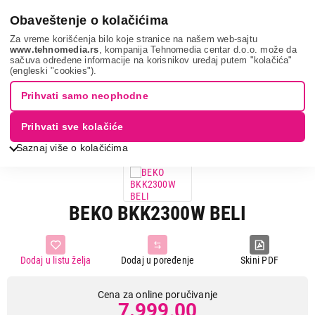
0
Obaveštenje o kolačićima
Za vreme korišćenja bilo koje stranice na našem web-sajtu
www.tehnomedia.rs
, kompanija Tehnomedia centar d.o.o. može da
sačuva određene informacije na korisnikov uređaj putem "kolačića"
Mali kuhinjski aparati
Aparati za kafu
Aparati za tursku kafu
(engleski "cookies").
Beko bkk2300w b...
Prihvati samo neophodne
Prihvati sve kolačiće
Saznaj više o kolačićima
BEKO BKK2300W BELI
Dodaj u listu želja
Dodaj u poređenje
Skini PDF
Cena za online poručivanje
7.999,00