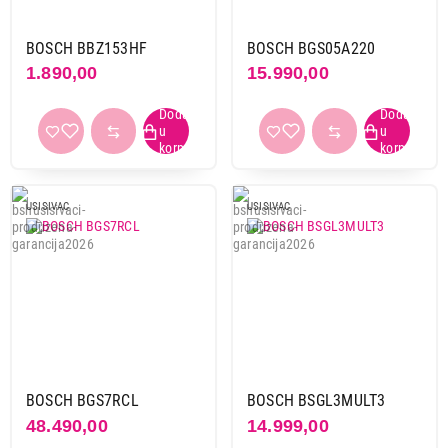
Winbag
1
BOSCH BBZ153HF
BOSCH BGS05A220
Xiaomi
17
1.890,00
15.990,00
Zepter
1
Obriši filtere
Primeni filtere
USISIVAC
USISIVAC
BOSCH BGS7RCL
BOSCH BSGL3MULT3
48.490,00
14.999,00