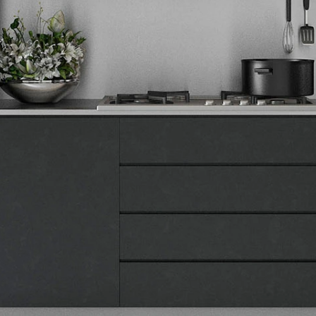
Tehnomedia
O nama
Naše prodavnice
Kontakt
Pravna lica
Pravila privatnosti
Karijera i zaposlenje
Informacije
Isporuka robe
Načini plaćanja
Uslovi korišćenja
Tax Free kupovina
Česta postavljana pitanja