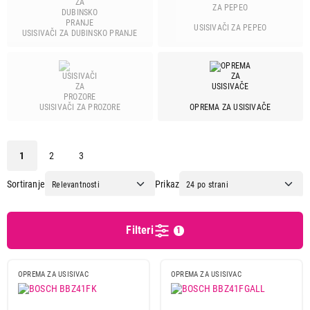
Ariete
4
Beko
26
USISIVAČI ZA PEPEO
USISIVAČI ZA DUBINSKO PRANJE
Beper
1
Black & decker
1
Bosch
57
Candy
1
OPREMA ZA USISIVAČE
USISIVAČI ZA PROZORE
Cecotec
23
Clatronic
3
1
2
3
Deerma
15
Dreame
23
Sortiranje
Prikaz
Dyson
13
Ecg
2
Filteri
Einhell
3
1
Electrolux
25
Gorenje
43
OPREMA ZA USISIVAC
OPREMA ZA USISIVAC
Hisense
3
Hoover
1