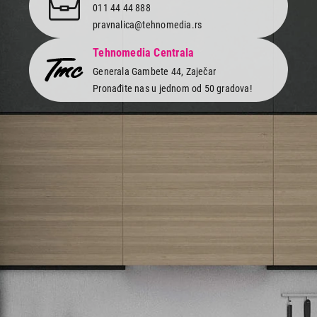
011 44 44 888
pravnalica@tehnomedia.rs
Tehnomedia Centrala
Generala Gambete 44, Zaječar
Pronađite nas u jednom od 50 gradova!
Newsletter
Prijavite se na naš newsletter i primajte preko emaila specijalne i
ekskluzivne ponude.