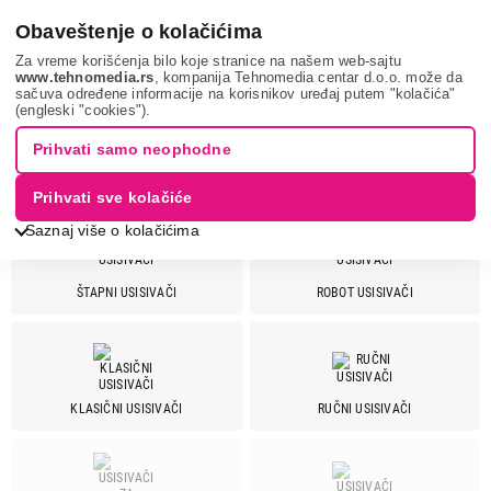
0
Obaveštenje o kolačićima
Za vreme korišćenja bilo koje stranice na našem web-sajtu
www.tehnomedia.rs
, kompanija Tehnomedia centar d.o.o. može da
sačuva određene informacije na korisnikov uređaj putem "kolačića"
Mali kućni aparati
Usisivači
BOSCH
(engleski "cookies").
Prihvati samo neophodne
USISIVAČI - BOSCH
Prihvati sve kolačiće
Saznaj više o kolačićima
ŠTAPNI USISIVAČI
ROBOT USISIVAČI
Cena
Cena od
Cena do
KLASIČNI USISIVAČI
RUČNI USISIVAČI
Brend
Arblue
2