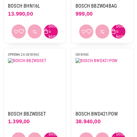
BOSCH BHN16L
BOSCH BBZWD4BAG
13.990,00
999,00
1.099,00
OPREMA ZA USISIVAC
USISIVAC
DODATNA OPREMA ZA USISIVAČE
BOSCH BBZ41FK
Proizvod je dodat u korpu.
Ukupno u korpi:
0,00
Nastavi kupovinu
BOSCH BBZWDSET
BOSCH BWD421POW
1.399,00
38.940,00
Završi kupovinu