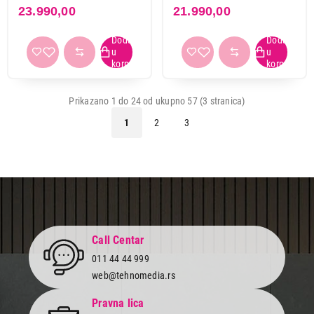
23.990,00
21.990,00
Prikazano 1 do 24 od ukupno 57 (3 stranica)
1
2
3
Call Centar
011 44 44 999
web@tehnomedia.rs
Pravna lica