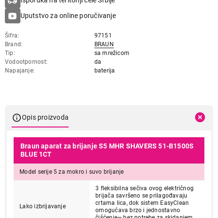
Isporuka na teritoriji cele Srbije
Uputstvo za online poručivanje
Šifra
97151
Brand
BRAUN
Tip
sa mrežicom
Vodootpornost
da
Napajanje
baterija
Opis proizvoda
Braun aparat za brijanje S5 MHR SHAVERS 51-B1500S
BLUE 1CT
Model serije 5 za mokro i suvo brijanje
3 fleksibilna sečiva ovog električnog
brijača savršeno se prilagođavaju
crtama lica, dok sistem EasyClean
Lako izbrijavanje
omogućava brzo i jednostavno
čišćenje— bez potrebe za skidanjem