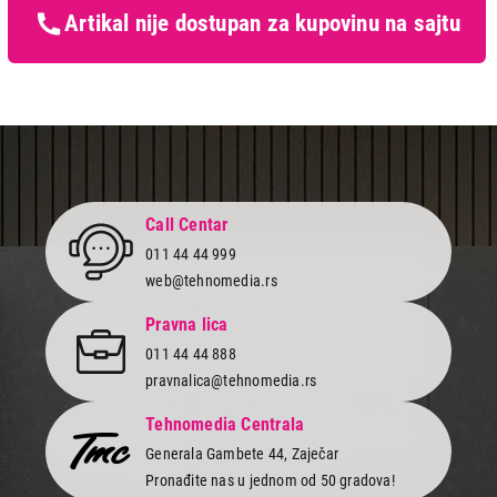
zaštiti potrošača
Artikal nije dostupan za kupovinu na sajtu
Call Centar
011 44 44 999
web@tehnomedia.rs
Pravna lica
011 44 44 888
pravnalica@tehnomedia.rs
Tehnomedia Centrala
Generala Gambete 44, Zaječar
Pronađite nas u jednom od 50 gradova!