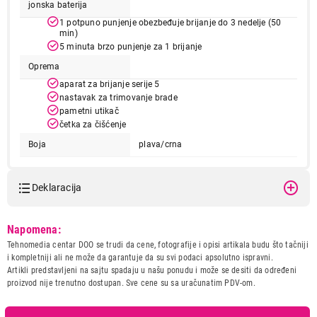
jonska baterija
1 potpuno punjenje obezbeđuje brijanje do 3 nedelje (50
min)
5 minuta brzo punjenje za 1 brijanje
17.999,00
Oprema
APARATI ZA BRIJANJE
BRAUN S5 MHR SHAVERS 51-B1500S
aparat za brijanje serije 5
BLUE 1CT
nastavak za trimovanje brade
pametni utikač
Proizvod je dodat u korpu.
četka za čišćenje
Boja
plava/crna
Ukupno u korpi:
0,00
Deklaracija
Nastavi kupovinu
Model:
BRAUN S5 MHR SHAVERS 51-
Napomena:
B1500S BLUE 1CT
Tehnomedia centar DOO se trudi da cene, fotografije i opisi artikala budu što tačniji
Završi kupovinu
Naziv i vrsta robe:
APARAT ZA BRIJANJE
i kompletniji ali ne može da garantuje da su svi podaci apsolutno ispravni.
Uvoznik:
NELT CO d.o.o.
Artikli predstavljeni na sajtu spadaju u našu ponudu i može se desiti da određeni
proizvod nije trenutno dostupan. Sve cene su sa uračunatim PDV-om.
Zemlja porekla:
NEMACKA
Prava potrošača:
Zagarantovana sva prava
kupaca po osnovu zakona o