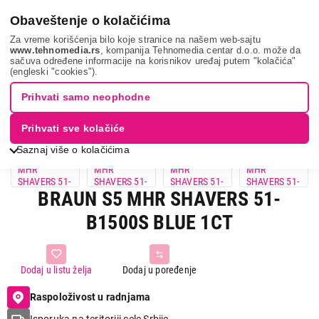
0
Obaveštenje o kolačićima
Za vreme korišćenja bilo koje stranice na našem web-sajtu
www.tehnomedia.rs
, kompanija Tehnomedia centar d.o.o. može da
sačuva određene informacije na korisnikov uređaj putem "kolačića"
Braun s5 mhr sh...
(engleski "cookies").
Prihvati samo neophodne
Prihvati sve kolačiće
Saznaj više o kolačićima
BRAUN S5 MHR SHAVERS 51-
B1500S BLUE 1CT
Dodaj u listu želja
Dodaj u poređenje
Raspoloživost u radnjama