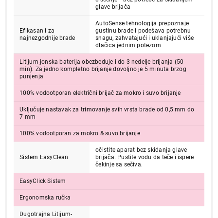
glave brijača
AutoSense tehnologija prepoznaje
Efikasan i za
gustinu brade i podešava potrebnu
najnezgodnije brade
snagu, zahvatajući i uklanjajući više
dlačica jednim potezom
Litijum-jonska baterija obezbeđuje i do 3 nedelje brijanja (50
min). Za jedno kompletno brijanje dovoljno je 5 minuta brzog
punjenja
100% vodootporan električni brijač za mokro i suvo brijanje
Uključuje nastavak za trimovanje svih vrsta brade od 0,5 mm do
7 mm
100% vodootporan za mokro & suvo brijanje
očistite aparat bez skidanja glave
Sistem EasyClean
brijača. Pustite vodu da teče i ispere
čekinje sa sečiva.
EasyClick Sistem
Ergonomska ručka
Dugotrajna Litijum-