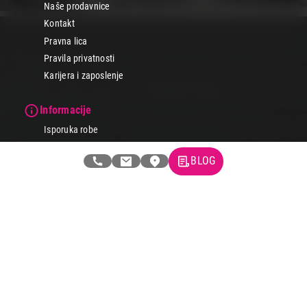
Naše prodavnice
Kontakt
Pravna lica
Pravila privatnosti
Karijera i zaposlenje
Informacije
Isporuka robe
Načini plaćanja
BLOG
Uslovi korišćenja
Tax Free kupovina
Česta postavljana pitanja
eKatalog
Korisnički servis
Svi brendovi
Vraćanje robe
Reklamacije i servis