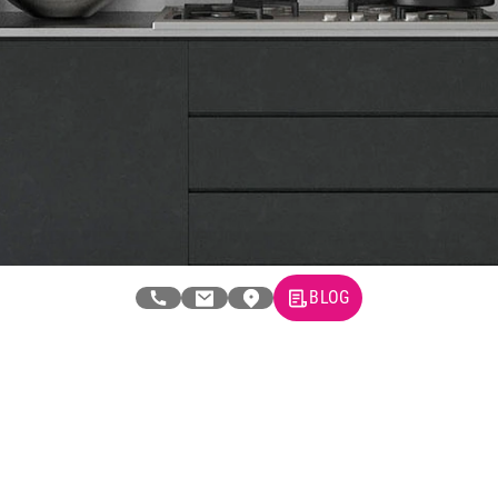
Naše prodavnice
Kontakt
Pravna lica
Pravila privatnosti
Karijera i zaposlenje
Informacije
Isporuka robe
Načini plaćanja
Uslovi korišćenja
BLOG
Tax Free kupovina
Česta postavljana pitanja
eKatalog
Korisnički servis
Svi brendovi
Vraćanje robe