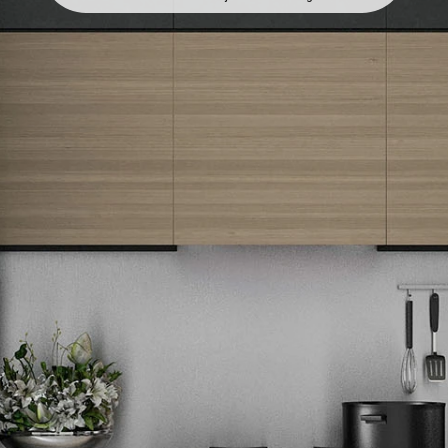
Newsletter
Prijavite se na naš newsletter i primajte preko emaila specijalne i
ekskluzivne ponude.
Tehnomedia
O nama