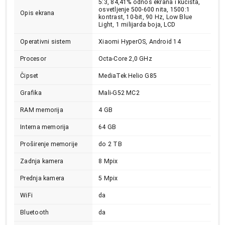
5:3, 84,41% odnos ekrana i kućišta,
osvetljenje 500-600 nita, 1500:1
Opis ekrana
kontrast, 10-bit, 90 Hz, Low Blue
Light, 1 milijarda boja, LCD
Operativni sistem
Xiaomi HyperOS, Android 14
Procesor
Octa-Core 2,0 GHz
Čipset
MediaTek Helio G85
Grafika
Mali-G52 MC2
RAM memorija
4 GB
Interna memorija
64 GB
Proširenje memorije
do 2 TB
15.999,00
Zadnja kamera
8 Mpix
TABLETI
XIAOMI Redmi Pad SE 8.7 4GB/64GB WiFi
Prednja kamera
5 Mpix
Sky Blue VHU5128EU
WiFi
da
Proizvod je dodat u korpu.
Bluetooth
da