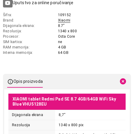
Uputstvo za online poručivanje
Šifra
109152
Brand
Xiaomi
Dijagonala ekrana
8.7"
Rezolucija
1340 x 800
Procesor
Octa Core
SIM kartica
ne
RAM memorija
4 GB
Interna memorija
64 GB
Opis proizvoda
XIAOMI tablet Redmi Pad SE 8.7 4GB/64GB WiFi Sky
Blue VHU5128EU
Dijagonala ekrana
8,7"
Rezolucija
1340 x 800 pix