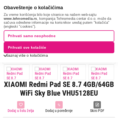
0
Obaveštenje o kolačićima
Za vreme korišćenja bilo koje stranice na našem web-sajtu
www.tehnomedia.rs
, kompanija Tehnomedia centar d.o.o. može da
sačuva određene informacije na korisnikov uređaj putem "kolačića"
Mobilni telefoni i tableti
Tablet računari
Tableti
Xiaomi
(engleski "cookies").
redmi pa...
Prihvati samo neophodne
Prihvati sve kolačiće
Saznaj više o kolačićima
XIAOMI Redmi Pad SE 8.7 4GB/64GB
WiFi Sky Blue VHU5128EU
Dodaj u listu želja
Dodaj u poređenje
Skini PDF