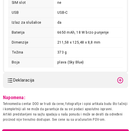
Ukupno u korpi:
0,00
SIM slot
ne
USB
USB-C
Nastavi kupovinu
Izlaz za slušalice
da
Baterija
6650 mAh, 18 W brzo punjenje
Završi kupovinu
Dimenzije
211,58 x 125,48 x 8,8 mm
Težina
373 g
Boja
plava (Sky Blue)
Deklaracija
Model:
XIAOMI Redmi Pad SE 8.7
Napomena:
4GB/64GB WiFi Sky Blue
Tehnomedia centar DOO se trudi da cene, fotografije i opisi artikala budu što tačniji
VHU5128EU
i kompletniji ali ne može da garantuje da su svi podaci apsolutno ispravni.
Naziv i vrsta robe:
TABLET
Artikli predstavljeni na sajtu spadaju u našu ponudu i može se desiti da određeni
Uvoznik:
PC Centar doo
proizvod nije trenutno dostupan. Sve cene su sa uračunatim PDV-om.
Zemlja porekla:
Kina