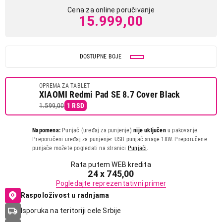
Cena za online poručivanje
15.999,00
DOSTUPNE BOJE
OPREMA ZA TABLET
XIAOMI Redmi Pad SE 8.7 Cover Black
1.599,00
1 RSD
Napomena:
Punjač (uređaj za punjenje)
nije uključen
u pakovanje.
Preporučeni uređaj za punjenje: USB punjač snage 18W. Preporučene
punjače možete pogledati na stranici
Punjači
.
Rata putem WEB kredita
24 x 745,00
Pogledajte reprezentativni primer
Raspoloživost u radnjama
Isporuka na teritoriji cele Srbije