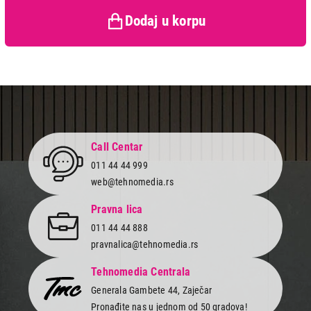
Prava potrošača:
Zagarantovana sva prava
kupaca po osnovu zakona o
Dodaj u korpu
zaštiti potrošača
Call Centar
011 44 44 999
web@tehnomedia.rs
Pravna lica
011 44 44 888
pravnalica@tehnomedia.rs
Tehnomedia Centrala
Generala Gambete 44, Zaječar
Pronađite nas u jednom od 50 gradova!