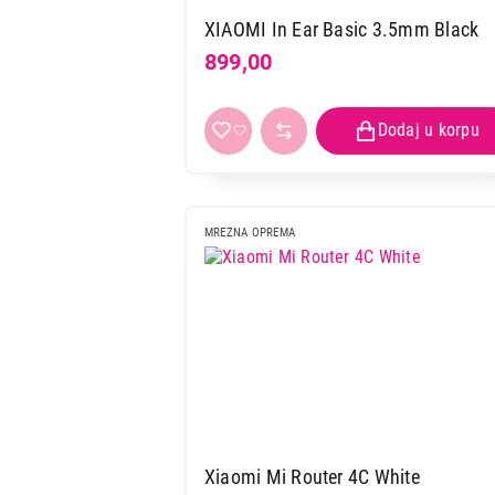
XIAOMI In Ear Basic 3.5mm Black
VAGE ZA MERENJE
899,00
TELESNE TEŽINE
KUVALA ZA VODU
TOSTERI
MREZNA OPREMA
KABLOVI IT/AV
Xiaomi Mi Router 4C White