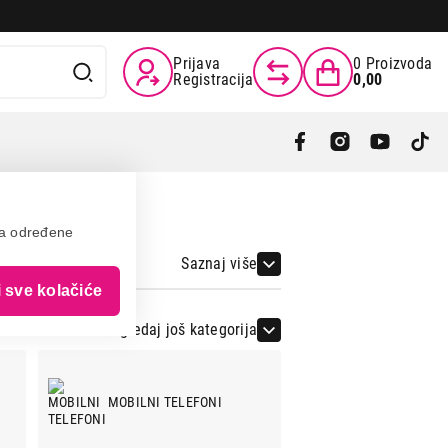
Prijava
0
Proizvoda
Registracija
0,00
va određene
Saznaj više
i sve kolačiće
Pogledaj još kategorija
MOBILNI TELEFONI