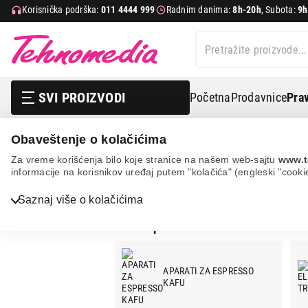
Korisnička podrška:
011 4444 999
Radnim danima:
8h-20h
, Subota:
9h
SVI PROIZVODI
Početna
Prodavnice
Prav
Obaveštenje o kolačićima
Xiaomi
Za vreme korišćenja bilo koje stranice na našem web-sajtu
www.t
informacije na korisnikov uređaj putem "kolačića" (engleski "cooki
XIAOMI
Saznaj više o kolačićima
Bela tehnika
Xiaomi ponuda:
TV, audio, video i foto
APARATI ZA ESPRESSO
IT & Gaming
KAFU
Mobilni telefoni i tableti