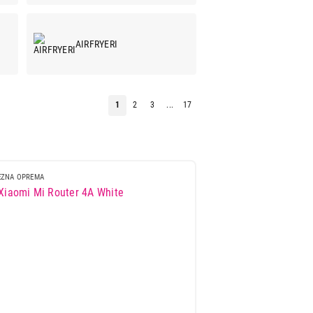
AIRFRYERI
1
2
3
...
17
ZVUČNICI
ZNA OPREMA
MONITORI
MASAŽERI
TORBE I RANČEVI