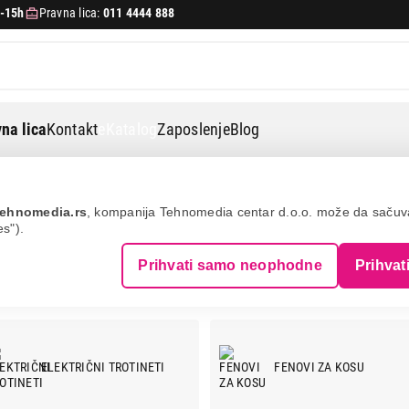
-15h
Pravna lica:
011 4444 888
na lica
Kontakt
eKatalog
Zaposlenje
Blog
ehnomedia.rs
, kompanija Tehnomedia centar d.o.o. može da saču
es").
Prihvati samo neophodne
Prihvat
ELEKTRIČNI TROTINETI
FENOVI ZA KOSU