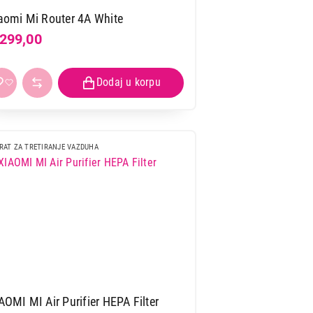
aomi Mi Router 4A White
RASVETA
.299,00
SPOLJAŠNJA RASVETA
APARATI ZA KUVANJE I
PEČENJE
RAT ZA TRETIRANJE VAZDUHA
AOMI MI Air Purifier HEPA Filter