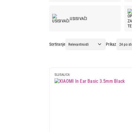
Mali kućni aparati
Mali kuhinjski aparati
USISIVAČI
Grejanje i hlađenje
Nega tela, lepota i zdravlje
Sortiranje
Prikaz
MUŠKA NEGA
Sport i putovanje
Sve za kuću i baštu
SLUSALICA
Vesa
APARATI ZA TRETIRANJE
VAZDUHA
SLUŠALICE
POWERBANK-EKSTERNE
BATERIJE