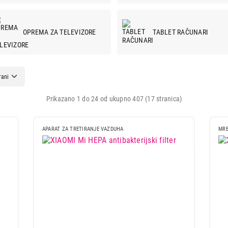
OPREMA ZA TELEVIZORE
TABLET RAČUNARI
OPREMA ZA TROTINETE I
PAMETNI SATOVI I
BICIKLE
FITNES NARUKVICE
Prikazano 1 do 24 od ukupno 407 (17 stranica)
APARAT ZA TRETIRANJE VAZDUHA
MRE
BLENDERI
GREJALICE I RADIJATORI
NEGA ODEĆE I VEŠA
KOFERI ZA PUTOVANJA
OPREMA ZA MOBILNE
SMART HOME
TELEFONE