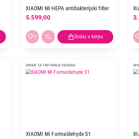
XIAOMI Mi HEPA antibakterijski filter
Xi
OPREMA ZA TABLET
AUTO TEHNIKA
5.599,00
3
RAČUNARE
OPREMA ZA PAMETNE
PROJEKTORI
SATOVE
UREĐAJI ZA
SKLADIŠTENJE
MREŽNA OPREMA
PODATAKA
APARAT ZA TRETIRANJE VAZDUHA
APA
OPREMA ZA LAPTOP
XIAOMI Mi Formaldehyde S1
XI