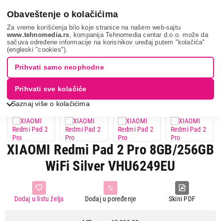
0
Obaveštenje o kolačićima
Za vreme korišćenja bilo koje stranice na našem web-sajtu
www.tehnomedia.rs
, kompanija Tehnomedia centar d.o.o. može da
sačuva određene informacije na korisnikov uređaj putem "kolačića"
Mobilni telefoni i tableti
Tablet računari
Tableti
Xiaomi
(engleski "cookies").
redmi pa...
Prihvati samo neophodne
12%
UŠTEDA.
Prihvati sve kolačiće
Saznaj više o kolačićima
XIAOMI Redmi Pad 2 Pro 8GB/256GB
WiFi Silver VHU6249EU
Dodaj u listu želja
Dodaj u poređenje
Skini PDF