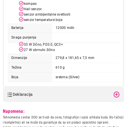
kompas
Hall senzor
senzor ambijentalne svetlosti
senzor temperature boje
Baterija
12000 mAh
Snaga punjenja
33 W žično, PD3.0, QC3+
27 W obrnuto žično
Dimenzije
279,8 x 181,65 x 7,5 mm
Težina
610 g
Boja
srebrna (Silver)
Deklaracija
Model:
XIAOMI Redmi Pad 2 Pro
Napomena:
8GB/256GB WiFi Silver
Tehnomedia centar DOO se trudi da cene, fotografije i opisi artikala budu što tačniji
VHU6249EU
i kompletniji ali ne može da garantuje da su svi podaci apsolutno ispravni.
Naziv i vrsta robe:
TABLET