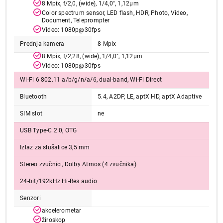
8 Mpix, f/2,0, (wide), 1/4,0", 1,12µm
Color spectrum sensor, LED flash, HDR, Photo, Video,
Document, Teleprompter
Video: 1080p@30fps
Nastavi kupovinu
Prednja kamera
8 Mpix
8 Mpix, f/2,28, (wide), 1/4,0", 1,12µm
Video: 1080p@30fps
Završi kupovinu
Wi-Fi 6 802.11 a/b/g/n/a/6, dual-band, Wi-Fi Direct
Bluetooth
5.4, A2DP, LE, aptX HD, aptX Adaptive
SIM slot
ne
USB Type-C 2.0, OTG
Izlaz za slušalice 3,5 mm
Stereo zvučnici, Dolby Atmos (4 zvučnika)
24-bit/192kHz Hi-Res audio
Senzori
akcelerometar
žiroskop