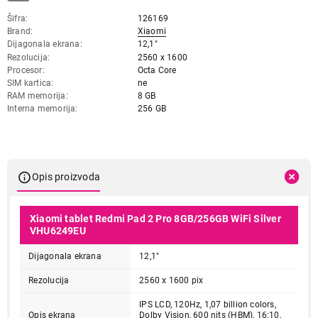
Šifra
126169
Brand
Xiaomi
Dijagonala ekrana
12,1"
Rezolucija
2560 x 1600
Procesor
Octa Core
SIM kartica
ne
RAM memorija
8 GB
Interna memorija
256 GB
Opis proizvoda
Xiaomi tablet Redmi Pad 2 Pro 8GB/256GB WiFi Silver
VHU6249EU
Dijagonala ekrana
12,1"
Rezolucija
2560 x 1600 pix
IPS LCD, 120Hz, 1,07 billion colors,
Opis ekrana
Dolby Vision, 600 nits (HBM), 16:10,