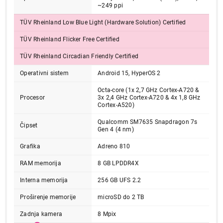
~249 ppi
TÜV Rheinland Low Blue Light (Hardware Solution) Certified
TÜV Rheinland Flicker Free Certified
TÜV Rheinland Circadian Friendly Certified
Operativni sistem
Android 15, HyperOS 2
Octa-core (1x 2,7 GHz Cortex-A720 &
Procesor
3x 2,4 GHz Cortex-A720 & 4x 1,8 GHz
Cortex-A520)
Qualcomm SM7635 Snapdragon 7s
Čipset
Gen 4 (4 nm)
Grafika
Adreno 810
37.999,00
TABLETI
RAM memorija
8 GB LPDDR4X
XIAOMI Redmi Pad 2 Pro 8GB/256GB WiFi
Interna memorija
256 GB UFS 2.2
Silver VHU6249EU
Proizvod je dodat u korpu.
Proširenje memorije
microSD do 2 TB
Zadnja kamera
8 Mpix
Ukupno u korpi:
0,00