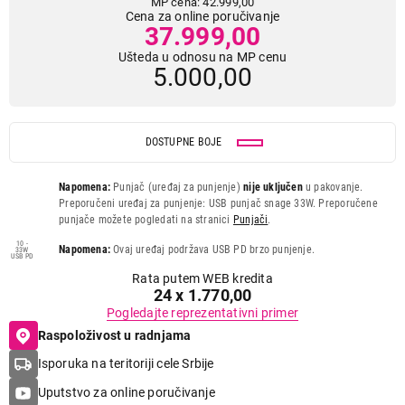
MP cena: 42.999,00
Cena za online poručivanje
37.999,00
Ušteda u odnosu na MP cenu
5.000,00
DOSTUPNE BOJE
Napomena:
Punjač (uređaj za punjenje)
nije uključen
u pakovanje.
Preporučeni uređaj za punjenje: USB punjač snage 33W. Preporučene
punjače možete pogledati na stranici
Punjači
.
10 -
Napomena:
Ovaj uređaj podržava USB PD brzo punjenje.
33W
USB PD
Rata putem WEB kredita
24 x 1.770,00
Pogledajte reprezentativni primer
Raspoloživost u radnjama
Isporuka na teritoriji cele Srbije
Uputstvo za online poručivanje