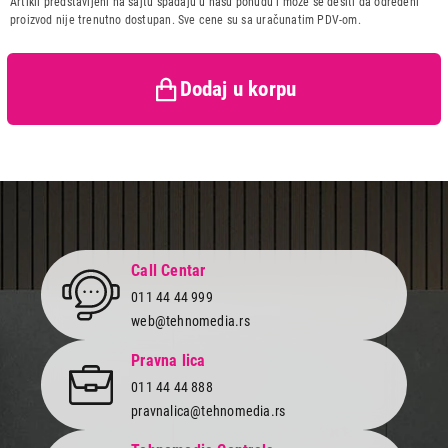
Artikli predstavljeni na sajtu spadaju u našu ponudu i može se desiti da određeni
Uvoznik:
PC Centar doo
proizvod nije trenutno dostupan. Sve cene su sa uračunatim PDV-om.
Zemlja porekla:
Kina
Prava potrošača:
Zagarantovana sva prava
kupaca po osnovu zakona o
Dodaj u korpu
zaštiti potrošača
Call Centar
011 44 44 999
web@tehnomedia.rs
Pravna lica
011 44 44 888
pravnalica@tehnomedia.rs