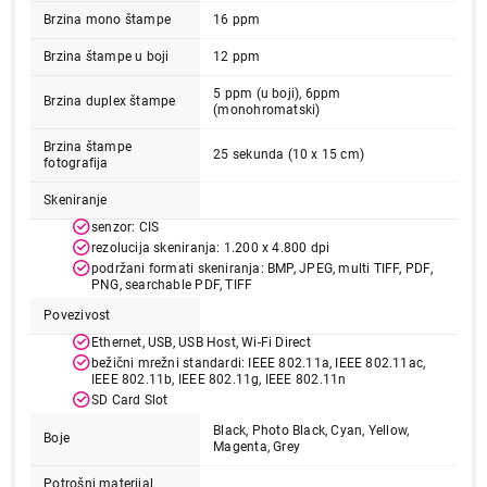
Brzina mono štampe
16 ppm
Brzina štampe u boji
12 ppm
5 ppm (u boji), 6ppm
Brzina duplex štampe
(monohromatski)
Brzina štampe
25 sekunda (10 x 15 cm)
fotografija
Skeniranje
senzor: CIS
65.999,00
rezolucija skeniranja: 1.200 x 4.800 dpi
ŠTAMPAČI
podržani formati skeniranja: BMP, JPEG, multi TIFF, PDF,
EPSON L8160 EcoTank A4 ITS Photo
PNG, searchable PDF, TIFF
Proizvod je dodat u korpu.
Povezivost
Ethernet, USB, USB Host, Wi-Fi Direct
Ukupno u korpi:
0,00
bežični mrežni standardi: IEEE 802.11a, IEEE 802.11ac,
IEEE 802.11b, IEEE 802.11g, IEEE 802.11n
SD Card Slot
Nastavi kupovinu
Black, Photo Black, Cyan, Yellow,
Boje
Magenta, Grey
Potrošni materijal