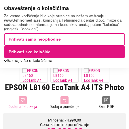
0
Obaveštenje o kolačićima
Za vreme korišćenja bilo koje stranice na našem web-sajtu
www.tehnomedia.rs
, kompanija Tehnomedia centar d.o.o. može da
sačuva određene informacije na korisnikov uređaj putem "kolačića"
It & gaming
Štampači
Multifunkcijski štampači
Epson
(engleski "cookies").
l8160 eco...
Prihvati samo neophodne
12%
UŠTEDA.
Prihvati sve kolačiće
3D VIEW
ZATVORI
Saznaj više o kolačićima
EPSON L8160 EcoTank A4 ITS Photo
Dodaj u listu želja
Dodaj u poređenje
Skini PDF
MP cena: 74.999,00
Cena za online poručivanje