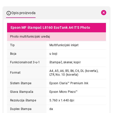
Opis proizvoda
Epson MF štampač L8160 EcoTank A4 ITS Photo
Photo multifunkcijski uređaj
Tip
Multifunkcijski inkjet
Boja
u boji
Funkcionalnost 3-u-1
štampač, skener, kopir
A4, A5, A6, B5, B6, C6, DL (koverta),
Format
LTR, No. 10 (koverta)
Sistem štampe
Epson Claria™ Premium Ink
Glava štampača
Epson Micro Piezo™
Rezolucija štampe
5.760 x 1.440 dpi
Duplex štampa
da