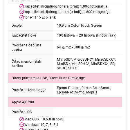
Završi kupovinu
kapacitet inicijalnog tonera (crni): 1.800 fotografija
kapacitet inicijalnog tonera (u boji): 1.800 fotografija
toner: 115 EcoTank
Displej
10,9 cm Color Touch Screen
Kapacitet fioke
100 listova + 20 listova (Photo Tray)
Podržana debljina
64 g/m2 - 300 g/m2
papira
MicroSD*, MicroSDHC*, MicroSDXC*,
Čitač memorijskih
MiniSD*, MiniSDHC*, MiniSDXC*, SD,
kartica
SDHC, SDXC
Direct print preko USB, Direct Print, PictBridge
Epson Photo+, Epson ScanSmart,
Podržane tehnologije
EpsonNet Config, Mopria
Apple AirPrint
Podržani OS
Mac OS X 10.6.8 ili noviji
Windows 10, 7, 8, 8.1