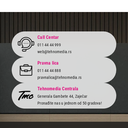
Call Centar
011 44 44 999
web@tehnomedia.rs
Pravna lica
011 44 44 888
pravnalica@tehnomedia.rs
Tehnomedia Centrala
Generala Gambete 44, Zaječar
Pronađite nas u jednom od 50 gradova!