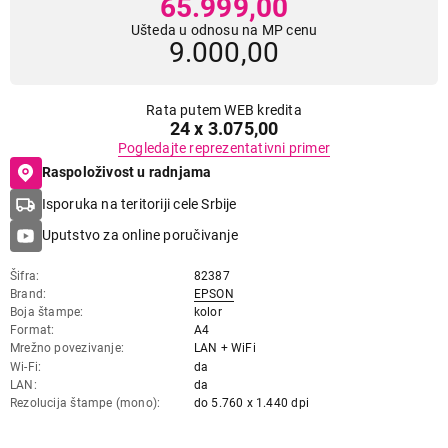
65.999,00
Ušteda u odnosu na MP cenu
9.000,00
Rata putem WEB kredita
24 x 3.075,00
Pogledajte reprezentativni primer
Raspoloživost u radnjama
Isporuka na teritoriji cele Srbije
Uputstvo za online poručivanje
Šifra
82387
Brand
EPSON
Boja štampe
kolor
Format
A4
Mrežno povezivanje
LAN + WiFi
Wi-Fi
da
LAN
da
Rezolucija štampe (mono)
do 5.760 x 1.440 dpi