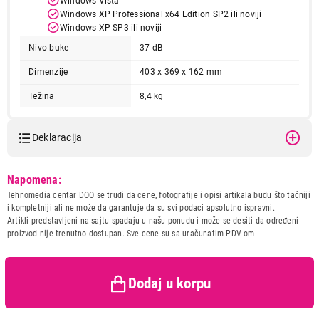
Windows Vista
Windows XP Professional x64 Edition SP2 ili noviji
Windows XP SP3 ili noviji
Nivo buke
37 dB
Dimenzije
403 x 369 x 162 mm
Težina
8,4 kg
Boja
bela
Deklaracija
Model:
EPSON L8160 EcoTank A4
Napomena:
ITS Photo
Tehnomedia centar DOO se trudi da cene, fotografije i opisi artikala budu što tačniji
Naziv i vrsta robe:
ŠTAMPAČ
i kompletniji ali ne može da garantuje da su svi podaci apsolutno ispravni.
Uvoznik:
EWE COMP DOO
Artikli predstavljeni na sajtu spadaju u našu ponudu i može se desiti da određeni
proizvod nije trenutno dostupan. Sve cene su sa uračunatim PDV-om.
Zemlja porekla:
Indonezija
Prava potrošača:
Zagarantovana sva prava
kupaca po osnovu zakona o
zaštiti potrošača
Dodaj u korpu