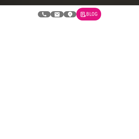
Newsletter
BLOG
Prijavite se na naš newsletter i primajte preko emaila specijalne i
ekskluzivne ponude.
Tehnomedia
O nama
Naše prodavnice
Kontakt
Pravna lica