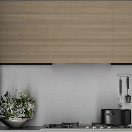
Newsletter
Prijavite se na naš newsletter i primajte preko emaila specijalne i
ekskluzivne ponude.
Tehnomedia
O nama
Naše prodavnice