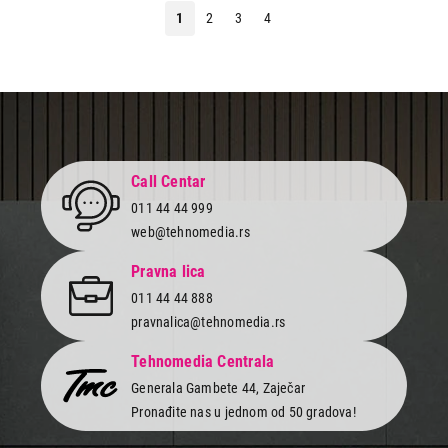
1
2
3
4
Call Centar
011 44 44 999
web@tehnomedia.rs
Pravna lica
011 44 44 888
pravnalica@tehnomedia.rs
Tehnomedia Centrala
Generala Gambete 44, Zaječar
Pronađite nas u jednom od 50 gradova!