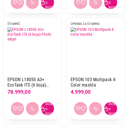
ŠTAMPAČ
OPREMA ZA STAMPAC
EPSON L18050 A3+
EPSON 103 Multipack 4-
EcoTank ITS (6 boja)
Color mastila
Photo inkjet
78.999,00
4.999,00