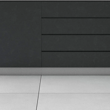
Kontakt
Pravna lica
Pravila privatnosti
Karijera i zaposlenje
Informacije
Isporuka robe
Načini plaćanja
Uslovi korišćenja
Tax Free kupovina
Česta postavljana pitanja
eKatalog
Korisnički servis
Svi brendovi
Vraćanje robe
Reklamacije i servis