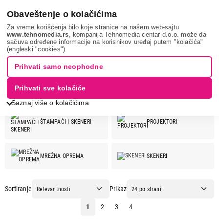
0
Obaveštenje o kolačićima
Za vreme korišćenja bilo koje stranice na našem web-sajtu
www.tehnomedia.rs
, kompanija Tehnomedia centar d.o.o. može da
sačuva određene informacije na korisnikov uređaj putem "kolačića"
EPSON
(engleski "cookies").
EPSON
Prihvati samo neophodne
Prihvati sve kolačiće
Pogledaj još kategorija
EPSON ponuda:
Saznaj više o kolačićima
ŠTAMPAČI I SKENERI
PROJEKTORI
MREŽNA OPREMA
SKENERI
OPREMA ZA
Sortiranje
Prikaz
ŠTAMPAČE
1
2
3
4