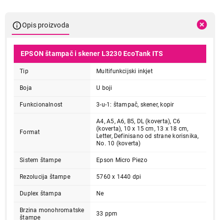
Opis proizvoda
EPSON štampač i skener L3230 EcoTank ITS
Tip
Multifunkcijski inkjet
Boja
U boji
Funkcionalnost
3-u-1: štampač, skener, kopir
A4, A5, A6, B5, DL (koverta), C6
(koverta), 10 x 15 cm, 13 x 18 cm,
Format
Letter, Definisano od strane korisnika,
No. 10 (koverta)
Sistem štampe
Epson Micro Piezo
Rezolucija štampe
5760 x 1440 dpi
Duplex štampa
Ne
Brzina monohromatske
33 ppm
štampe