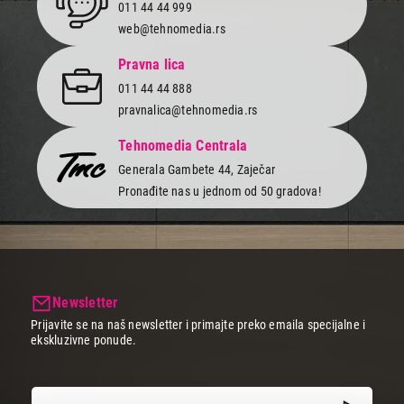
011 44 44 999
web@tehnomedia.rs
Pravna lica
011 44 44 888
pravnalica@tehnomedia.rs
Tehnomedia Centrala
Generala Gambete 44, Zaječar
Pronađite nas u jednom od 50 gradova!
Newsletter
Prijavite se na naš newsletter i primajte preko emaila specijalne i
ekskluzivne ponude.