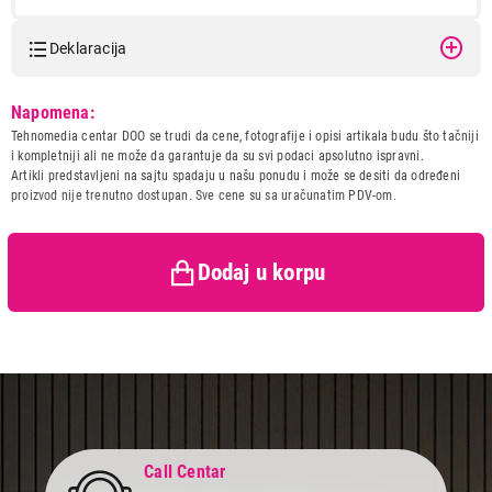
Deklaracija
Model:
EPSON L3230 EcoTank ITS
Napomena:
Naziv i vrsta robe:
ŠTAMPAČ
Tehnomedia centar DOO se trudi da cene, fotografije i opisi artikala budu što tačniji
Uvoznik:
Ewe
i kompletniji ali ne može da garantuje da su svi podaci apsolutno ispravni.
Artikli predstavljeni na sajtu spadaju u našu ponudu i može se desiti da određeni
Zemlja porekla:
Filipini
proizvod nije trenutno dostupan. Sve cene su sa uračunatim PDV-om.
Prava potrošača:
Zagarantovana sva prava
kupaca po osnovu zakona o
zaštiti potrošača
Dodaj u korpu
Call Centar