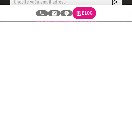
BLOG
Tehnomedia
O nama
Naše prodavnice
Kontakt
Pravna lica
Pravila privatnosti
Karijera i zaposlenje
Informacije
Isporuka robe
Načini plaćanja