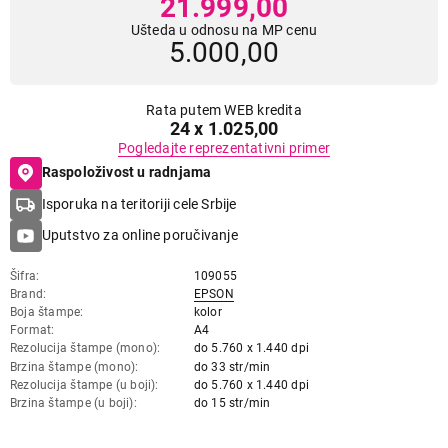
21.999,00
Ušteda u odnosu na MP cenu
5.000,00
Rata putem WEB kredita
24 x 1.025,00
Pogledajte reprezentativni primer
Raspoloživost u radnjama
Isporuka na teritoriji cele Srbije
Uputstvo za online poručivanje
Šifra
109055
Brand
EPSON
Boja štampe
kolor
Format
A4
Rezolucija štampe (mono)
do 5.760 x 1.440 dpi
Brzina štampe (mono)
do 33 str/min
Rezolucija štampe (u boji)
do 5.760 x 1.440 dpi
Brzina štampe (u boji)
do 15 str/min