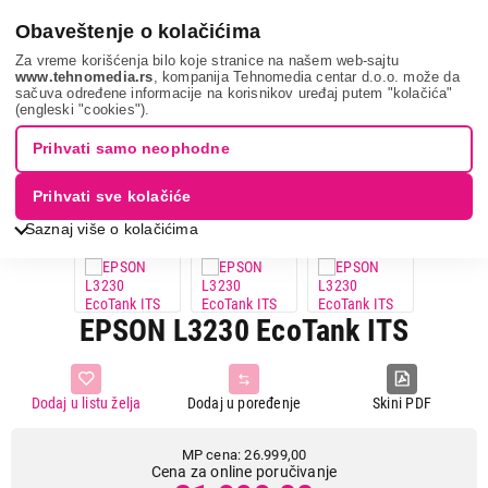
0
Obaveštenje o kolačićima
Za vreme korišćenja bilo koje stranice na našem web-sajtu
www.tehnomedia.rs
, kompanija Tehnomedia centar d.o.o. može da
sačuva određene informacije na korisnikov uređaj putem "kolačića"
It & gaming
Štampači
Multifunkcijski štampači
Epson
(engleski "cookies").
l3230 eco...
Prihvati samo neophodne
19%
UŠTEDA.
Prihvati sve kolačiće
3D VIEW
ZATVORI
Saznaj više o kolačićima
EPSON L3230 EcoTank ITS
Dodaj u listu želja
Dodaj u poređenje
Skini PDF
MP cena: 26.999,00
Cena za online poručivanje