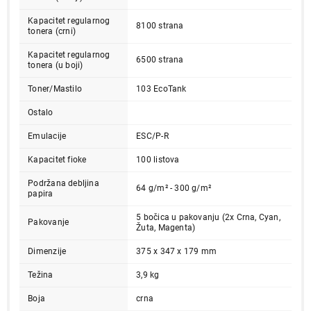
Završi kupovinu
Kapacitet regularnog
8100 strana
tonera (crni)
Kapacitet regularnog
6500 strana
tonera (u boji)
Toner/Mastilo
103 EcoTank
Ostalo
Emulacije
ESC/P-R
Kapacitet fioke
100 listova
Podržana debljina
64 g/m² - 300 g/m²
papira
5 bočica u pakovanju (2x Crna, Cyan,
Pakovanje
Žuta, Magenta)
Dimenzije
375 x 347 x 179 mm
Težina
3,9 kg
Boja
crna