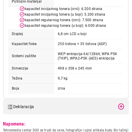
Potrošni materijal
Završi kupovinu
kapacitet inicijalnog tonera (crni): 6.200 strana
kapacitet inicijalnog tonera (u boji): 5.200 strana
kapacitet regularnog tonera (crni): 7.500 strana
kapacitet regularnog tonera (u boji): 6.000 strana
Displej
6,8 cm LCD u boji
Kapacitet fioke
250 listova + 35 listova (ADF)
WEP enkripcija 64/128bit, WPA PSK
Sistemi zaštite
(TKIP), WPA2-PSK (AES) enkripcija
Dimenzije
498 x 358 x 245 mm
Težina
9,7 kg
Boja
crna
Deklaracija
Model:
EPSON L14150 A3+ EcoTank
Napomena:
ITS (4 boje)
Tehnomedia centar DOO se trudi da cene, fotografije i opisi artikala budu što tačniji