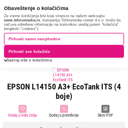
0
Obaveštenje o kolačićima
Za vreme korišćenja bilo koje stranice na našem web-sajtu
www.tehnomedia.rs
, kompanija Tehnomedia centar d.o.o. može da
sačuva određene informacije na korisnikov uređaj putem "kolačića"
It & gaming
Štampači
Multifunkcijski štampači
Epson
(engleski "cookies").
l14150 a3...
Prihvati samo neophodne
Prihvati sve kolačiće
3D VIEW
ZATVORI
Saznaj više o kolačićima
EPSON L14150 A3+ EcoTank ITS (4
boje)
Dodaj u listu želja
Dodaj u poređenje
Skini PDF