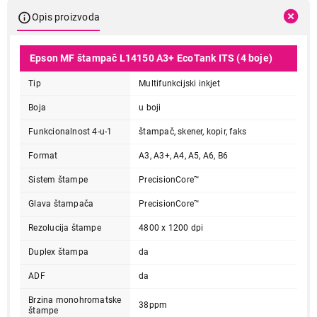
Opis proizvoda
Epson MF štampač L14150 A3+ EcoTank ITS (4 boje)
Tip
Multifunkcijski inkjet
Boja
u boji
Funkcionalnost 4-u-1
štampač, skener, kopir, faks
Format
A3, A3+, A4, A5, A6, B6
Sistem štampe
PrecisionCore™
Glava štampača
PrecisionCore™
Rezolucija štampe
4800 x 1200 dpi
Duplex štampa
da
ADF
da
Brzina monohromatske
38ppm
štampe