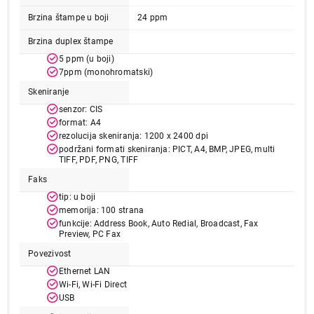
Brzina štampe u boji
24 ppm
Brzina duplex štampe
5 ppm (u boji)
7ppm (monohromatski)
Skeniranje
senzor: CIS
format: A4
rezolucija skeniranja: 1200 x 2400 dpi
69.990,00
podržani formati skeniranja: PICT, A4, BMP, JPEG, multi
ŠTAMPAČI
TIFF, PDF, PNG, TIFF
EPSON L14150 A3+ EcoTank ITS (4 boje)
Faks
Proizvod je dodat u korpu.
tip: u boji
memorija: 100 strana
Ukupno u korpi:
0,00
funkcije: Address Book, Auto Redial, Broadcast, Fax
Preview, PC Fax
Povezivost
Nastavi kupovinu
Ethernet LAN
Wi-Fi, Wi-Fi Direct
USB