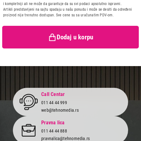
Naziv i vrsta robe:
ŠTAMPAČ
i kompletniji ali ne može da garantuje da su svi podaci apsolutno ispravni.
Uvoznik:
Artikli predstavljeni na sajtu spadaju u našu ponudu i može se desiti da određeni
proizvod nije trenutno dostupan. Sve cene su sa uračunatim PDV-om.
Zemlja porekla:
Prava potrošača:
Zagarantovana sva prava
kupaca po osnovu zakona o
zaštiti potrošača
Dodaj u korpu
Call Centar
011 44 44 999
web@tehnomedia.rs
Pravna lica
011 44 44 888
pravnalica@tehnomedia.rs