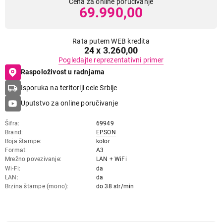
Cena za online poručivanje
69.990,00
Rata putem WEB kredita
24 x 3.260,00
Pogledajte reprezentativni primer
Raspoloživost u radnjama
Isporuka na teritoriji cele Srbije
Uputstvo za online poručivanje
Šifra
69949
Brand
EPSON
Boja štampe
kolor
Format
A3
Mrežno povezivanje
LAN + WiFi
Wi-Fi
da
LAN
da
Brzina štampe (mono)
do 38 str/min