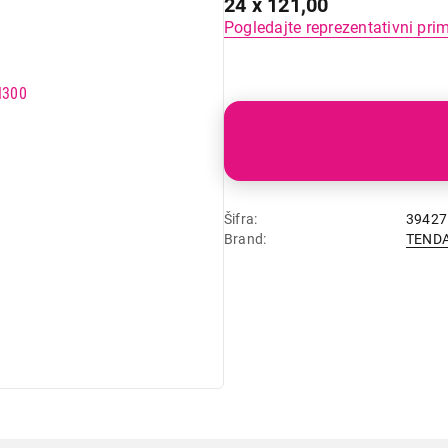
24 x 121,00
Pogledajte reprezentativni pri
Šifra
39427
Brand
TEND