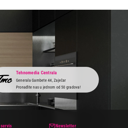
Tehnomedia Centrala
Generala Gambete 44, Zaječar
Pronađite nas u jednom od 50 gradova!
 servis
Newsletter