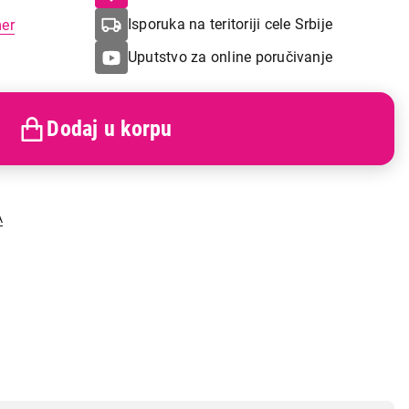
Isporuka na teritoriji cele Srbije
mer
Uputstvo za online poručivanje
Dodaj u korpu
A