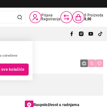
Prijava
0
Proizvoda
Registracija
0,00
va određene
00
i sve kolačiće
Raspoloživost u radnjama