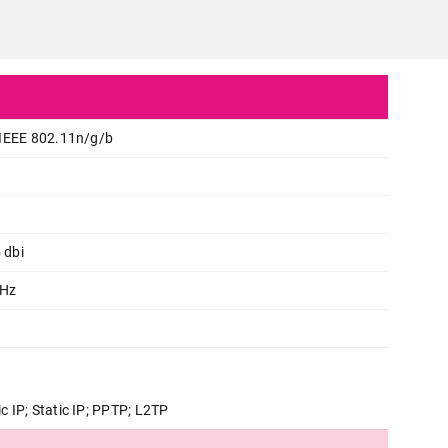
 IEEE 802.11n/g/b
 dbi
GHz
MREŽNA OPREMA
TENDA N301 N300
Proizvod je dodat u korpu.
 IP; Static IP; PPTP; L2TP