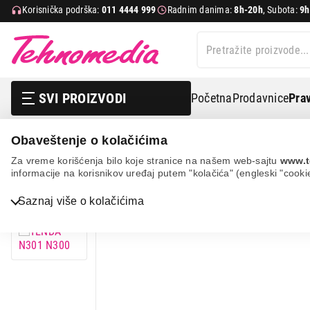
Korisnička podrška:
011 4444 999
Radnim danima:
8h-20h
, Subota:
9h
SVI PROIZVODI
Početna
Prodavnice
Prav
Obaveštenje o kolačićima
It & gaming
Mrežna oprema
Ruteri
Tenda n301 
Za vreme korišćenja bilo koje stranice na našem web-sajtu
www.t
informacije na korisnikov uređaj putem "kolačića" (engleski "cooki
Bela tehnika
Saznaj više o kolačićima
TV, audio, video i foto
IT & Gaming
Mobilni telefoni i tableti
Mali kućni aparati