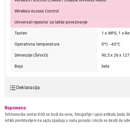
Wireless Function Enable / Disable Wireless Radio
Wireless Access Control
Universal repeator za lakše povezivanje
Tasteri
1 x WPS; 1 x Re
Operativna temperatura
0°C - 40°C
Dimenzije (ŠxVxD)
90,5 x 26 x 12
Boja
bela
Deklaracija
Model:
TENDA N301 N300
Napomena:
Naziv i vrsta robe:
MREZNA OPREMA
Tehnomedia centar DOO se trudi da cene, fotografije i opisi artikala budu što
Artikli predstavljeni na sajtu spadaju u našu ponudu i može se desiti da o
Uvoznik:
Gembird d.o.o.
Zemlja porekla:
Kina