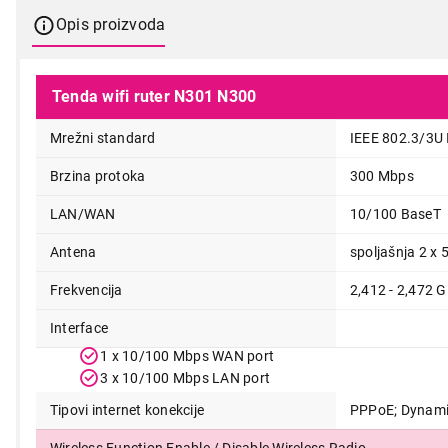
Opis proizvoda
Tenda wifi ruter N301 N300
Mrežni standard
IEEE 802.3/3U
Brzina protoka
300 Mbps
LAN/WAN
10/100 BaseT
Antena
spoljašnja 2 x 5
Frekvencija
2,412 - 2,472 
Interface
2.599,00
1 x 10/100 Mbps WAN port
3 x 10/100 Mbps LAN port
Tipovi internet konekcije
PPPoE; Dynamic