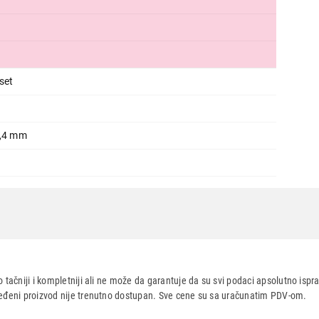
Ukupno u korpi:
0,00
Nastavi kupovinu
Završi
set
7,4 mm
 tačniji i kompletniji ali ne može da garantuje da su svi podaci apsolutno ispra
dređeni proizvod nije trenutno dostupan. Sve cene su sa uračunatim PDV-om.