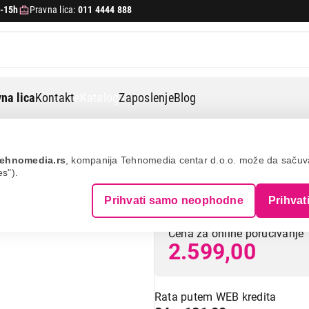
-15h
Pravna lica:
011 4444 888
na lica
Kontakt
eKatalog
Zaposlenje
Blog
n300
ehnomedia.rs
, kompanija Tehnomedia centar d.o.o. može da saču
es").
TENDA N301 N3
Prihvati samo neophodne
Prihvat
Cena za online poručivanje
2.599,00
Rata putem WEB kredita