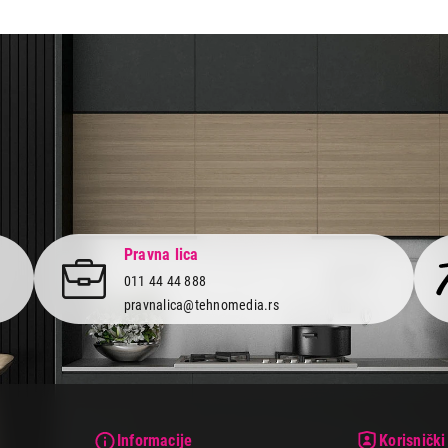
aca po osnovu zakona o zaštiti potrošača
Pravna lica
011 44 44 888
pravnalica@tehnomedia.rs
Informacije
Korisnički