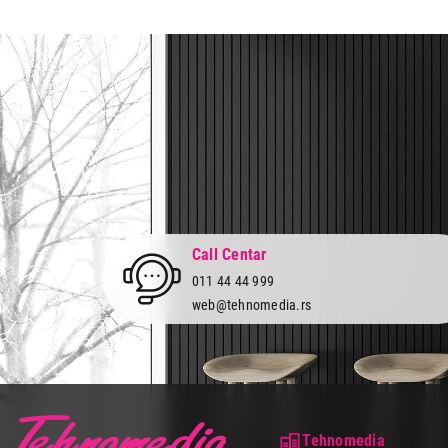
Prava potrošača:
Zagarantovana sva prava kup
Call Centar
011 44 44 999
web@tehnomedia.rs
Tehnomedia