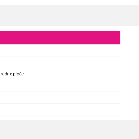
SUDOPERE
FRANKE GAX 110-45 INOX 122.00
Proizvod je dodat u korpu.
 radne ploče
Ukupno u korpi:
0,00
Nastavi kupovinu
Završi