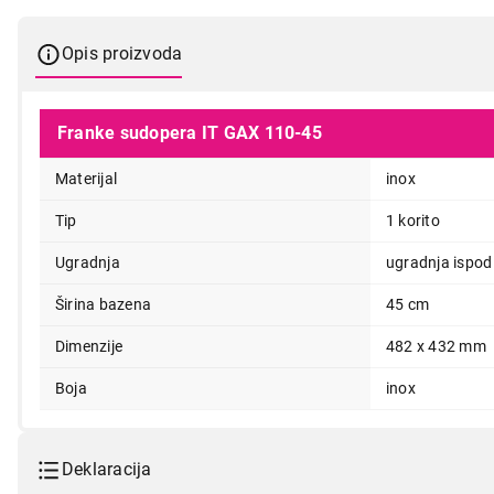
Opis proizvoda
Franke sudopera IT GAX 110-45
Materijal
inox
23.999,00
Tip
1 korito
Ugradnja
ugradnja ispod
Širina bazena
45 cm
Dimenzije
482 x 432 mm
Boja
inox
Deklaracija