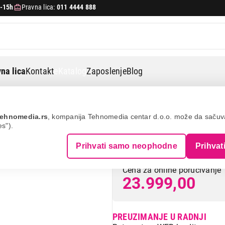
-15h
Pravna lica:
011 4444 888
na lica
Kontakt
eKatalog
Zaposlenje
Blog
e gax 110-45 inox 122.0021.440
ehnomedia.rs
, kompanija Tehnomedia centar d.o.o. može da saču
es").
FRANKE GAX 110
Prihvati samo neophodne
Prihvat
Cena za online poručivanje
23.999,00
PREUZIMANJE U RADNJI