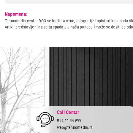
Model:
FRANKE GAX 110-45 INOX 1
Napomena:
Naziv i vrsta robe:
SUDOPERA
Tehnomedia centar DOO se trudi da cene, fotografije i opisi artikala budu što
Artikli predstavljeni na sajtu spadaju u našu ponudu i može se desiti da o
Uvoznik:
Gama group d.o.o.
Zemlja porekla:
Kina
Prava potrošača:
Zagarantovana sva prava kup
Call Centar
011 44 44 999
web@tehnomedia.rs