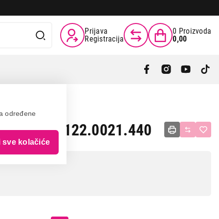
Prijava
0
Proizvoda
Registracija
0,00
va određene
-45 INOX 122.0021.440
i sve kolačiće