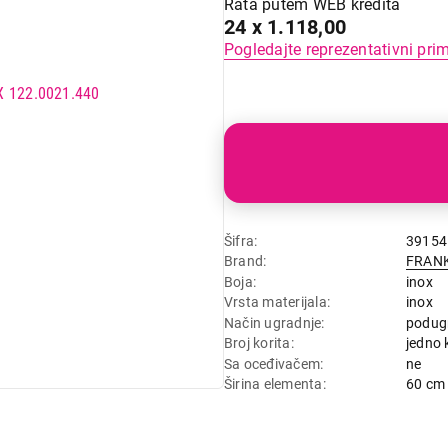
Rata putem WEB kredita
24 x 1.118,00
Pogledajte reprezentativni pri
Šifra
39154
Brand
FRAN
Boja
inox
Vrsta materijala
inox
Način ugradnje
podug
Broj korita
jedno 
Sa oceđivačem
ne
Širina elementa
60 cm