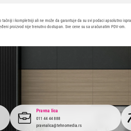
22.0021.440
 tačniji i kompletniji ali ne može da garantuje da su svi podaci apsolutno ispra
dređeni proizvod nije trenutno dostupan. Sve cene su sa uračunatim PDV-om.
aca po osnovu zakona o zaštiti potrošača
Pravna lica
011 44 44 888
pravnalica@tehnomedia.rs