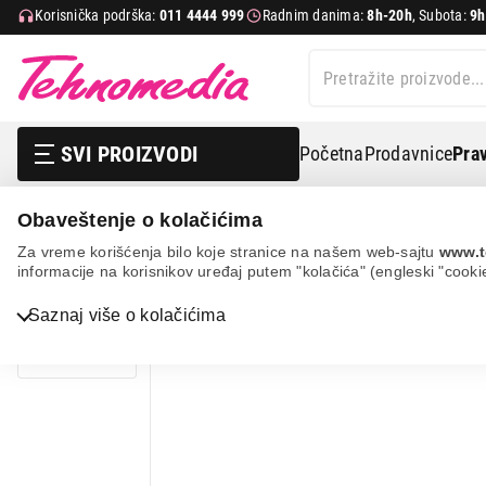
Korisnička podrška:
011 4444 999
Radnim danima:
8h-20h
, Subota:
9h
SVI PROIZVODI
Početna
Prodavnice
Prav
Obaveštenje o kolačićima
Bela tehnika
Sudopere i slavine
Sudopere
Frank
Za vreme korišćenja bilo koje stranice na našem web-sajtu
www.t
informacije na korisnikov uređaj putem "kolačića" (engleski "cooki
Bela tehnika
Saznaj više o kolačićima
TV, audio, video i foto
IT & Gaming
Mobilni telefoni i tableti
Mali kućni aparati