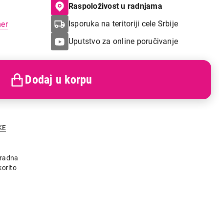
Raspoloživost u radnjama
Isporuka na teritoriji cele Srbije
mer
Uputstvo za online poručivanje
Dodaj u korpu
KE
radna
korito