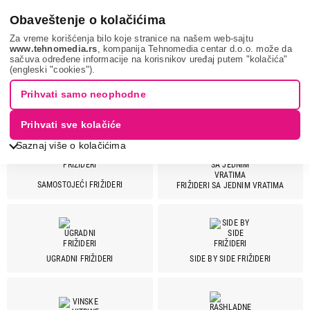
0
Obaveštenje o kolačićima
Za vreme korišćenja bilo koje stranice na našem web-sajtu
www.tehnomedia.rs
, kompanija Tehnomedia centar d.o.o. može da
sačuva određene informacije na korisnikov uređaj putem "kolačića"
Bela tehnika
Frižideri
(engleski "cookies").
Prihvati samo neophodne
FRIŽIDERI
Prihvati sve kolačiće
Saznaj više o kolačićima
SAMOSTOJEĆI FRIŽIDERI
FRIŽIDERI SA JEDNIM VRATIMA
Cena
Cena od
Cena do
UGRADNI FRIŽIDERI
SIDE BY SIDE FRIŽIDERI
Brend
Aeg
8