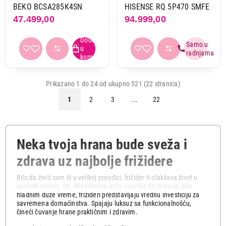
BEKO BCSA285K4SN
HISENSE RQ 5P470 SMFE
47.499,00
94.999,00
Prikazano 1 do 24 od ukupno 521 (22 stranica)
1
2
3
...
22
Neka tvoja hrana bude sveža i
zdrava uz najbolje frižidere
Bilo da živiš sam ili u velikoj porodici, frižider ti olakšava život u
svakom smislu. Od skladištenja voća i povrća do čuvanja pića
hladnim duže vreme, frižideri predstavljaju vrednu investiciju za
savremena domaćinstva. Spajaju luksuz sa funkcionalnošću,
čineći čuvanje hrane praktičnim i zdravim.