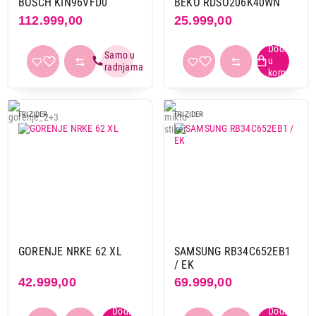
BOSCH KIN96VFD0
BEKO RDSO206K40WN
112.999,00
25.999,00
FRIZIDER
FRIZIDER
24.990,00
FRIŽIDERI
GORENJE NRKE 62 XL
SAMSUNG RB34C652EB1
VOX KG2500E
/ EK
Proizvod je dodat u korpu.
42.999,00
69.999,00
Ukupno u korpi:
0,00