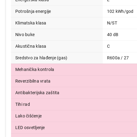
25.999,00
Potrošnja energije
102 kWh/god
Klimatska klasa
N/ST
Nivo buke
40 dB
Akustična klasa
C
Sredstvo za hlađenje (gas)
R600a / 27
Mehanička kontrola
Reverzibilna vrata
Antibakterijska zaštita
Tihi rad
Lako čišćenje
LED osvetljenje