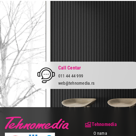
Call Centar
011 44 44 999
web@tehnomedia.rs
Tehnomedia
O nama