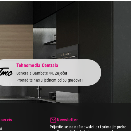
Tehnomedia Centrala
Generala Gambete 44, Zaječar
Pronađite nas u jednom od 50 gradova!
 servis
Newsletter
Prijavite se na naš newsletter i primajte preko
vi