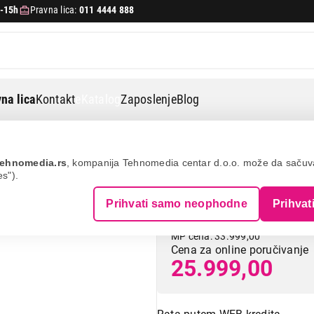
-15h
Pravna lica:
011 4444 888
na lica
Kontakt
eKatalog
Zaposlenje
Blog
ks3060xe
ehnomedia.rs
, kompanija Tehnomedia centar d.o.o. može da saču
es").
VOX KS3060XE
Prihvati samo neophodne
Prihvat
MP cena: 33.999,00
Cena za online poručivanje
25.999,00