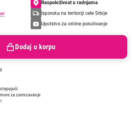
Raspoloživost u radnjama
Isporuka na teritoriji cele Srbije
mer
Uputstvo za online poručivanje
Dodaj u korpu
0
otapajući
omore za zamrzavanje
m