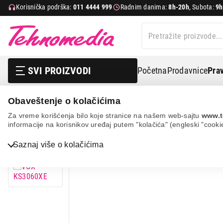
Korisnička podrška:
011 4444 999
Radnim danima:
8h-20h
, Subota:
9h
SVI PROIZVODI
Početna
Prodavnice
Prav
Obaveštenje o kolačićima
Bela tehnika
Frižideri
Samostojeći frižideri
Vox 
Za vreme korišćenja bilo koje stranice na našem web-sajtu
www.t
informacije na korisnikov uređaj putem "kolačića" (engleski "cooki
24%
UŠTEDA.
Saznaj više o kolačićima
Bela tehnika
TV, audio, video i foto