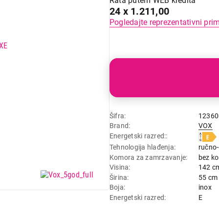
Rata putem WEB kredita
24 x 1.211,00
Pogledajte reprezentativni pri
Šifra
12360
Brand
VOX
Energetski razred:
Tehnologija hlađenja
ručno-
Komora za zamrzavanje
bez k
Visina
142 c
Širina
55 cm
Boja
inox
Energetski razred
E