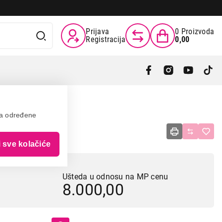
Prijava
0
Proizvoda
Registracija
0,00
va određene
i sve kolačiće
Ušteda u odnosu na MP cenu
8.000,00