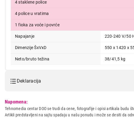
4 staklene police
4 police u vratima
1 fioka za voće i povrće
Napajanje
220-240 V/50 
Dimenzije ŠxVxD
550 x 1420 x 
Neto/bruto težina
38/41,5 kg
Deklaracija
Model:
VOX KS3060XE
Napomena:
Naziv i vrsta robe:
FRIZIDER
Tehnomedia centar DOO se trudi da cene, fotografije i opisi artikala budu što
Artikli predstavljeni na sajtu spadaju u našu ponudu i može se desiti da o
Uvoznik:
ERG DOO
Zemlja porekla:
KINA
Prava potrošača:
Zagarantovana sva prava kup