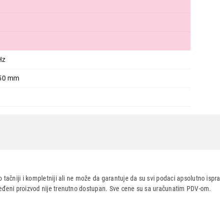
Hz
550 mm
 tačniji i kompletniji ali ne može da garantuje da su svi podaci apsolutno ispra
dređeni proizvod nije trenutno dostupan. Sve cene su sa uračunatim PDV-om.
aca po osnovu zakona o zaštiti potrošača