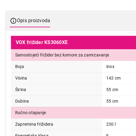
Opis proizvoda
VOX frižider KS3060XE
Samostojeći frižider bez komore za zamrzavanje
Boja
inox
Visina
142 cm
Širina
55 cm
Dubina
55 cm
Ručno otapanje
Zapremina frižidera
230 l
Energetska klasa
E