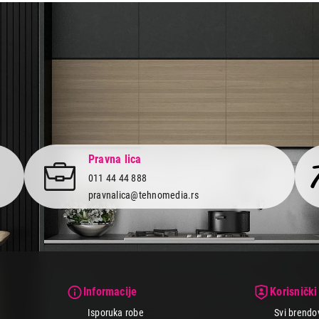
Pravna lica
011 44 44 888
pravnalica@tehnomedia.rs
Informacije
Korisnički
Isporuka robe
Svi brendo