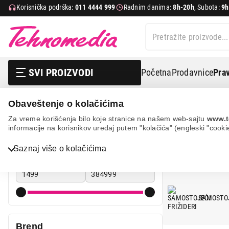
Korisnička podrška:
011 4444 999
Radnim danima:
8h-20h
, Subota:
9h
SVI PROIZVODI
Početna
Prodavnice
Prav
Obaveštenje o kolačićima
Bela tehnika
Frižideri
Za vreme korišćenja bilo koje stranice na našem web-sajtu
www.t
informacije na korisnikov uređaj putem "kolačića" (engleski "cooki
FRIŽIDERI
Cena
Saznaj više o kolačićima
Cena od
Cena do
Bela tehnika
TV, audio, video i foto
SAMOSTOJ
IT & Gaming
Mobilni telefoni i tableti
Brend