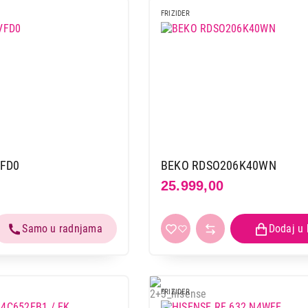
VOX KG2500E
FRIZIDER
Proizvod je dodat u korpu.
Ukupno u korpi:
0,00
Nastavi kupovinu
Završi
VFD0
BEKO RDSO206K40WN
25.999,00
FRIZIDER