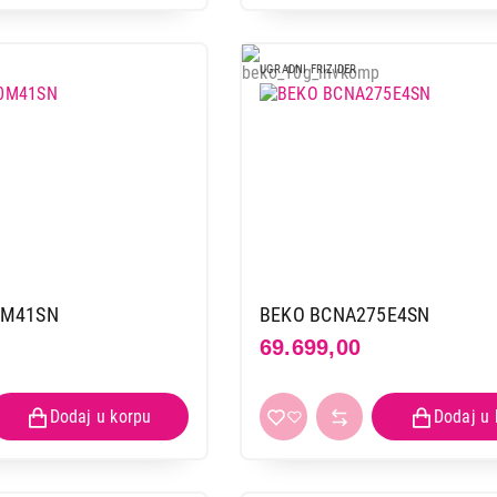
UGRADNI FRIZIDER
0M41SN
BEKO BCNA275E4SN
69.699,00
FRIŽIDERI