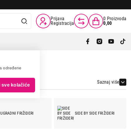
Prijava
0
Proizvoda
Registracija
0,00
va određene
Saznaj više
i sve kolačiće
UGRADNI FRIŽIDERI
SIDE BY SIDE FRIŽIDERI