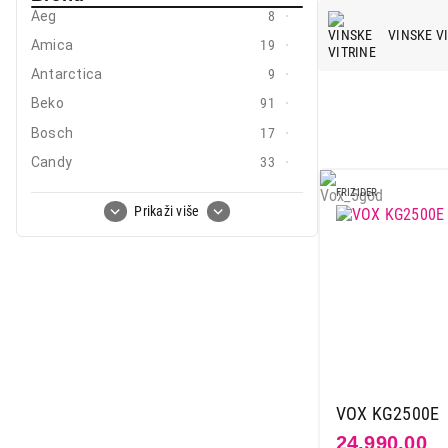
Aeg
8
Mali kućni aparati
VINSKE V
Amica
19
Mali kuhinjski aparati
Antarctica
9
Grejanje i hlađenje
Beko
91
Bosch
17
Nega tela, lepota i zdravlje
Candy
33
Sport i putovanje
Carbon
2
FRIZIDER
Prikaži više
Sve za kuću i baštu
Caso
9
Clatronic
1
Vesa
Curver
2
Deep
5
El fresco
2
Electrolux
25
Gorenje
45
VOX KG2500E
Haier
9
24.990,00