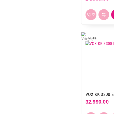
Hisense
11
Hoover
1
Indesit
11
Koncar
10
LG
13
FRIZIDER
Liebherr
44
Miele
6
Raching
3
Samsung
17
TCL
4
Tesla
18
Vesa
12
Vivax
19
VOX KK 3300 E
Vox
55
32.990,00
Whirlpool
20