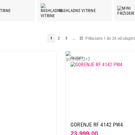
ITRINE
RASHLADNE VITRINE
Prikazano 1 do 24 od ukupno
1
2
3
...
22
FRIZIDER
GORENJE RF 4142 PW4
23.999,00