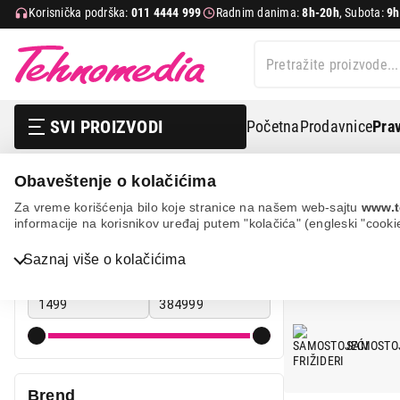
Korisnička podrška:
011 4444 999
Radnim danima:
8h-20h
, Subota:
9h
SVI PROIZVODI
Početna
Prodavnice
Prav
Obaveštenje o kolačićima
Bela tehnika
Frižideri
Za vreme korišćenja bilo koje stranice na našem web-sajtu
www.t
informacije na korisnikov uređaj putem "kolačića" (engleski "cooki
FRIŽIDERI
Cena
Saznaj više o kolačićima
Cena od
Cena do
Bela tehnika
TV, audio, video i foto
SAMOSTOJ
IT & Gaming
Brend