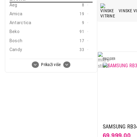
Mobilni telefoni i tableti
Aeg
8
VINSKE V
Amica
19
Mali kućni aparati
Antarctica
9
Mali kuhinjski aparati
Beko
91
Grejanje i hlađenje
Bosch
17
Candy
33
Nega tela, lepota i zdravlje
Carbon
2
FRIZIDER
Sport i putovanje
Prikaži više
Caso
9
Sve za kuću i baštu
Clatronic
1
Curver
2
Vesa
Deep
5
El fresco
2
Electrolux
25
Gorenje
45
SAMSUNG RB34
Haier
9
69.999,00