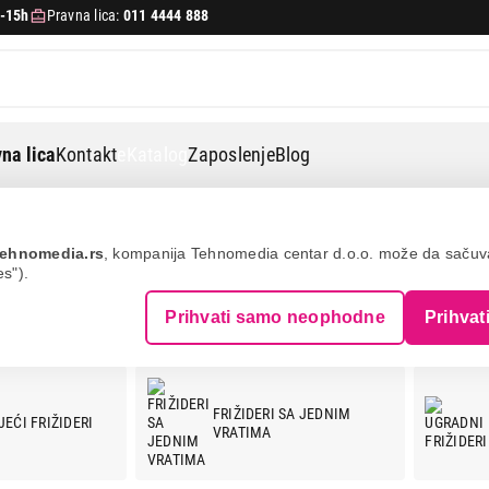
-15h
Pravna lica:
011 4444 888
na lica
Kontakt
eKatalog
Zaposlenje
Blog
ehnomedia.rs
, kompanija Tehnomedia centar d.o.o. može da saču
es").
Prihvati samo neophodne
Prihvat
FRIŽIDERI SA JEDNIM
EĆI FRIŽIDERI
VRATIMA