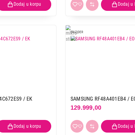
FRIZIDER
C672ES9 / EK
SAMSUNG RF48A401EB4 / E
129.999,00