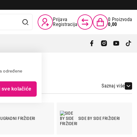
Prijava
0
Proizvoda
Registracija
0,00
va određene
Saznaj više
i sve kolačiće
UGRADNI FRIŽIDERI
SIDE BY SIDE FRIŽIDERI