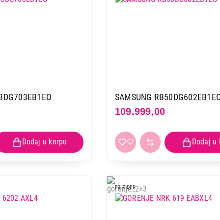
3DG703EB1EO
SAMSUNG RB50DG602EB1E
109.999,00
FRIZIDER