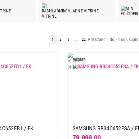
ITRINE
RASHLADNE VITRINE
Prikazano 1 do 24 od ukupno
1
2
3
...
22
FRIZIDER
C652EB1 / EK
SAMSUNG RB34C652ESA / E
79.999,00