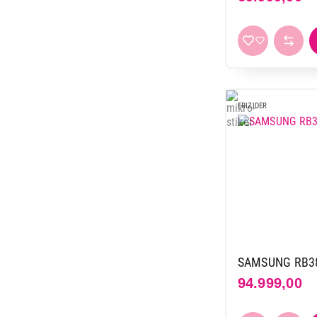
Hisense
11
Hoover
1
Indesit
11
Koncar
10
LG
13
FRIZIDER
Liebherr
44
Miele
6
Raching
3
Samsung
17
TCL
4
Tesla
19
Vesa
12
Vivax
19
SAMSUNG RB38
Vox
56
94.999,00
Whirlpool
20