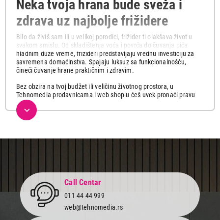
Neka tvoja hrana bude sveža i
zdrava uz najbolje frižidere
Bilo da živiš sam ili u velikoj porodici, frižider ti olakšava život u
svakom smislu. Od skladištenja voća i povrća do čuvanja pića
hladnim duže vreme, frižideri predstavljaju vrednu investiciju za
savremena domaćinstva. Spajaju luksuz sa funkcionalnošću,
čineći čuvanje hrane praktičnim i zdravim.
Bez obzira na tvoj budžet ili veličinu životnog prostora, u
Tehnomedia prodavnicama i web shop-u ćeš uvek pronaći pravu
vrstu frižidera za tebe koji će zadovoljiti sve tvoje potrebe.
Kombinovani, Side-by-side, frižideri sa jednim vratima, vinske i
rashladne vitrine, različitih kapaciteta i tehnologije hlađenja
popularnih brendova LG, Bosch, Liebherr, Samsung, Beko, Gorenje,
Vox, Candy kao i mnogi drugi i sve to na jednom mestu po
akcijskim cenama.
Koji frižider je pravi za tebe?
Pre nego što izabereš frižider, razmisli o svojim potrebama i o
Call Centar
tome koliko prostora imaš u kuhinji i pronađi model koji najviše
011 44 44 999
odgovara tvojim potrebama, enterijeru i budžetu.
web@tehnomedia.rs
Ako živiš sam i ne zamišljaš sebe kao super kuvara,
frižider sa