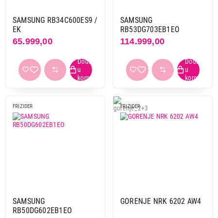
SAMSUNG RB34C652EB1/EK
Proizvod je dodat u korpu.
SAMSUNG RB34C600ES9 /
SAMSUNG
EK
RB53DG703EB1EO
Ukupno u korpi:
0,00
65.999,00
114.999,00
Nastavi kupovinu
Završi kupovinu
FRIZIDER
FRIZIDER
SAMSUNG
GORENJE NRK 6202 AW4
RB50DG602EB1EO