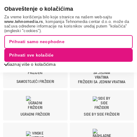
0
Obaveštenje o kolačićima
Za vreme korišćenja bilo koje stranice na našem web-sajtu
www.tehnomedia.rs
, kompanija Tehnomedia centar d.o.o. može da
sačuva određene informacije na korisnikov uređaj putem "kolačića"
Bela tehnika
Frižideri
(engleski "cookies").
Prihvati samo neophodne
FRIŽIDERI
Prihvati sve kolačiće
Saznaj više o kolačićima
SAMOSTOJEĆI FRIŽIDERI
FRIŽIDERI SA JEDNIM VRATIMA
Cena
Cena od
Cena do
UGRADNI FRIŽIDERI
SIDE BY SIDE FRIŽIDERI
Brend
Aeg
8