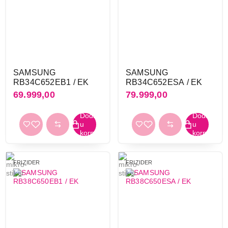
Koncar
10
LG
13
Liebherr
44
Miele
6
Raching
3
SAMSUNG
SAMSUNG
Samsung
17
RB34C652EB1 / EK
RB34C652ESA / EK
TCL
4
69.999,00
79.999,00
Tesla
19
Vesa
12
Vivax
19
Vox
56
Whirlpool
20
FRIZIDER
FRIZIDER
Primeni filtere