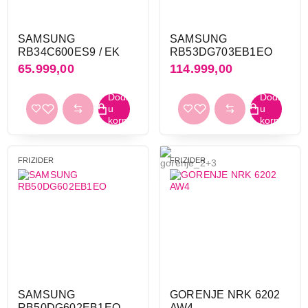
FRIŽIDERI
SAMSUNG RB34C652EB1/EK
Proizvod je dodat u korpu.
SAMSUNG
SAMSUNG
RB34C600ES9 / EK
RB53DG703EB1EO
65.999,00
114.999,00
Ukupno u korpi:
0,00
Nastavi kupovinu
FRIZIDER
FRIZIDER
Završi kupovinu
SAMSUNG
GORENJE NRK 6202
RB50DG602EB1EO
AW4