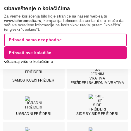
0
Obaveštenje o kolačićima
Za vreme korišćenja bilo koje stranice na našem web-sajtu
www.tehnomedia.rs
, kompanija Tehnomedia centar d.o.o. može da
sačuva određene informacije na korisnikov uređaj putem "kolačića"
Bela tehnika
Frižideri
(engleski "cookies").
Prihvati samo neophodne
FRIŽIDERI
Prihvati sve kolačiće
Saznaj više o kolačićima
SAMOSTOJEĆI FRIŽIDERI
Cena
FRIŽIDERI SA JEDNIM VRATIMA
Cena od
Cena do
UGRADNI FRIŽIDERI
SIDE BY SIDE FRIŽIDERI
Brend
Aeg
8