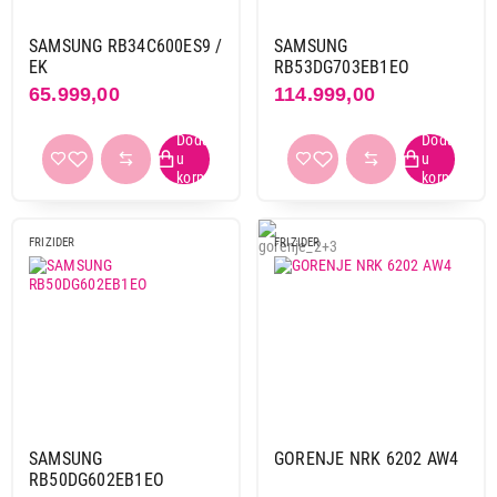
SAMSUNG RB34C652EB1/EK
Proizvod je dodat u korpu.
SAMSUNG RB34C600ES9 /
SAMSUNG
EK
RB53DG703EB1EO
Ukupno u korpi:
0,00
65.999,00
114.999,00
Nastavi kupovinu
Završi kupovinu
FRIZIDER
FRIZIDER
SAMSUNG
GORENJE NRK 6202 AW4
RB50DG602EB1EO