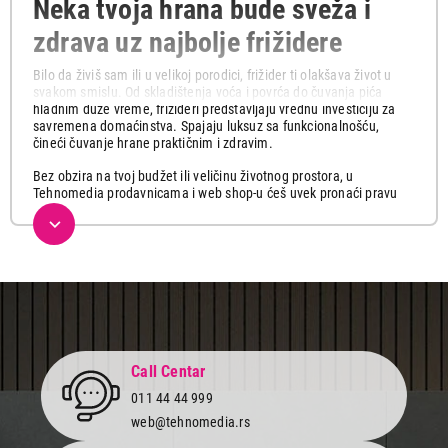
Neka tvoja hrana bude sveža i
zdrava uz najbolje frižidere
Bilo da živiš sam ili u velikoj porodici, frižider ti olakšava život u
svakom smislu. Od skladištenja voća i povrća do čuvanja pića
hladnim duže vreme, frižideri predstavljaju vrednu investiciju za
savremena domaćinstva. Spajaju luksuz sa funkcionalnošću,
čineći čuvanje hrane praktičnim i zdravim.
Bez obzira na tvoj budžet ili veličinu životnog prostora, u
Tehnomedia prodavnicama i web shop-u ćeš uvek pronaći pravu
vrstu frižidera za tebe koji će zadovoljiti sve tvoje potrebe.
Kombinovani, Side-by-side, frižideri sa jednim vratima, vinske i
rashladne vitrine, različitih kapaciteta i tehnologije hlađenja
popularnih brendova LG, Bosch, Liebherr, Samsung, Beko, Gorenje,
Vox, Candy kao i mnogi drugi i sve to na jednom mestu po
akcijskim cenama.
Koji frižider je pravi za tebe?
Pre nego što izabereš frižider, razmisli o svojim potrebama i o
Call Centar
tome koliko prostora imaš u kuhinji i pronađi model koji najviše
011 44 44 999
odgovara tvojim potrebama, enterijeru i budžetu.
web@tehnomedia.rs
Ako živiš sam i ne zamišljaš sebe kao super kuvara,
frižider sa