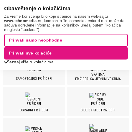
0
Obaveštenje o kolačićima
Za vreme korišćenja bilo koje stranice na našem web-sajtu
www.tehnomedia.rs
, kompanija Tehnomedia centar d.o.o. može da
sačuva određene informacije na korisnikov uređaj putem "kolačića"
Bela tehnika
Frižideri
(engleski "cookies").
Prihvati samo neophodne
FRIŽIDERI
Prihvati sve kolačiće
Saznaj više o kolačićima
SAMOSTOJEĆI FRIŽIDERI
FRIŽIDERI SA JEDNIM VRATIMA
Cena
Cena od
Cena do
UGRADNI FRIŽIDERI
SIDE BY SIDE FRIŽIDERI
Brend
Aeg
8