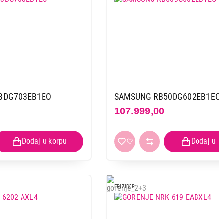
3DG703EB1EO
SAMSUNG RB50DG602EB1E
107.999,00
FRIZIDER