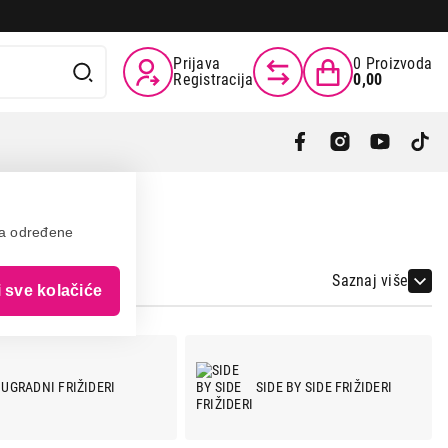
Prijava
0
Proizvoda
Registracija
0,00
va određene
Saznaj više
i sve kolačiće
UGRADNI FRIŽIDERI
SIDE BY SIDE FRIŽIDERI