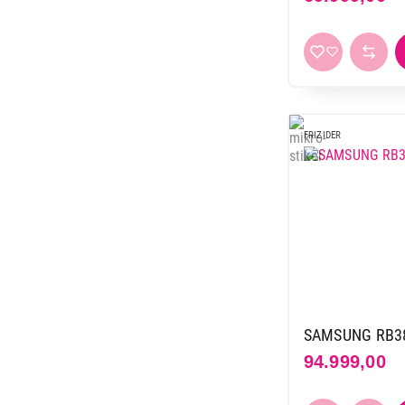
Hisense
11
Hoover
1
Indesit
11
Koncar
10
LG
12
FRIZIDER
Liebherr
44
Miele
6
Raching
3
Samsung
17
TCL
4
Tesla
3
Vesa
12
Vivax
20
SAMSUNG RB38
Vox
57
94.999,00
Whirlpool
20