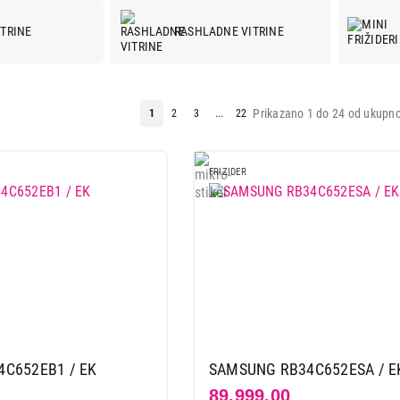
ITRINE
RASHLADNE VITRINE
Prikazano 1 do 24 od ukupno
1
2
3
...
22
FRIZIDER
C652EB1 / EK
SAMSUNG RB34C652ESA / E
89.999,00