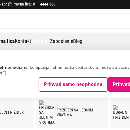
-15h
Pravna lica:
011 4444 888
na lica
Kontakt
eKatalog
Zaposlenje
Blog
ehnomedia.rs
, kompanija Tehnomedia centar d.o.o. može da saču
es").
Prihvati samo neophodne
Prihvat
FRIŽIDERI SA JEDNIM
EĆI FRIŽIDERI
VRATIMA