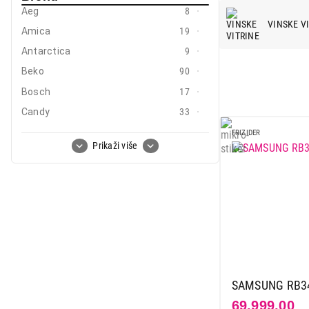
Mobilni telefoni i tableti
Aeg
8
VINSKE V
Amica
19
Mali kućni aparati
Antarctica
9
Mali kuhinjski aparati
Beko
90
Grejanje i hlađenje
Bosch
17
Candy
33
Nega tela, lepota i zdravlje
Carbon
2
FRIZIDER
Sport i putovanje
Prikaži više
Caso
9
Sve za kuću i baštu
Clatronic
1
Curver
2
Vesa
Deep
5
El fresco
2
Electrolux
25
Gorenje
45
SAMSUNG RB34
Haier
9
69.999,00