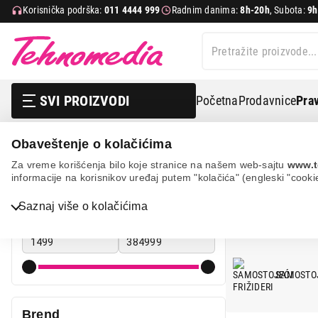
Korisnička podrška:
011 4444 999
Radnim danima:
8h-20h
, Subota:
9h
SVI PROIZVODI
Početna
Prodavnice
Prav
Obaveštenje o kolačićima
Bela tehnika
Frižideri
Za vreme korišćenja bilo koje stranice na našem web-sajtu
www.t
informacije na korisnikov uređaj putem "kolačića" (engleski "cooki
FRIŽIDERI
Cena
Saznaj više o kolačićima
Cena od
Cena do
Bela tehnika
TV, audio, video i foto
SAMOSTOJ
IT & Gaming
Brend