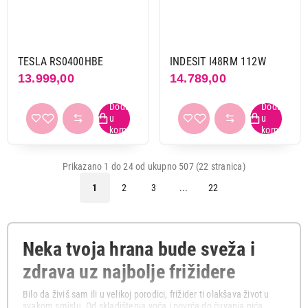
TESLA RS0400HBE
INDESIT I48RM 112W
13.999,00
14.789,00
Prikazano 1 do 24 od ukupno 507 (22 stranica)
1
2
3
...
22
Neka tvoja hrana bude sveža i
zdrava uz najbolje frižidere
Bilo da živiš sam ili u velikoj porodici, frižider ti olakšava život u
svakom smislu. Od skladištenja voća i povrća do čuvanja pića