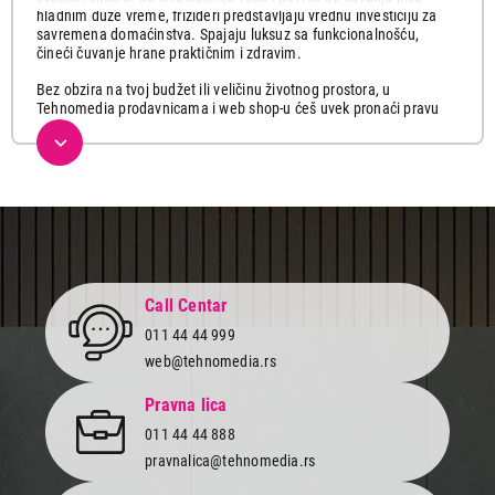
hladnim duže vreme, frižideri predstavljaju vrednu investiciju za
savremena domaćinstva. Spajaju luksuz sa funkcionalnošću,
čineći čuvanje hrane praktičnim i zdravim.
Bez obzira na tvoj budžet ili veličinu životnog prostora, u
Tehnomedia prodavnicama i web shop-u ćeš uvek pronaći pravu
vrstu frižidera za tebe koji će zadovoljiti sve tvoje potrebe.
Kombinovani, Side-by-side, frižideri sa jednim vratima, vinske i
rashladne vitrine, različitih kapaciteta i tehnologije hlađenja
popularnih brendova LG, Bosch, Liebherr, Samsung, Beko, Gorenje,
Vox, Candy kao i mnogi drugi i sve to na jednom mestu po
akcijskim cenama.
Koji frižider je pravi za tebe?
Pre nego što izabereš frižider, razmisli o svojim potrebama i o
Call Centar
tome koliko prostora imaš u kuhinji i pronađi model koji najviše
011 44 44 999
odgovara tvojim potrebama, enterijeru i budžetu.
web@tehnomedia.rs
Ako živiš sam i ne zamišljaš sebe kao super kuvara,
frižider sa
jednim vratima
će ti biti dovoljan. Idealni su za manje prostore,
Pravna lica
kombinuju praktičnost i funkcionalnost, čuvajući namirnice na
optimalnoj temperaturi.
011 44 44 888
pravnalica@tehnomedia.rs
Kombinovani
ili frižideri sa zamrzivačem su veoma popularni i
praktični jer kombinuju frižider i zamrzivač u jednom kompaktnom