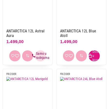
Koncar
10
LG
12
Liebherr
44
Miele
6
Raching
3
ANTARCTICA 12L Astral
ANTARCTICA 12L Blue
Aura
Atoll
Samsung
17
1.499,00
1.499,00
TCL
4
Tesla
3
Vesa
12
Vivax
20
Vox
57
FRIZIDER
FRIZIDER
Whirlpool
20
Primeni filtere