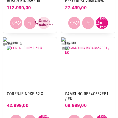
BOSCH KIN96VFD0
BEKO RDSO206K40WN
112.999,00
27.499,00
FRIZIDER
FRIZIDER
24.990,00
FRIŽIDERI
GORENJE NRKE 62 XL
SAMSUNG RB34C652EB1
VOX KG2500E
/ EK
Proizvod je dodat u korpu.
42.999,00
69.999,00
Ukupno u korpi:
0,00