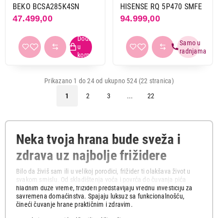
BEKO BCSA285K4SN
HISENSE RQ 5P470 SMFE
47.499,00
94.999,00
Prikazano 1 do 24 od ukupno 524 (22 stranica)
1
2
3
...
22
Neka tvoja hrana bude sveža i
zdrava uz najbolje frižidere
Bilo da živiš sam ili u velikoj porodici, frižider ti olakšava život u
svakom smislu. Od skladištenja voća i povrća do čuvanja pića
hladnim duže vreme, frižideri predstavljaju vrednu investiciju za
savremena domaćinstva. Spajaju luksuz sa funkcionalnošću,
čineći čuvanje hrane praktičnim i zdravim.