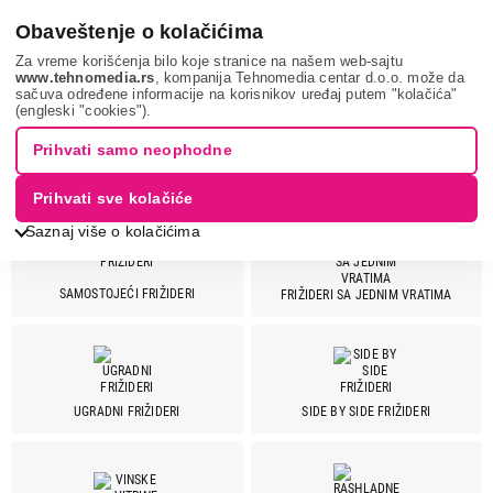
0
Obaveštenje o kolačićima
Za vreme korišćenja bilo koje stranice na našem web-sajtu
www.tehnomedia.rs
, kompanija Tehnomedia centar d.o.o. može da
sačuva određene informacije na korisnikov uređaj putem "kolačića"
Bela tehnika
Frižideri
(engleski "cookies").
Prihvati samo neophodne
FRIŽIDERI
Prihvati sve kolačiće
Saznaj više o kolačićima
SAMOSTOJEĆI FRIŽIDERI
FRIŽIDERI SA JEDNIM VRATIMA
Cena
Cena od
Cena do
UGRADNI FRIŽIDERI
SIDE BY SIDE FRIŽIDERI
Brend
Aeg
8