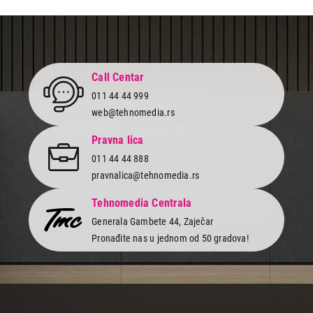
Energetska klasa
F
Potrošnja električne
125 kWh/1000h
energije
Call Centar
Napajanje
100-240 V, 50/60 Hz
011 44 44 999
VESA standard
400 x 200
web@tehnomedia.rs
Dimenzije sa postoljem
1669 x 987 x 320 mm
Pravna lica
Dimenzije bez postolja
1669 x 953 x 78 mm
011 44 44 888
Težina sa postoljem
17,5 kg
pravnalica@tehnomedia.rs
Boja
siva
Tehnomedia Centrala
Generala Gambete 44, Zaječar
Pronađite nas u jednom od 50 gradova!