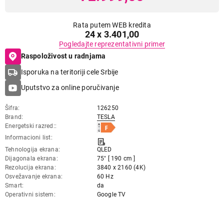
Rata putem WEB kredita
24 x 3.401,00
Pogledajte reprezentativni primer
Raspoloživost u radnjama
Isporuka na teritoriji cele Srbije
Uputstvo za online poručivanje
Šifra
126250
Brand
TESLA
Energetski razred:
Informacioni list
Tehnologija ekrana
QLED
Dijagonala ekrana
75" [ 190 cm ]
Rezolucija ekrana
3840 x 2160 (4K)
Osvežavanje ekrana
60 Hz
Smart
da
Operativni sistem
Google TV