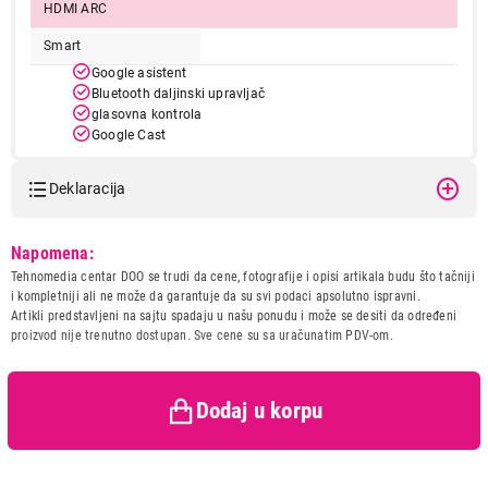
HDMI ARC
Smart
Google asistent
Bluetooth daljinski upravljač
glasovna kontrola
Google Cast
HBBTV
pre-instalirane app: V Gogle Play, Netflix, Prime video,
Deklaracija
YouTube
podržane app: Deezer, Spotify, YouTube kids, VLC player,
KODI, Disney+, MAX
Model:
TESLA Q75E655GUS
Napomena:
Media player
Naziv i vrsta robe:
TELEVIZOR
Tehnomedia centar DOO se trudi da cene, fotografije i opisi artikala budu što tačniji
Uvoznik:
Comtrade Distribution d.o.o.
i kompletniji ali ne može da garantuje da su svi podaci apsolutno ispravni.
Dugmad za hardversku kontrolu
Artikli predstavljeni na sajtu spadaju u našu ponudu i može se desiti da određeni
Zemlja porekla:
Kina
Vremenski pomak
proizvod nije trenutno dostupan. Sve cene su sa uračunatim PDV-om.
Prava potrošača:
Zagarantovana sva prava
kupaca po osnovu zakona o
Višejezični OSD
zaštiti potrošača
Dodaj u korpu
Tajmer za spavanje
LCN
NTFS USB podrška