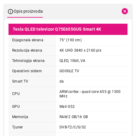
Opis proizvoda
Tesla QLED televizor Q75E655GUS Smart 4K
Dijagonala ekrana
75" (190 cm)
Rezolucija ekrana
4K UHD 3840 x 2160 pix
Tehnologija ekrana
QLED, 10bit, VA
Operativni sistem
GOOGLE TV
Smart TV
da
ARM cortex - quad core A55 @ 1500
CPU
MHz
GPU
Mali G52
Memorija
RAM 2 GB/16 GB
Tjuner
DVB-T2/C/S/S2