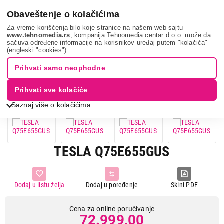
0
Obaveštenje o kolačićima
Za vreme korišćenja bilo koje stranice na našem web-sajtu
www.tehnomedia.rs
, kompanija Tehnomedia centar d.o.o. može da
sačuva određene informacije na korisnikov uređaj putem "kolačića"
Tv, audio, video i foto
Televizori
75 inča
Tesla
(engleski "cookies").
q75e655gu...
Prihvati samo neophodne
Prihvati sve kolačiće
Saznaj više o kolačićima
TESLA Q75E655GUS
Dodaj u listu želja
Dodaj u poređenje
Skini PDF
Cena za online poručivanje
72.999,00