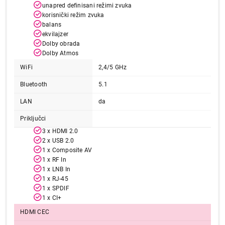
unapred definisani režimi zvuka
Završi kupovinu
korisnički režim zvuka
balans
ekvilajzer
Dolby obrada
Dolby Atmos
WiFi
2,4/5 GHz
Bluetooth
5.1
LAN
da
Priključci
3 x HDMI 2.0
2 x USB 2.0
1 x Composite AV
1 x RF In
1 x LNB In
1 x RJ-45
1 x SPDIF
1 x CI+
HDMI CEC