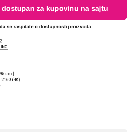
je dostupan za kupovinu na sajtu
da se raspitate o dostupnosti proizvoda.
2
UNG
195 cm ]
 2160 (4K)
z