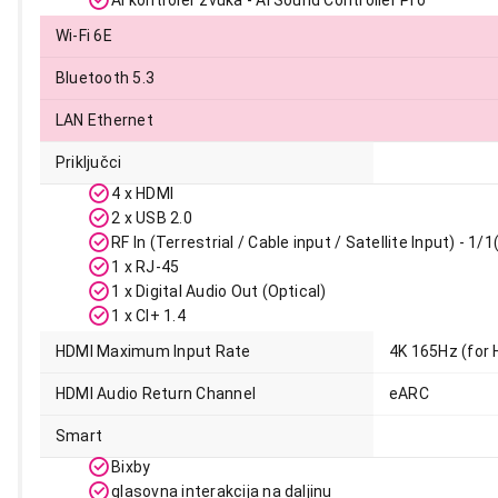
AI kontroler zvuka - AI Sound Controller Pro
Wi-Fi 6E
Bluetooth 5.3
LAN Ethernet
Priključci
4 x HDMI
2 x USB 2.0
RF In (Terrestrial / Cable input / Satellite Input) - 
1 x RJ-45
1 x Digital Audio Out (Optical)
1 x CI+ 1.4
HDMI Maximum Input Rate
4K 165Hz (for 
HDMI Audio Return Channel
eARC
Smart
Bixby
glasovna interakcija na daljinu