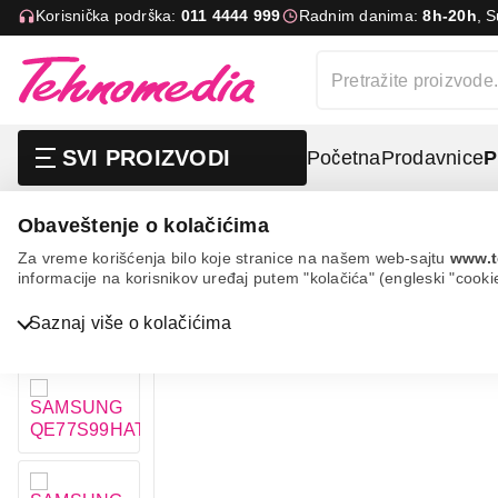
Korisnička podrška:
011 4444 999
Radnim danima:
8h-20h
, 
SVI PROIZVODI
Početna
Prodavnice
P
Obaveštenje o kolačićima
Samsung qe77s99hatxxh
Za vreme korišćenja bilo koje stranice na našem web-sajtu
www.t
informacije na korisnikov uređaj putem "kolačića" (engleski "cooki
Saznaj više o kolačićima
Bela tehnika
TV, audio, video i foto
IT & Gaming