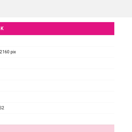
4K
2160 pix
S2
TELEVIZORI