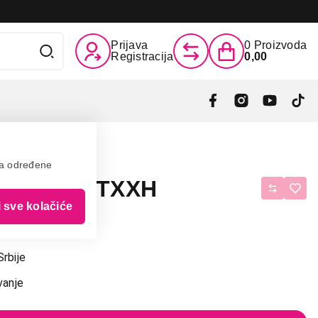
Prijava
0
Proizvoda
Registracija
0,00
va određene
77S99HATXXH
i sve kolačiće
ma
Srbije
vanje