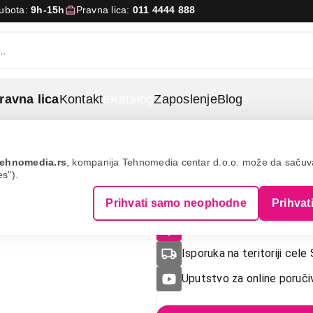
Subota:
9h-15h
Pravna lica:
011 4444 888
ravna lica
Kontakt
eKatalog
Zaposlenje
Blog
ehnomedia.rs
, kompanija Tehnomedia centar d.o.o. može da saču
es").
SAMSUNG QE
Prihvati samo neophodne
Prihvat
Raspoloživost u radnja
Isporuka na teritoriji cele 
Uputstvo za online poruči