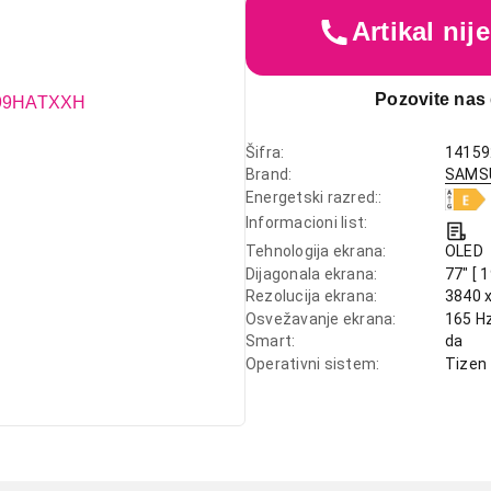
Artikal ni
Pozovite nas 
Šifra
14159
Brand
SAMS
Energetski razred:
Informacioni list
Tehnologija ekrana
OLED
Dijagonala ekrana
77" [ 
Rezolucija ekrana
3840 x
Osvežavanje ekrana
165 H
Smart
da
Operativni sistem
Tizen