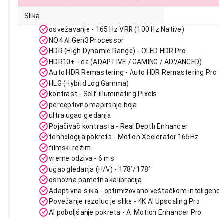
554.990,00
Slika
osvežavanje - 165 Hz VRR (100 Hz Native)
NQ4 AI Gen3 Processor
HDR (High Dynamic Range) - OLED HDR Pro
HDR10+ - da (ADAPTIVE / GAMING / ADVANCED)
Auto HDR Remastering - Auto HDR Remastering Pro
HLG (Hybrid Log Gamma)
kontrast - Self-illuminating Pixels
perceptivno mapiranje boja
ultra ugao gledanja
Pojačivač kontrasta - Real Depth Enhancer
tehnologija pokreta - Motion Xcelerator 165Hz
filmski režim
vreme odziva - 6 ms
ugao gledanja (H/V) - 178°/178°
osnovna pametna kalibracija
Adaptivna slika - optimizovano veštačkom inteligen
Povećanje rezolucije slike - 4K AI Upscaling Pro
AI poboljšanje pokreta - AI Motion Enhancer Pro