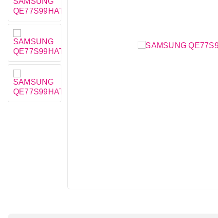
Mobilni telefoni i tableti
Mali kućni aparati
Mali kuhinjski aparati
Grejanje i hlađenje
Nega tela, lepota i zdravlje
Sport i putovanje
Sve za kuću i baštu
Vesa