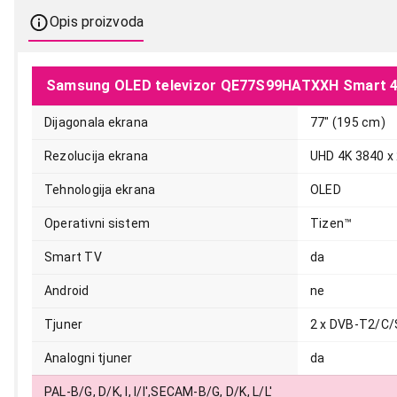
Opis proizvoda
Samsung OLED televizor QE77S99HATXXH Smart 
Dijagonala ekrana
77" (195 cm)
Rezolucija ekrana
UHD 4K 3840 x 
Tehnologija ekrana
OLED
Operativni sistem
Tizen™
Smart TV
da
Android
ne
Tjuner
2 x DVB-T2/C/
Analogni tjuner
da
PAL-B/G, D/K, I, I/I',SECAM-B/G, D/K, L/L'