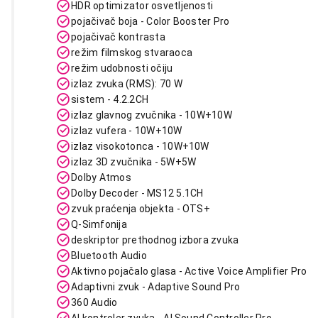
HDR optimizator osvetljenosti
pojačivač boja - Color Booster Pro
pojačivač kontrasta
režim filmskog stvaraoca
režim udobnosti očiju
izlaz zvuka (RMS): 70 W
sistem - 4.2.2CH
izlaz glavnog zvučnika - 10W+10W
izlaz vufera - 10W+10W
izlaz visokotonca - 10W+10W
izlaz 3D zvučnika - 5W+5W
Dolby Atmos
Dolby Decoder - MS12 5.1CH
zvuk praćenja objekta - OTS+
Q-Simfonija
deskriptor prethodnog izbora zvuka
Bluetooth Audio
Aktivno pojačalo glasa - Active Voice Amplifier Pro
Adaptivni zvuk - Adaptive Sound Pro
360 Audio