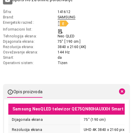
Šifra
141612
Brand
SAMSUNG
Energetski razred:
Informacioni list
Tehnologija ekrana
Neo QLED
Dijagonala ekrana
75" [ 190 cm ]
Rezolucija ekrana
3840 x 2160 (4K)
Osvežavanje ekrana
144 Hz
Smart
da
Operativni sistem
Tizen
Opis proizvoda
Samsung NeoQLED televizor QE75QN80HAUXXH Smart 4K
Dijagonala ekrana
75" (190 cm)
Rezolucija ekrana
UHD 4K 3840 x 2160 pix