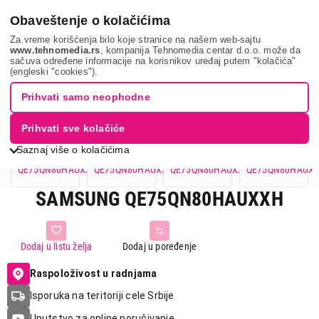
0
Obaveštenje o kolačićima
Za vreme korišćenja bilo koje stranice na našem web-sajtu
www.tehnomedia.rs
, kompanija Tehnomedia centar d.o.o. može da
sačuva određene informacije na korisnikov uređaj putem "kolačića"
Samsung qe75qn8...
(engleski "cookies").
Prihvati samo neophodne
Prihvati sve kolačiće
Saznaj više o kolačićima
SAMSUNG QE75QN80HAUXXH
Dodaj u listu želja
Dodaj u poređenje
Raspoloživost u radnjama
Isporuka na teritoriji cele Srbije
Uputstvo za online poručivanje