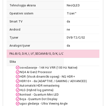
Tehnologija ekrana
NeoQLED
Operativni sistem
Tizen™
Smart TV
da
Android
ne
Tjuner
DVB-T2/C/S2
Analogni tjuner
da
PAL-B/G, D/K, I, I/I',SECAM-B/G, D/K, L/L'
Slika
osvežavanje - 144 Hz VRR (100 Hz Native)
NQ4 AI Gen2 Processor
HDR (Visok dinamički opseg) - NQ HDR+
HDR10+ - da (ADAPTIVE / GAMING / ADVANCED)
Automatski HDR remastering
HLG (Hybrid log gamma)
kontrast - Quantum Mini LED
boja - Quantum Dot Display
ugao gledanja - Ultra Viewing Angle