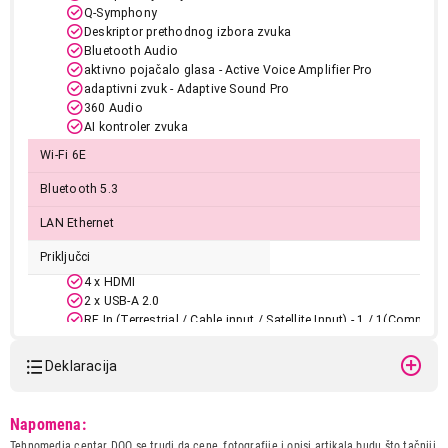
Q-Symphony
Deskriptor prethodnog izbora zvuka
Bluetooth Audio
aktivno pojačalo glasa - Active Voice Amplifier Pro
adaptivni zvuk - Adaptive Sound Pro
360 Audio
AI kontroler zvuka
Wi-Fi 6E
Bluetooth 5.3
LAN Ethernet
Priključci
4 x HDMI
2 x USB-A 2.0
RF In (Terrestrial / Cable input / Satellite Input) - 1 / 1(Common
Terrestrial) / 1
1 x RJ-45
Deklaracija
1 x Digital Audio Out (Optical)
1 x CI+ (1.4)
Model:
SAMSUNG
HDMI Maximum Input Rate - 4K 165 Hz (for HDMI 1/2/3/4)
Napomena:
QE75QN80HAUXXH
Tehnomedia centar DOO se trudi da cene, fotografije i opisi artikala budu što tačniji