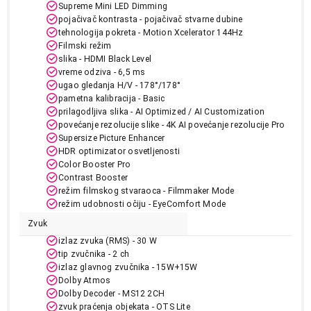
Supreme Mini LED Dimming
pojačivač kontrasta - pojačivač stvarne dubine
tehnologija pokreta - Motion Xcelerator 144Hz
Filmski režim
slika - HDMI Black Level
vreme odziva - 6,5 ms
ugao gledanja H/V - 178°/178°
259.990,00
pametna kalibracija - Basic
TELEVIZORI
SAMSUNG QE75QN80HAUXXH
prilagodljiva slika - AI Optimized / AI Customization
povećanje rezolucije slike - 4K AI povećanje rezolucije Pro
Proizvod je dodat u korpu.
Supersize Picture Enhancer
HDR optimizator osvetljenosti
Ukupno u korpi:
0,00
Color Booster Pro
Contrast Booster
režim filmskog stvaraoca - Filmmaker Mode
režim udobnosti očiju - EyeComfort Mode
Nastavi kupovinu
Zvuk
izlaz zvuka (RMS) - 30 W
tip zvučnika - 2 ch
Završi kupovinu
izlaz glavnog zvučnika - 15W+15W
Dolby Atmos
Dolby Decoder - MS12 2CH
zvuk praćenja objekata - OTS Lite