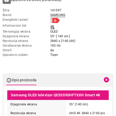
Šifra
141597
Brand
SAMSUNG
Energetski razred:
Informacioni list
Tehnologija ekrana
OLED
Dijagonala ekrana
55" [ 140 cm ]
Rezolucija ekrana
3840 x 2160 (4K)
Osvežavanje ekrana
165 Hz
Smart
da
Operativni sistem
Tizen
Opis proizvoda
Samsung OLED televizor QE55S95HFTXXH Smart 4K
Dijagonala ekrana
55" (140 cm)
Rezolucija ekrana
UHD 4K 3840 x 2160 pix