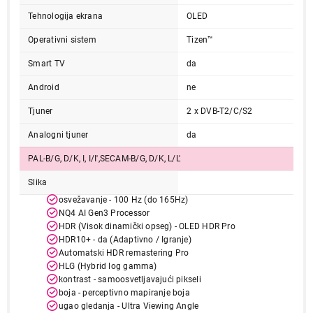
Tehnologija ekrana
OLED
Operativni sistem
Tizen™
Smart TV
da
Android
ne
Tjuner
2 x DVB-T2/C/S2
Analogni tjuner
da
PAL-B/G, D/K, I, I/I',SECAM-B/G, D/K, L/L'
Slika
osvežavanje - 100 Hz (do 165Hz)
NQ4 AI Gen3 Processor
HDR (Visok dinamički opseg) - OLED HDR Pro
HDR10+ - da (Adaptivno / Igranje)
Automatski HDR remastering Pro
HLG (Hybrid log gamma)
kontrast - samoosvetljavajući pikseli
boja - perceptivno mapiranje boja
ugao gledanja - Ultra Viewing Angle