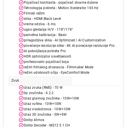
Pojačivač kontrasta - pojačivač stvarne dubine
Tehnologija pokreta - Motion Xcelerator 165 Hz
Filmski režim
slika - HDMI Black Level
vreme odziva - 6 ms
ugao gledanja H/V - 178°/178°
pametna kalibracija - Basic
274.990,00
prilagodljiva slika - AI Optimized / AI Customization
TELEVIZORI
SAMSUNG QE55S95HFTXXH
povećanje rezolucije slike - 4K AI povećanje rezolucije Pro
AI poboljšanje pokreta Pro
Proizvod je dodat u korpu.
HDR optimizator osvetljenosti
profesionalni pojačivač boja
Ukupno u korpi:
0,00
režim filmskog stvaraoca - Filmmaker Mode
režim udobnosti očiju - EyeComfort Mode
Zvuk
Nastavi kupovinu
izlaz zvuka (RMS) - 70 W
tip zvučnika - 4.2.2
izlaz glavnog zvučnika - 10W+10W
izlaz vufera - 10W+10W
Završi kupovinu
izlaz visokotonca - 10W+10W
izlaz 3D zvučnika - 5W+5W
Dolby Atmos
Dolby Decoder - MS12 5.1 CH