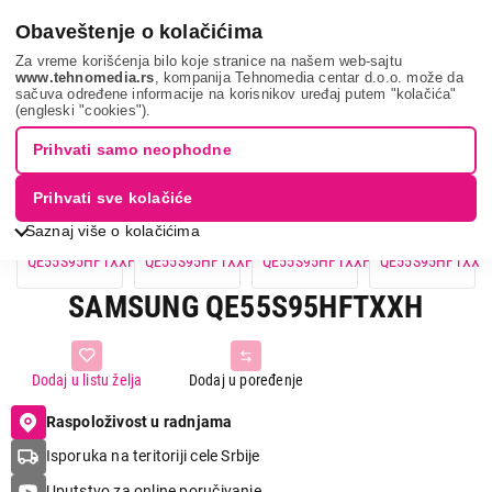
0
Obaveštenje o kolačićima
Za vreme korišćenja bilo koje stranice na našem web-sajtu
www.tehnomedia.rs
, kompanija Tehnomedia centar d.o.o. može da
sačuva određene informacije na korisnikov uređaj putem "kolačića"
Samsung qe55s95...
(engleski "cookies").
Prihvati samo neophodne
Prihvati sve kolačiće
Saznaj više o kolačićima
SAMSUNG QE55S95HFTXXH
Dodaj u listu želja
Dodaj u poređenje
Raspoloživost u radnjama
Isporuka na teritoriji cele Srbije
Uputstvo za online poručivanje