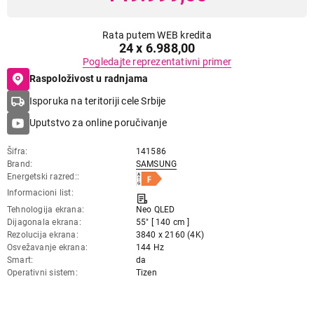
Rata putem WEB kredita
24 x 6.988,00
Pogledajte reprezentativni primer
Raspoloživost u radnjama
Isporuka na teritoriji cele Srbije
Uputstvo za online poručivanje
Šifra
141586
Brand
SAMSUNG
Energetski razred:
Informacioni list
Tehnologija ekrana
Neo QLED
Dijagonala ekrana
55" [ 140 cm ]
Rezolucija ekrana
3840 x 2160 (4K)
Osvežavanje ekrana
144 Hz
Smart
da
Operativni sistem
Tizen