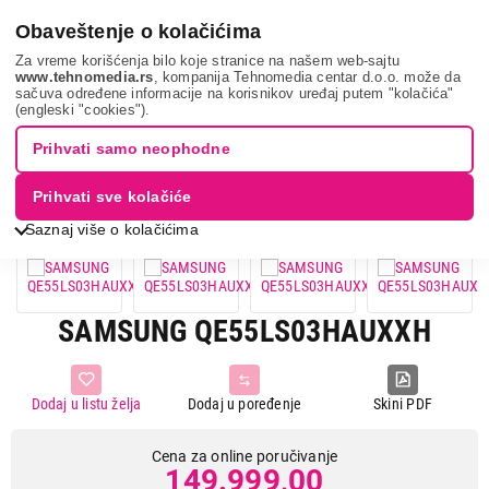
0
Obaveštenje o kolačićima
Za vreme korišćenja bilo koje stranice na našem web-sajtu
www.tehnomedia.rs
, kompanija Tehnomedia centar d.o.o. može da
sačuva određene informacije na korisnikov uređaj putem "kolačića"
Tv, audio, video i foto
Televizori
55 inča
Samsung
(engleski "cookies").
qe55ls0...
Prihvati samo neophodne
Prihvati sve kolačiće
Saznaj više o kolačićima
SAMSUNG QE55LS03HAUXXH
Dodaj u listu želja
Dodaj u poređenje
Skini PDF
Cena za online poručivanje
149.999,00