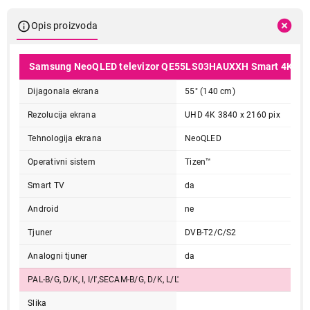
Opis proizvoda
Samsung NeoQLED televizor QE55LS03HAUXXH Smart 4K
Dijagonala ekrana
55" (140 cm)
Rezolucija ekrana
UHD 4K 3840 x 2160 pix
Tehnologija ekrana
NeoQLED
Operativni sistem
Tizen™
Smart TV
da
Android
ne
Tjuner
DVB-T2/C/S2
Analogni tjuner
da
PAL-B/G, D/K, I, I/I',SECAM-B/G, D/K, L/L'
Slika