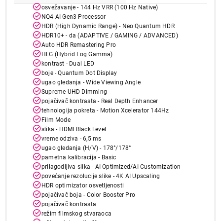
osvežavanje - 144 Hz VRR (100 Hz Native)
NQ4 AI Gen3 Processor
HDR (High Dynamic Range) - Neo Quantum HDR
HDR10+ - da (ADAPTIVE / GAMING / ADVANCED)
Auto HDR Remastering Pro
HLG (Hybrid Log Gamma)
kontrast - Dual LED
boje - Quantum Dot Display
ugao gledanja - Wide Viewing Angle
Supreme UHD Dimming
pojačivač kontrasta - Real Depth Enhancer
149.999,00
tehnologija pokreta - Motion Xcelerator 144Hz
TELEVIZORI
Film Mode
SAMSUNG QE55LS03HAUXXH
slika - HDMI Black Level
Proizvod je dodat u korpu.
vreme odziva - 6,5 ms
ugao gledanja (H/V) - 178°/178°
pametna kalibracija - Basic
Ukupno u korpi:
0,00
prilagodljiva slika - AI Optimized/AI Customization
povećanje rezolucije slike - 4K AI Upscaling
HDR optimizator osvetljenosti
Nastavi kupovinu
pojačivač boja - Color Booster Pro
pojačivač kontrasta
režim filmskog stvaraoca