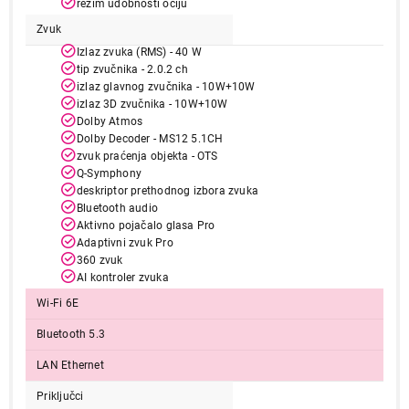
režim udobnosti očiju
Završi kupovinu
Zvuk
Izlaz zvuka (RMS) - 40 W
tip zvučnika - 2.0.2 ch
izlaz glavnog zvučnika - 10W+10W
izlaz 3D zvučnika - 10W+10W
Dolby Atmos
Dolby Decoder - MS12 5.1CH
zvuk praćenja objekta - OTS
Q-Symphony
deskriptor prethodnog izbora zvuka
Bluetooth audio
Aktivno pojačalo glasa Pro
Adaptivni zvuk Pro
360 zvuk
AI kontroler zvuka
Wi-Fi 6E
Bluetooth 5.3
LAN Ethernet
Priključci