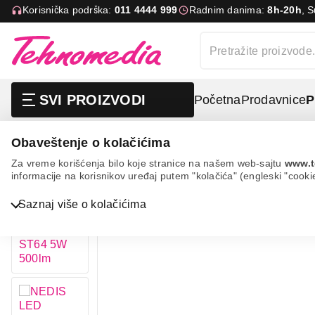
Korisnička podrška:
011 4444 999
Radnim danima:
8h-20h
, 
SVI PROIZVODI
Početna
Prodavnice
P
Obaveštenje o kolačićima
Nedis led filament bulb e27 st64 5w 500lm
Za vreme korišćenja bilo koje stranice na našem web-sajtu
www.t
informacije na korisnikov uređaj putem "kolačića" (engleski "cooki
Saznaj više o kolačićima
Bela tehnika
TV, audio, video i foto