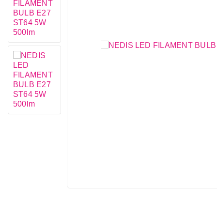
IT & Gaming
Mobilni telefoni i tableti
Mali kućni aparati
Mali kuhinjski aparati
Grejanje i hlađenje
Nega tela, lepota i zdravlje
Sport i putovanje
Sve za kuću i baštu
Vesa