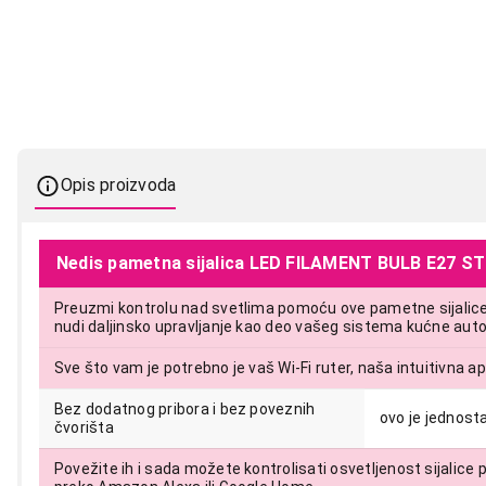
Opis proizvoda
Nedis pametna sijalica LED FILAMENT BULB E27 S
Preuzmi kontrolu nad svetlima pomoću ove pametne sijalice 
nudi daljinsko upravljanje kao deo vašeg sistema kućne aut
Sve što vam je potrebno je vaš Wi-Fi ruter, naša intuitivna a
Bez dodatnog pribora i bez poveznih
ovo je jednost
čvorišta
Povežite ih i sada možete kontrolisati osvetljenost sijalic