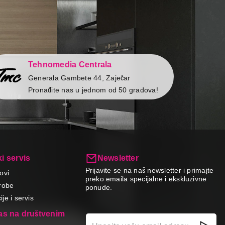
Tehnomedia Centrala
Generala Gambete 44, Zaječar
Pronađite nas u jednom od 50 gradova!
i servis
Newsletter
Prijavite se na naš newsletter i primajte
ovi
preko emaila specijalne i ekskluzivne
robe
ponude.
je i servis
nas na društvenim
a