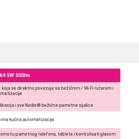
T64 5W 500lm
koja se direktno povezuje sa bežičnim / Wi-Fi ruterom i
omatizacije
plikacija i ove Nedis® bežične pametne sijalice
avna kućna automatizacija
e pomoću pametnog telefona, tableta i kontrolisati glasom