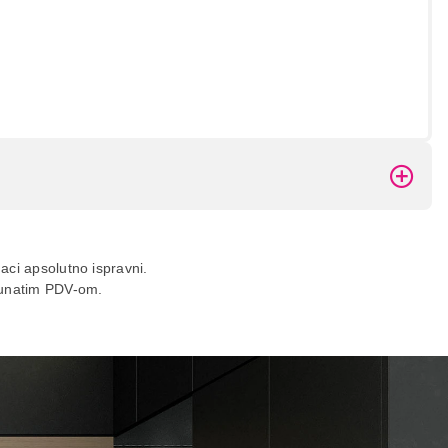
daci apsolutno ispravni.
ačunatim PDV-om.