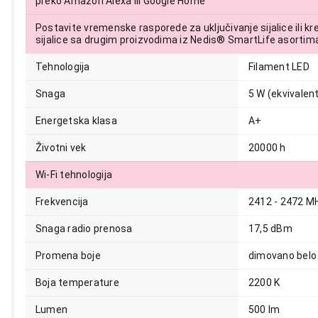
preko Amazon Alexa ili Google Home
Postavite vremenske rasporede za uključivanje sijalice ili k
999,00
sijalice sa drugim proizvodima iz Nedis® SmartLife asorti
Tehnologija
Filament LED
Snaga
5 W (ekvivalen
Energetska klasa
A+
Životni vek
20000 h
Wi-Fi tehnologija
Frekvencija
2412 - 2472 M
Snaga radio prenosa
17,5 dBm
Promena boje
dimovano belo 
Boja temperature
2200 K
Lumen
500 lm