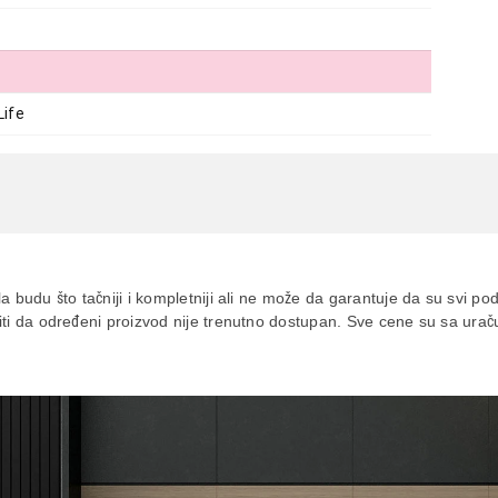
ife
 E27 ST64 5W 500lm
a budu što tačniji i kompletniji ali ne može da garantuje da su svi po
siti da određeni proizvod nije trenutno dostupan. Sve cene su sa ur
aca po osnovu zakona o zaštiti potrošača