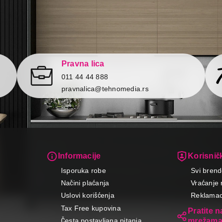
Pravna lica
011 44 44 888
pravnalica@tehnomedia.rs
Informacije
Korisničk
Isporuka robe
Svi brend
Načini plaćanja
Vraćanje 
Uslovi korišćenja
Reklamaci
Tax Free kupovina
Pratite 
mrežam
Česta postavljana pitanja