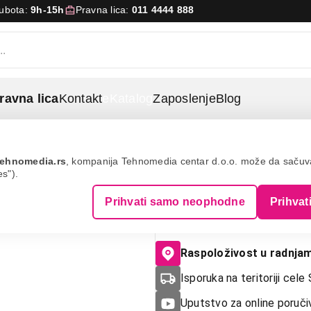
Subota:
9h-15h
Pravna lica:
011 4444 888
ravna lica
Kontakt
eKatalog
Zaposlenje
Blog
ehnomedia.rs
, kompanija Tehnomedia centar d.o.o. može da saču
es").
NEDIS LED F
Prihvati samo neophodne
Prihvat
ST64 5W 500l
Raspoloživost u radnja
Isporuka na teritoriji cele 
Uputstvo za online poruči