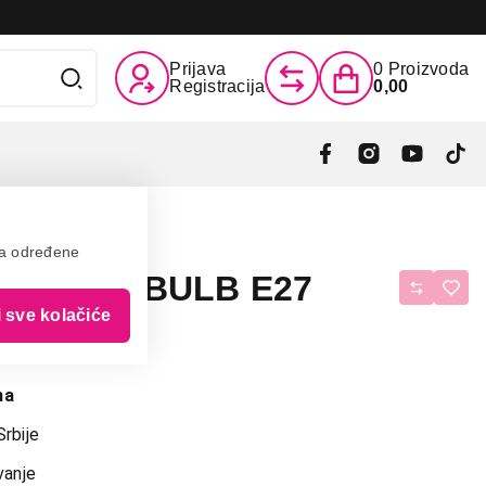
Prijava
0
Proizvoda
Registracija
0,00
va određene
ILAMENT BULB E27
i sve kolačiće
m
ma
Srbije
vanje