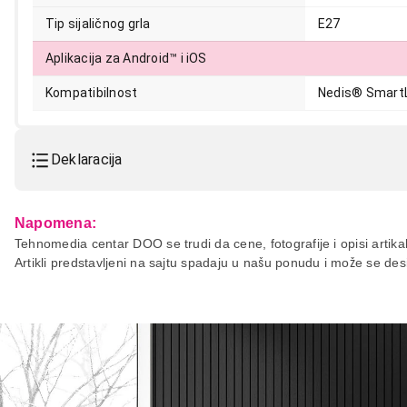
Tip sijaličnog grla
E27
Aplikacija za Android™ i iOS
Kompatibilnost
Nedis® SmartL
Deklaracija
Model:
NEDIS LED FILAMENT BULB
Napomena:
Naziv i vrsta robe:
SMART HOME
Tehnomedia centar DOO se trudi da cene, fotografije i opisi artikal
Artikli predstavljeni na sajtu spadaju u našu ponudu i može se de
Uvoznik:
Iris mega
Zemlja porekla:
Kina
Prava potrošača:
Zagarantovana sva prava kup