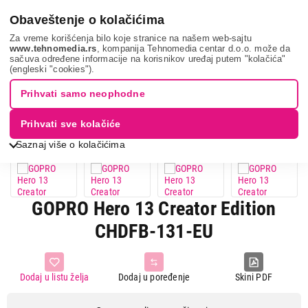
0
Obaveštenje o kolačićima
Za vreme korišćenja bilo koje stranice na našem web-sajtu
www.tehnomedia.rs
, kompanija Tehnomedia centar d.o.o. može da
sačuva određene informacije na korisnikov uređaj putem "kolačića"
Tv, audio, video i foto
Fotoaparati i kamere
Akciona kamera
(engleski "cookies").
Gopro hero 13 c...
Prihvati samo neophodne
Prihvati sve kolačiće
Saznaj više o kolačićima
GOPRO Hero 13 Creator Edition
CHDFB-131-EU
Dodaj u listu želja
Dodaj u poređenje
Skini PDF