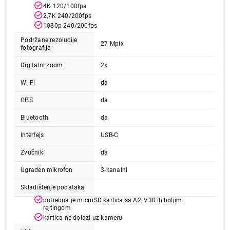
4K 120/100fps
2,7K 240/200fps
1080p 240/200fps
Podržane rezolucije
27 Mpix
fotografija
Digitalni zoom
2x
89.999,00
Wi-Fi
da
AKCIONE KAMERE
GOPRO Hero 13 Creator Edition CHDFB-
GPS
da
131-EU
Bluetooth
da
Proizvod je dodat u korpu.
Interfejs
USB-C
Ukupno u korpi:
0,00
Zvučnik
da
Ugrađen mikrofon
3-kanalni
Nastavi kupovinu
Skladištenje podataka
potrebna je microSD kartica sa A2, V30 ili boljim
rejtingom
Završi kupovinu
kartica ne dolazi uz kameru