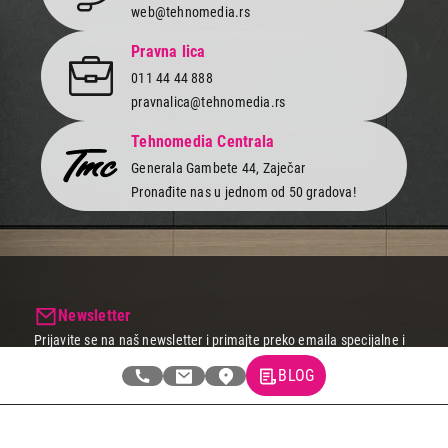
web@tehnomedia.rs
Light Diffuser
2-Finger adapter
Pravna lica
Lanyard
montažna kopča
011 44 44 888
vertikalna montažna kopča
pravnalica@tehnomedia.rs
2 x Thumb screw
metalni thumbscrew
Tehnomedia Centrala
2 x USB-C kabla
Generala Gambete 44, Zaječar
Pronađite nas u jednom od 50 gradova!
Newsletter
Prijavite se na naš newsletter i primajte preko emaila specijalne i
ekskluzivne ponude.
BLOG