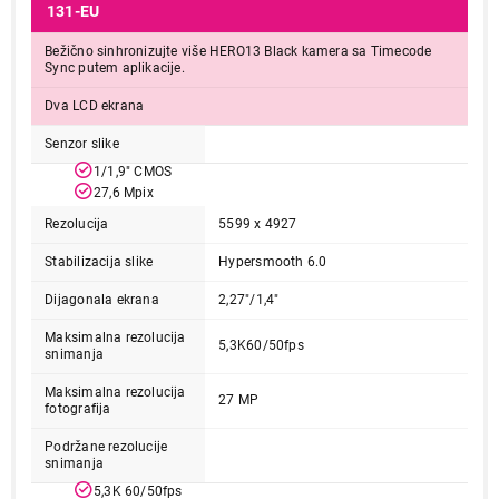
131-EU
Bežično sinhronizujte više HERO13 Black kamera sa Timecode
Sync putem aplikacije.
Dva LCD ekrana
Senzor slike
1/1,9" CMOS
27,6 Mpix
Rezolucija
5599 x 4927
Stabilizacija slike
Hypersmooth 6.0
Dijagonala ekrana
2,27"/1,4"
Maksimalna rezolucija
5,3K60/50fps
snimanja
Maksimalna rezolucija
27 MP
fotografija
Podržane rezolucije
snimanja
5,3K 60/50fps