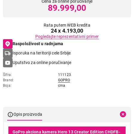
Cena za online poručivanje
89.999,00
Rata putem WEB kredita
24 x 4.193,00
Pogledajte reprezentativni primer
Raspoloživost u radnjama
Isporuka na teritoriji cele Srbije
Uputstvo za online poručivanje
Šifra
111123
Brand
GOPRO
Boja
crna
Opis proizvoda
GoPro akciona kamera Hero 13 Creator Edition CHDFB-