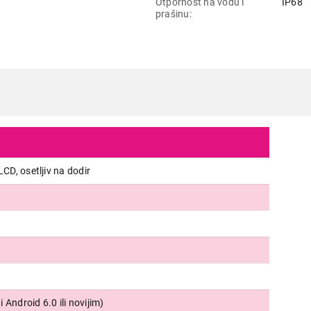
Otpornost na vodu i
IP68
prašinu
LCD, osetljiv na dodir
 Android 6.0 ili novijim)