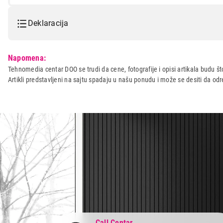
Deklaracija
Model:
HAMA Fit Watch 4910 Pink
Napomena:
Naziv i vrsta robe:
SMART WATCH
Tehnomedia centar DOO se trudi da cene, fotografije i opisi artikala budu što
Artikli predstavljeni na sajtu spadaju u našu ponudu i može se desiti da o
Uvoznik:
Repro Market
Zemlja porekla:
Kina
Prava potrošača:
Zagarantovana sva prava kup
Call Centar