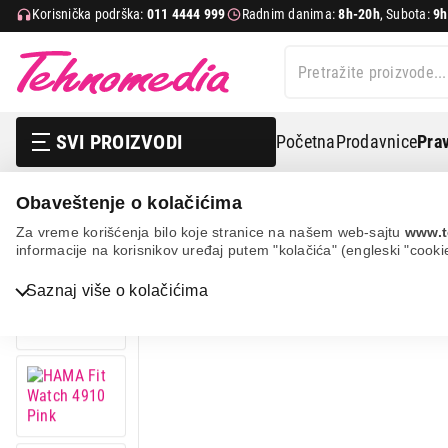
Korisnička podrška:
011 4444 999
Radnim danima:
8h-20h
, Subota:
9h
SVI PROIZVODI
Početna
Prodavnice
Prav
Obaveštenje o kolačićima
Mobilni telefoni i tableti
Pametni satovi
Smart sato
Za vreme korišćenja bilo koje stranice na našem web-sajtu
www.t
informacije na korisnikov uređaj putem "kolačića" (engleski "cooki
17%
UŠTEDA.
Saznaj više o kolačićima
Bela tehnika
TV, audio, video i foto
IT & Gaming
Mobilni telefoni i tableti