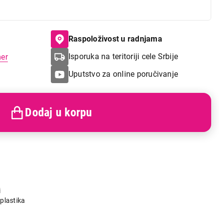
Raspoloživost u radnjama
Isporuka na teritoriji cele Srbije
mer
Uputstvo za online poručivanje
Dodaj u korpu
i
plastika