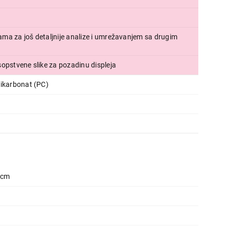
jama za još detaljnije analize i umrežavanjem sa drugim
 sopstvene slike za pozadinu displeja
likarbonat (PC)
1 cm