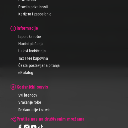
Pravila privatnosti
Karijera i zaposlenje
Informacije
Isporuka robe
Načini plaćanja
Uslovi korišćenja
Tax Free kupovina
Česta postavljana pitanja
eKatalog
Korisnički servis
Svi brendovi
Vraćanje robe
Reklamacije i servis
Pratite nas na društvenim mrežama