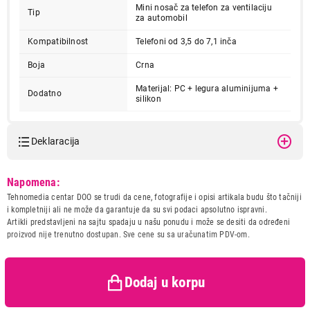
Mini nosač za telefon za ventilaciju
Tip
za automobil
Kompatibilnost
Telefoni od 3,5 do 7,1 inča
Boja
Crna
Materijal: PC + legura aluminijuma +
Dodatno
silikon
Deklaracija
Model:
UGREEN Drzac ventilacija
Napomena:
Black LP120
Tehnomedia centar DOO se trudi da cene, fotografije i opisi artikala budu što tačniji
Naziv i vrsta robe:
OPREMA ZA MOBILNI
i kompletniji ali ne može da garantuje da su svi podaci apsolutno ispravni.
TELEFON
Artikli predstavljeni na sajtu spadaju u našu ponudu i može se desiti da određeni
Uvoznik:
Velteh Pro doo
proizvod nije trenutno dostupan. Sve cene su sa uračunatim PDV-om.
Zemlja porekla:
Kina
Prava potrošača:
Zagarantovana sva prava
kupaca po osnovu zakona o
Dodaj u korpu
zaštiti potrošača