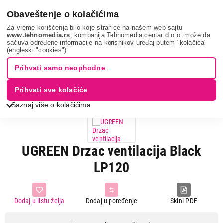
0
Obaveštenje o kolačićima
Za vreme korišćenja bilo koje stranice na našem web-sajtu
www.tehnomedia.rs
, kompanija Tehnomedia centar d.o.o. može da
sačuva određene informacije na korisnikov uređaj putem "kolačića"
Mobilni telefoni i tableti
Oprema za mobilne telefone
(engleski "cookies").
Geolokatori (trekeri)
Ugreen drzac ve...
Prihvati samo neophodne
Prihvati sve kolačiće
Saznaj više o kolačićima
UGREEN Drzac ventilacija Black
LP120
Dodaj u listu želja
Dodaj u poređenje
Skini PDF