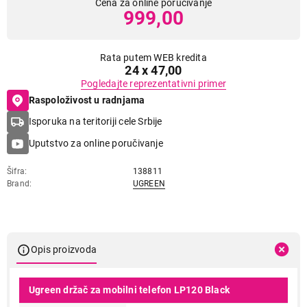
Cena za online poručivanje
999,00
Rata putem WEB kredita
24 x 47,00
Pogledajte reprezentativni primer
Raspoloživost u radnjama
Isporuka na teritoriji cele Srbije
Uputstvo za online poručivanje
Šifra
138811
Brand
UGREEN
Opis proizvoda
Ugreen držač za mobilni telefon LP120 Black