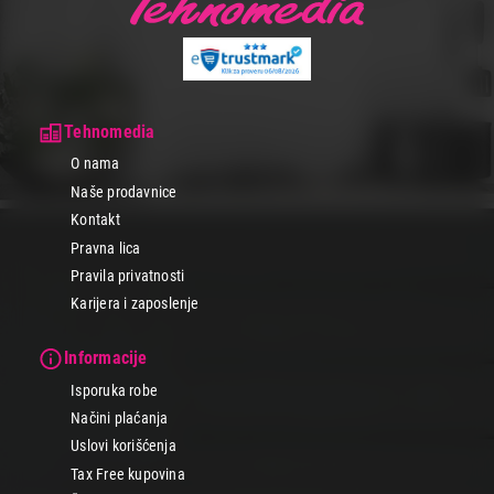
Tehnomedia
O nama
Naše prodavnice
Kontakt
Pravna lica
Pravila privatnosti
Karijera i zaposlenje
Informacije
Isporuka robe
Načini plaćanja
Uslovi korišćenja
Tax Free kupovina