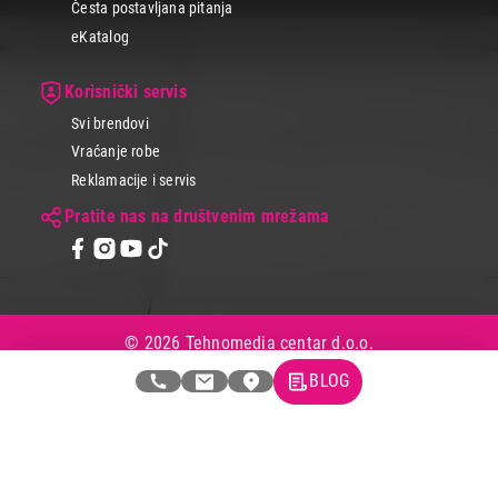
Česta postavljana pitanja
eKatalog
Korisnički servis
Svi brendovi
Vraćanje robe
Reklamacije i servis
Pratite nas na društvenim mrežama
© 2026 Tehnomedia centar d.o.o.
BLOG