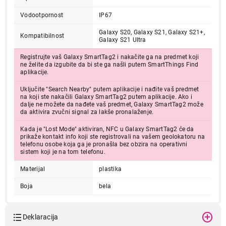
Vodootpornost
IP67
Galaxy S20, Galaxy S21, Galaxy S21+,
Kompatibilnost
Galaxy S21 Ultra
Registrujte vaš Galaxy SmartTag2 i nakačite ga na predmet koji
ne želite da izgubite da bi ste ga našli putem SmartThings Find
aplikacije.
Uključite "Search Nearby" putem aplikacije i nađite vaš predmet
na koji ste nakačili Galaxy SmartTag2 putem aplikacije. Ako i
dalje ne možete da nađete vaš predmet, Galaxy SmartTag2 može
da aktivira zvučni signal za lakše pronalaženje.
Kada je "Lost Mode" aktiviran, NFC u Galaxy SmartTag2 će da
prikaže kontakt info koji ste registrovali na vašem geolokatoru na
telefonu osobe koja ga je pronašla bez obzira na operativni
sistem koji je na tom telefonu.
Materijal
plastika
Boja
bela
Deklaracija