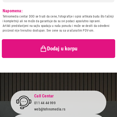
Model:
SAMSUNG Galaxy SmartTag2
Napomena:
White
Tehnomedia centar DOO se trudi da cene, fotografije i opisi artikala budu što tačniji
Naziv i vrsta robe:
OPREMA ZA MOBILNI
i kompletniji ali ne može da garantuje da su svi podaci apsolutno ispravni.
TELEFON
Artikli predstavljeni na sajtu spadaju u našu ponudu i može se desiti da određeni
Uvoznik:
Repro Market doo
proizvod nije trenutno dostupan. Sve cene su sa uračunatim PDV-om.
Zemlja porekla:
Kina
4.999,00
OPREMA ZA MOBILNE TELEFONE
Prava potrošača:
Zagarantovana sva prava
SAMSUNG Galaxy SmartTag2 White
kupaca po osnovu zakona o
Dodaj u korpu
zaštiti potrošača
Proizvod je dodat u korpu.
Ukupno u korpi:
0,00
Nastavi kupovinu
Call Centar
011 44 44 999
Završi kupovinu
web@tehnomedia.rs