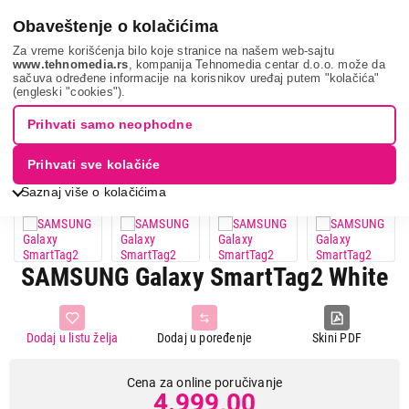
0
Obaveštenje o kolačićima
Za vreme korišćenja bilo koje stranice na našem web-sajtu
www.tehnomedia.rs
, kompanija Tehnomedia centar d.o.o. može da
sačuva određene informacije na korisnikov uređaj putem "kolačića"
Mobilni telefoni i tableti
Oprema za mobilne telefone
(engleski "cookies").
Geolokatori (trekeri)
Samsung galaxy ...
Prihvati samo neophodne
Prihvati sve kolačiće
Saznaj više o kolačićima
SAMSUNG Galaxy SmartTag2 White
Dodaj u listu želja
Dodaj u poređenje
Skini PDF
Cena za online poručivanje
4.999,00