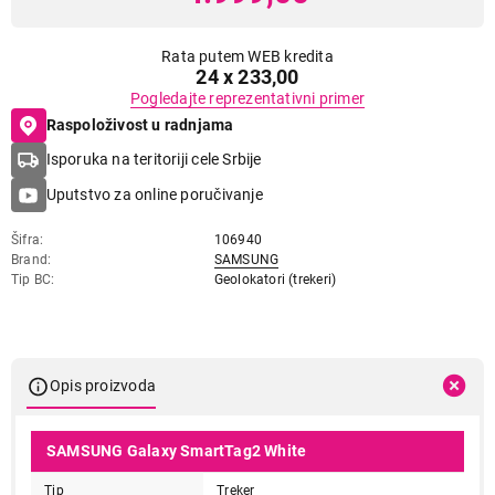
Rata putem WEB kredita
24 x 233,00
Pogledajte reprezentativni primer
Raspoloživost u radnjama
Isporuka na teritoriji cele Srbije
Uputstvo za online poručivanje
Šifra
106940
Brand
SAMSUNG
Tip BC
Geolokatori (trekeri)
Opis proizvoda
SAMSUNG Galaxy SmartTag2 White
Tip
Treker