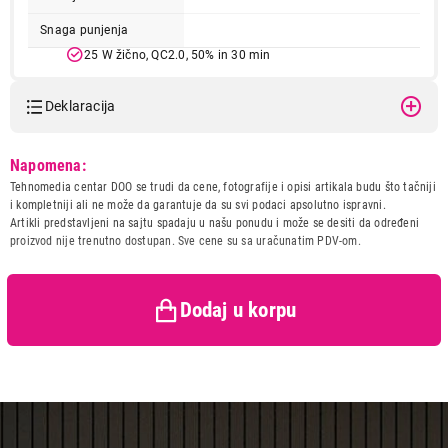
Snaga punjenja
25 W žično, QC2.0, 50% in 30 min
15 W bežično
4,5 W obrnuto bežično
Deklaracija
Mreže
2G mreža
Model:
SAMSUNG Galaxy Z Fold7
Napomena:
3G mreža
12GB/256GB Silver Shadow
4G (LTE)
Tehnomedia centar DOO se trudi da cene, fotografije i opisi artikala budu što tačniji
SM-F966BZSBEUC
5G
i kompletniji ali ne može da garantuje da su svi podaci apsolutno ispravni.
Naziv i vrsta robe:
MOBILNI TELEFON
Artikli predstavljeni na sajtu spadaju u našu ponudu i može se desiti da određeni
Otpornost na prašinu i vodu IP48 (prašina do 1 mm, potopljiva
Uvoznik:
Tehnomedia centar doo
proizvod nije trenutno dostupan. Sve cene su sa uračunatim PDV-om.
do 1,5 m tokom 30 minuta)
Zemlja porekla:
Vijetnam
Dimenzije
Prava potrošača:
Zagarantovana sva prava
kupaca po osnovu zakona o
rasklopljen: 143,2 x 158,4 x 4,2 mm
Dodaj u korpu
zaštiti potrošača
sklopljen: 72,8 x 158,4 x 8,9 mm
Težina
215 g
Boja
srebrna (Silver Shadow)