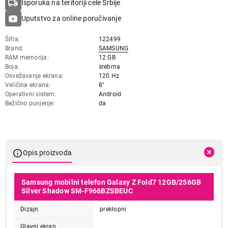
Isporuka na teritoriji cele Srbije
Uputstvo za online poručivanje
Šifra
122499
Brand
SAMSUNG
RAM memorija
12 GB
Boja
srebrna
Osvežavanje ekrana
120 Hz
Veličina ekrana
8"
Operativni sistem
Android
Bežično punjenje
da
Opis proizvoda
Samsung mobilni telefon Galaxy Z Fold7 12GB/256GB
Silver Shadow SM-F966BZSBEUC
Dizajn
preklopni
Glavni ekran