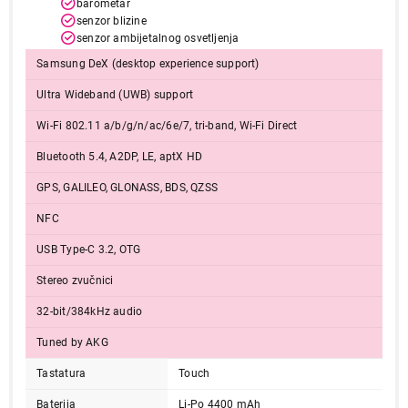
barometar
senzor blizine
senzor ambijetalnog osvetljenja
Samsung DeX (desktop experience support)
Ultra Wideband (UWB) support
Wi-Fi 802.11 a/b/g/n/ac/6e/7, tri-band, Wi-Fi Direct
Bluetooth 5.4, A2DP, LE, aptX HD
GPS, GALILEO, GLONASS, BDS, QZSS
NFC
USB Type-C 3.2, OTG
Stereo zvučnici
32-bit/384kHz audio
Tuned by AKG
Tastatura
Touch
Baterija
Li-Po 4400 mAh