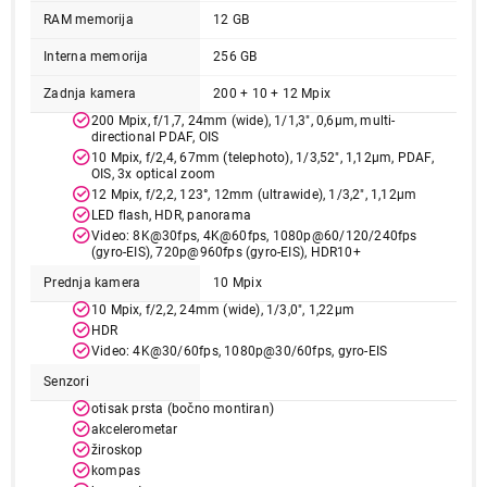
RAM memorija
12 GB
Ukupno u korpi:
0,00
Interna memorija
256 GB
Nastavi kupovinu
Zadnja kamera
200 + 10 + 12 Mpix
200 Mpix, f/1,7, 24mm (wide), 1/1,3", 0,6µm, multi-
directional PDAF, OIS
10 Mpix, f/2,4, 67mm (telephoto), 1/3,52", 1,12µm, PDAF,
Završi kupovinu
OIS, 3x optical zoom
12 Mpix, f/2,2, 123°, 12mm (ultrawide), 1/3,2", 1,12µm
LED flash, HDR, panorama
Video: 8K@30fps, 4K@60fps, 1080p@60/120/240fps
(gyro-EIS), 720p@960fps (gyro-EIS), HDR10+
Prednja kamera
10 Mpix
10 Mpix, f/2,2, 24mm (wide), 1/3,0", 1,22µm
HDR
Video: 4K@30/60fps, 1080p@30/60fps, gyro-EIS
Senzori
otisak prsta (bočno montiran)
akcelerometar
žiroskop
kompas