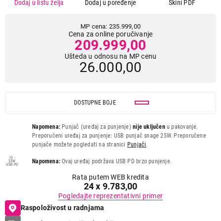
Dodaj u listu želja
Dodaj u poređenje
Skini PDF
MP cena: 235.999,00
Cena za online poručivanje
209.999,00
Ušteda u odnosu na MP cenu
26.000,00
DOSTUPNE BOJE
Napomena:
Punjač (uređaj za punjenje)
nije uključen
u pakovanje.
Preporučeni uređaj za punjenje: USB punjač snage 25W. Preporučene
punjače možete pogledati na stranici
Punjači
.
10 -
Napomena:
Ovaj uređaj podržava USB PD brzo punjenje.
25W
USB PD
Rata putem WEB kredita
24 x 9.783,00
Pogledajte reprezentativni primer
Raspoloživost u radnjama