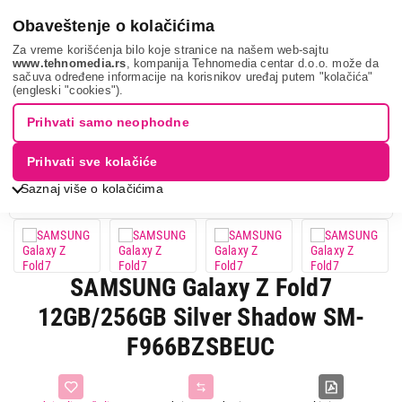
0
Obaveštenje o kolačićima
Za vreme korišćenja bilo koje stranice na našem web-sajtu
www.tehnomedia.rs
, kompanija Tehnomedia centar d.o.o. može da
sačuva određene informacije na korisnikov uređaj putem "kolačića"
Mobilni telefoni i tableti
Mobilni telefoni
Smart mobilni
(engleski "cookies").
telefoni
Samsung galaxy ...
Prihvati samo neophodne
11%
UŠTEDA.
Prihvati sve kolačiće
Saznaj više o kolačićima
SAMSUNG Galaxy Z Fold7
12GB/256GB Silver Shadow SM-
F966BZSBEUC