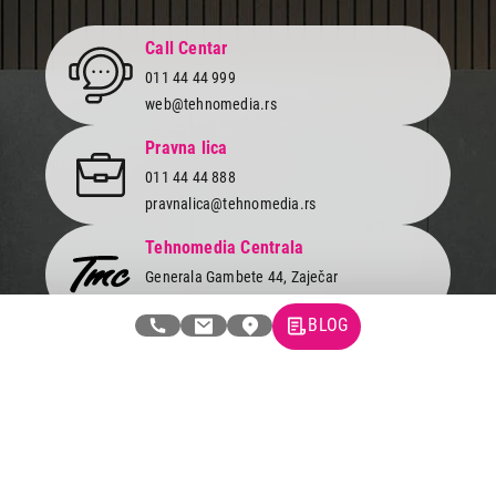
Call Centar
011 44 44 999
web@tehnomedia.rs
Pravna lica
011 44 44 888
pravnalica@tehnomedia.rs
Tehnomedia Centrala
Generala Gambete 44, Zaječar
Pronađite nas u jednom od 50 gradova!
BLOG
Newsletter
Prijavite se na naš newsletter i primajte preko emaila specijalne i
ekskluzivne ponude.