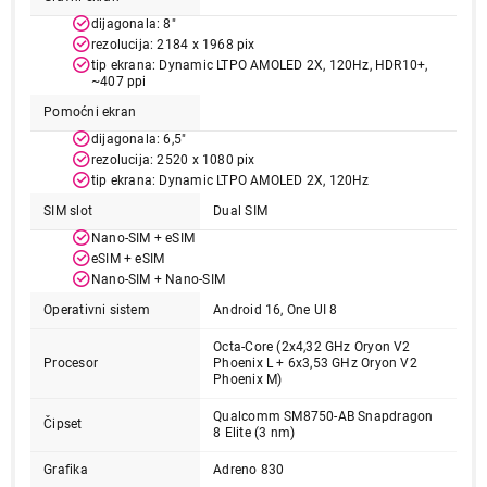
dijagonala: 8"
rezolucija: 2184 x 1968 pix
tip ekrana: Dynamic LTPO AMOLED 2X, 120Hz, HDR10+,
~407 ppi
Pomoćni ekran
dijagonala: 6,5"
rezolucija: 2520 x 1080 pix
tip ekrana: Dynamic LTPO AMOLED 2X, 120Hz
SIM slot
Dual SIM
Nano-SIM + eSIM
eSIM + eSIM
Nano-SIM + Nano-SIM
Operativni sistem
Android 16, One UI 8
Octa-Core (2x4,32 GHz Oryon V2
209.999,00
Procesor
Phoenix L + 6x3,53 GHz Oryon V2
Phoenix M)
MOBILNI TELEFONI
SAMSUNG Galaxy Z Fold7 12GB/256GB
Qualcomm SM8750-AB Snapdragon
Silver Shadow SM-F966BZSBEUC
Čipset
8 Elite (3 nm)
Proizvod je dodat u korpu.
Grafika
Adreno 830