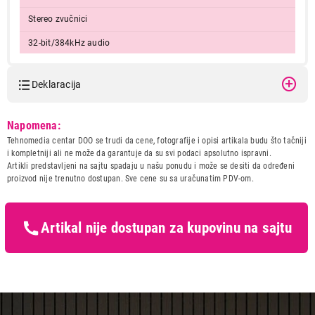
Stereo zvučnici
32-bit/384kHz audio
Tuned by AKG
Deklaracija
Tastatura
Touch
Baterija
integrisana Li-Po 4400 mAh
Model:
SAMSUNG Galaxy Z Fold6 5G
Napomena:
12GB/256GB Navy SM-
Snaga punjenja
Tehnomedia centar DOO se trudi da cene, fotografije i opisi artikala budu što tačniji
F956BDBBEUC
i kompletniji ali ne može da garantuje da su svi podaci apsolutno ispravni.
45 W žično
Naziv i vrsta robe:
MOBILNI TELEFON
Artikli predstavljeni na sajtu spadaju u našu ponudu i može se desiti da određeni
15 W bežično
Uvoznik:
Tehnomedia Centar doo
proizvod nije trenutno dostupan. Sve cene su sa uračunatim PDV-om.
4,5 W reverzno bežično
Zemlja porekla:
Vijetnam
Mreže
Prava potrošača:
Zagarantovana sva prava
2G mreža
kupaca po osnovu zakona o
Artikal nije dostupan za kupovinu na sajtu
3G mreža
zaštiti potrošača
4G (LTE)
5G
Podrška za Stylus
IPX8 vodootpornost (do 1,5 m za 30 min)