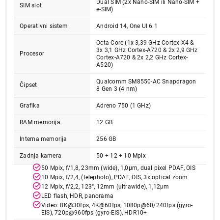
Dual SIM (2x Nano-SIM ili Nano-SIM +
SIM slot
e-SIM)
Operativni sistem
Android 14, One UI 6.1
Octa-Core (1x 3,39 GHz Cortex-X4 &
3x 3,1 GHz Cortex-A720 & 2x 2,9 GHz
Procesor
Cortex-A720 & 2x 2,2 GHz Cortex-
A520)
Qualcomm SM8550-AC Snapdragon
Čipset
8 Gen 3 (4 nm)
244.999,00
MOBILNI TELEFONI
SAMSUNG Galaxy Z Fold6 5G
Grafika
Adreno 750 (1 GHz)
12GB/256GB Navy SM-F956BDBBEUC
RAM memorija
12 GB
Proizvod je dodat u korpu.
Interna memorija
256 GB
Zadnja kamera
50 + 12 + 10 Mpix
Ukupno u korpi:
0,00
50 Mpix, f/1,8, 23mm (wide), 1,0µm, dual pixel PDAF, OIS
10 Mpix, f/2,4, (telephoto), PDAF, OIS, 3x optical zoom
12 Mpix, f/2,2, 123°, 12mm (ultrawide), 1,12µm
Nastavi kupovinu
LED flash, HDR, panorama
Video: 8K@30fps, 4K@60fps, 1080p@60/240fps (gyro-
EIS), 720p@960fps (gyro-EIS), HDR10+