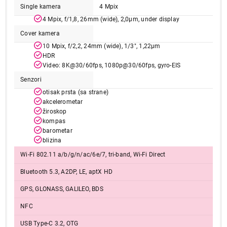
Završi kupovinu
Single kamera
4 Mpix
4 Mpix, f/1,8, 26mm (wide), 2,0µm, under display
Cover kamera
10 Mpix, f/2,2, 24mm (wide), 1/3", 1,22µm
HDR
Video: 8K@30/60fps, 1080p@30/60fps, gyro-EIS
Senzori
otisak prsta (sa strane)
akcelerometar
žiroskop
kompas
barometar
blizina
Wi-Fi 802.11 a/b/g/n/ac/6e/7, tri-band, Wi-Fi Direct
Bluetooth 5.3, A2DP, LE, aptX HD
GPS, GLONASS, GALILEO, BDS
NFC
USB Type-C 3.2, OTG