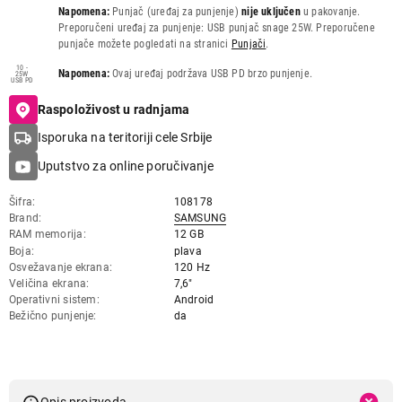
Napomena:
Punjač (uređaj za punjenje)
nije uključen
u pakovanje.
Preporučeni uređaj za punjenje: USB punjač snage 25W. Preporučene
punjače možete pogledati na stranici
Punjači
.
10 -
Napomena:
Ovaj uređaj podržava USB PD brzo punjenje.
25W
USB PD
Raspoloživost u radnjama
Isporuka na teritoriji cele Srbije
Uputstvo za online poručivanje
Šifra
108178
Brand
SAMSUNG
RAM memorija
12 GB
Boja
plava
Osvežavanje ekrana
120 Hz
Veličina ekrana
7,6"
Operativni sistem
Android
Bežično punjenje
da