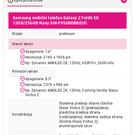
Opis proizvoda
Samsung mobilni telefon Galaxy Z Fold6 5G
12GB/256GB Navy SM-F956BDBBEUC
Dizajn
preklopni
Glavni ekran
dijagonala: 7,6"
rezolucija: 2160 x 1856 pix
tip: Dynamic AMOLED 2X, 120Hz, HDR10+, 2600 nits
Pomoćni ekran
dijagonala: 6,3"
rezolucija: 2376 x 968 pix
tip: Dynamic AMOLED 2X, 120Hz, Corning Gorilla Glass
Victus 2
Staklena prednja strana (Gorilla
Glass Victus 2) (preklopljena),
plastična prednja strana
Konstrikcija
(rasklopljena), staklena zadnja strana
(Gorilla Glass Victus 2),
aluminijumski okvir