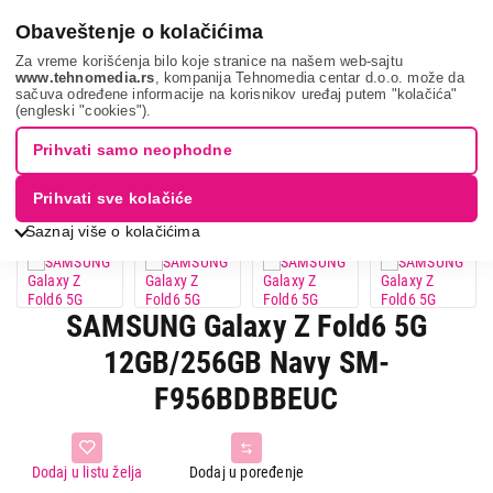
0
Obaveštenje o kolačićima
Za vreme korišćenja bilo koje stranice na našem web-sajtu
www.tehnomedia.rs
, kompanija Tehnomedia centar d.o.o. može da
sačuva određene informacije na korisnikov uređaj putem "kolačića"
Samsung galaxy ...
(engleski "cookies").
Prihvati samo neophodne
Prihvati sve kolačiće
Saznaj više o kolačićima
SAMSUNG Galaxy Z Fold6 5G
12GB/256GB Navy SM-
F956BDBBEUC
Dodaj u listu želja
Dodaj u poređenje