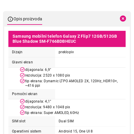
Opis proizvoda
Samsung mobilni telefon Galaxy Z Flip7 12GB/512GB
Blue Shadow SM-F766BDBHEUC
Dizajn
preklopiv
Glavni ekran
dijagonala: 6,9"
rezolucija: 2520 x 1080 pix
tip ekrana: Dynamic LTPO AMOLED 2X, 120Hz, HDR10+,
~416 ppi
Pomoćni ekran
dijagonala: 4,1"
rezolucija: 9480 x 1048 pix
tip ekrana: Super AMOLED, 60Hz
SIM slot
Dual SIM
Operativni sistem
Android 15, One UI 8