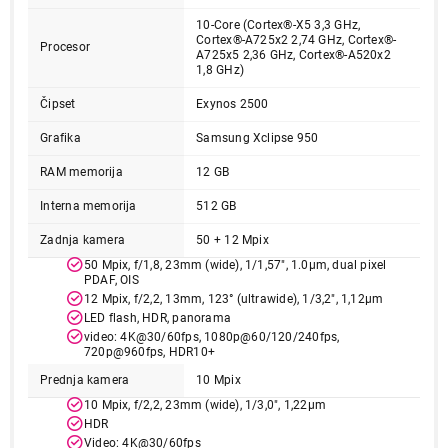
10-Core (Cortex®-X5 3,3 GHz,
Cortex®-A725x2 2,74 GHz, Cortex®-
Procesor
A725x5 2,36 GHz, Cortex®-A520x2
1,8 GHz)
Čipset
Exynos 2500
Grafika
Samsung Xclipse 950
RAM memorija
12 GB
Interna memorija
512 GB
134.999,00
MOBILNI TELEFONI
Zadnja kamera
50 + 12 Mpix
SAMSUNG Galaxy Z Flip7 12GB/512GB
50 Mpix, f/1,8, 23mm (wide), 1/1,57", 1.0µm, dual pixel
Blue Shadow SM-F766BDBHEUC
PDAF, OIS
Proizvod je dodat u korpu.
12 Mpix, f/2,2, 13mm, 123° (ultrawide), 1/3,2", 1,12µm
LED flash, HDR, panorama
video: 4K@30/60fps, 1080p@60/120/240fps,
Ukupno u korpi:
0,00
720p@960fps, HDR10+
Prednja kamera
10 Mpix
10 Mpix, f/2,2, 23mm (wide), 1/3,0", 1,22µm
Nastavi kupovinu
HDR
Video: 4K@30/60fps