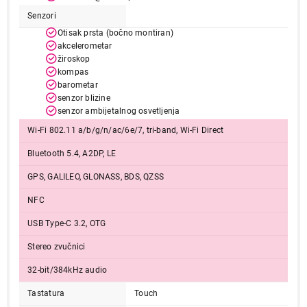
Senzori
Završi kupovinu
Otisak prsta (bočno montiran)
akcelerometar
žiroskop
kompas
barometar
senzor blizine
senzor ambijetalnog osvetljenja
Wi-Fi 802.11 a/b/g/n/ac/6e/7, tri-band, Wi-Fi Direct
Bluetooth 5.4, A2DP, LE
GPS, GALILEO, GLONASS, BDS, QZSS
NFC
USB Type-C 3.2, OTG
Stereo zvučnici
32-bit/384kHz audio
Tastatura
Touch