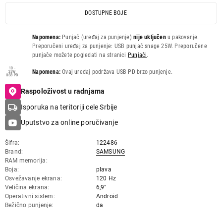
DOSTUPNE BOJE
Napomena:
Punjač (uređaj za punjenje)
nije uključen
u pakovanje.
Preporučeni uređaj za punjenje: USB punjač snage 25W. Preporučene
punjače možete pogledati na stranici
Punjači
.
10 -
Napomena:
Ovaj uređaj podržava USB PD brzo punjenje.
25W
USB PD
Raspoloživost u radnjama
Isporuka na teritoriji cele Srbije
Uputstvo za online poručivanje
Šifra
122486
Brand
SAMSUNG
RAM memorija
Boja
plava
Osvežavanje ekrana
120 Hz
Veličina ekrana
6,9"
Operativni sistem
Android
Bežično punjenje
da