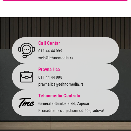
Call Centar
011 44 44 999
web@tehnomedia.rs
Pravna lica
011 44 44 888
pravnalica@tehnomedia.rs
Tehnomedia Centrala
Generala Gambete 44, Zaječar
Pronađite nas u jednom od 50 gradova!