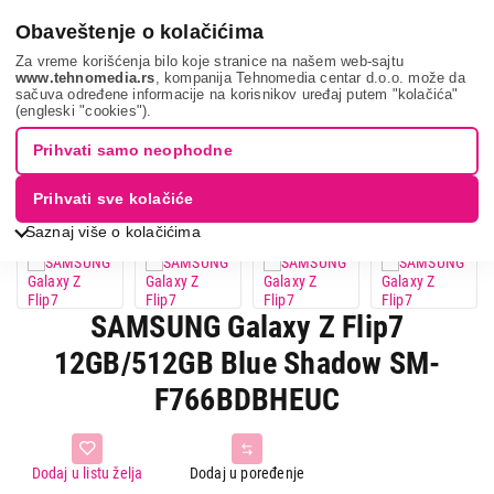
0
Obaveštenje o kolačićima
Za vreme korišćenja bilo koje stranice na našem web-sajtu
www.tehnomedia.rs
, kompanija Tehnomedia centar d.o.o. može da
sačuva određene informacije na korisnikov uređaj putem "kolačića"
Samsung galaxy ...
(engleski "cookies").
Prihvati samo neophodne
11%
UŠTEDA.
Prihvati sve kolačiće
Saznaj više o kolačićima
SAMSUNG Galaxy Z Flip7
12GB/512GB Blue Shadow SM-
F766BDBHEUC
Dodaj u listu želja
Dodaj u poređenje