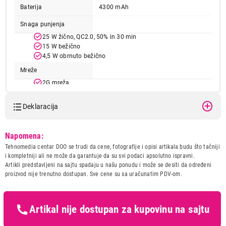
Baterija
4300 mAh
Snaga punjenja
25 W žično, QC2.0, 50% in 30 min
15 W bežično
4,5 W obrnuto bežično
Mreže
2G mreža
3G mreža
4G (LTE)
Deklaracija
5G
Otpornost na prašinu i vodu IP48 (prašina do 1 mm, potopljiva
Model:
SAMSUNG Galaxy Z Flip7
do 1,5 m tokom 30 minuta)
Napomena:
12GB/512GB Blue Shadow
Tehnomedia centar DOO se trudi da cene, fotografije i opisi artikala budu što tačniji
SM-F766BDBHEUC
Dimenzije
166,6 x 75,2 x 6,5 mm
i kompletniji ali ne može da garantuje da su svi podaci apsolutno ispravni.
Naziv i vrsta robe:
MOBILNI TELEFON
Artikli predstavljeni na sajtu spadaju u našu ponudu i može se desiti da određeni
Težina
188 g
Uvoznik:
Tehnomedia centar doo
proizvod nije trenutno dostupan. Sve cene su sa uračunatim PDV-om.
Boja
plava (Blue Shadow)
Zemlja porekla:
Vijetnam
Prava potrošača:
Zagarantovana sva prava
kupaca po osnovu zakona o
Artikal nije dostupan za kupovinu na sajtu
zaštiti potrošača